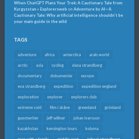
When ChatGPT Plans Your Trek: A Cautionary Tale from
Kyrgyzstan » Explorersweb
on
Adventure by AI—A
Cautionary Tale: Why artificial intelligence shouldn’t be
your main guide in the wild
TAGS
adventure
africa
antarctica
arab world
arctic
asia
cycling
dana strandberg
documentary
dokumentär
europe
eva strandberg
expedition
expedition england
exploration
explorer
explorers club
extreme cold
film i skåne
greenland
grönland
guestwriter
jeff willner
johan ivarsson
kazakhstan
kensington tours
kolyma
man with a family
middle east
mikael strandberg