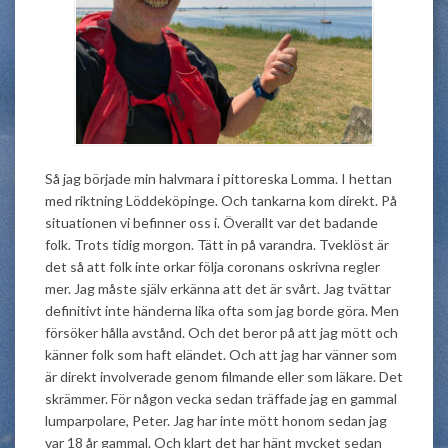
Så jag började min halvmara i pittoreska Lomma. I hettan
med riktning Löddeköpinge. Och tankarna kom direkt. På
situationen vi befinner oss i. Överallt var det badande
folk. Trots tidig morgon. Tätt in på varandra. Tveklöst är
det så att folk inte orkar följa coronans oskrivna regler
mer. Jag måste själv erkänna att det är svårt. Jag tvättar
definitivt inte händerna lika ofta som jag borde göra. Men
försöker hålla avstånd. Och det beror på att jag mött och
känner folk som haft eländet. Och att jag har vänner som
är direkt involverade genom filmande eller som läkare. Det
skrämmer. För någon vecka sedan träffade jag en gammal
lumparpolare, Peter. Jag har inte mött honom sedan jag
var 18 år gammal. Och klart det har hänt mycket sedan