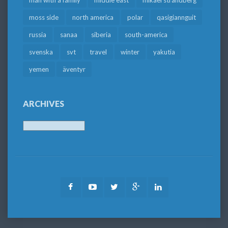
moss side
north america
polar
qasigiannguit
russia
sanaa
siberia
south-america
svenska
svt
travel
winter
yakutia
yemen
äventyr
ARCHIVES
Archives
Facebook
Youtube
Twitter
Google
LinkedIn
Plus