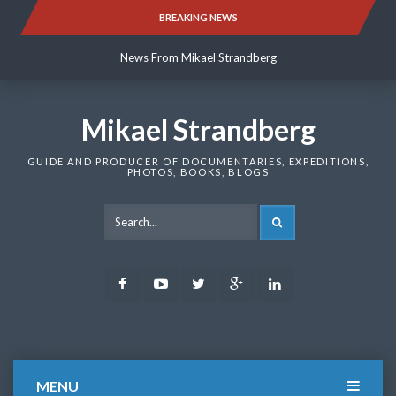
Skip
BREAKING NEWS
News From Mikael Strandberg
to
content
News From Mikael Strandberg
News From Mikael Strandberg
Mikael Strandberg
GUIDE AND PRODUCER OF DOCUMENTARIES, EXPEDITIONS,
PHOTOS, BOOKS, BLOGS
SEARCH
Facebook
Youtube
Twitter
Google
LinkedIn
Plus
MENU