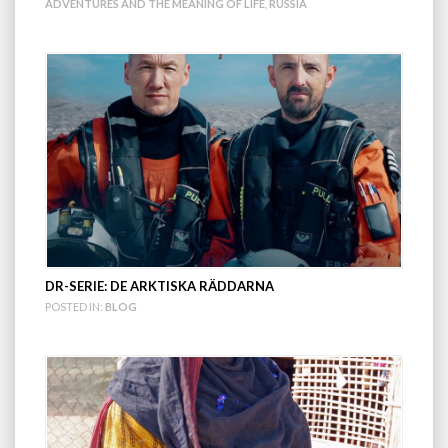
ADVENTURES AND THE MEANING OF LIFE
,
RUSSIA
DR-SERIE: DE ARKTISKA RÄDDARNA
POSTED IN:
BLOG