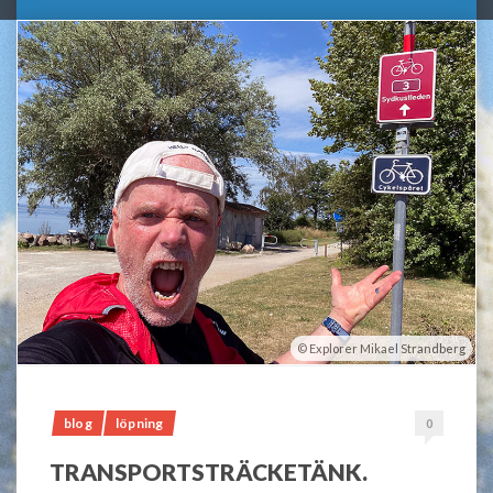
Explorer Mikael Strandberg
blog
löpning
0
TRANSPORTSTRÄCKETÄNK.