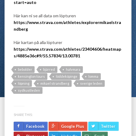
start=auto
Här kan ni se all data om löpturen
https://www.strava.com/athletes/explorermikaelstra
ndberg
Här kartan på alla löpturer
https://www.strava.com/athletes/23404606/heatmap
s/4885e36c#9/55.57834/13.00781
bebolder
bjärred
halvmara
kensington tours
löddeköpinge
lomma
löpning
mikael strandberg
sverige leden
sydkustleden
SHARE THIS:
Facebook
Google Plus
Twitter