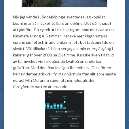
När jag vände i Löddeköpinge svettades jag kopiöst.
Löpning är så mycket tuffare än cykling. Det går knappt
att jämföra. En cykeltur i full hastighet som motsvarar en
halvmara är nog 4-5 timmar. Kanske mer. Någonstans
sprang jag fel och irrade omkring i ett bostadsområde en
skvätt. Väl tillbaka till bilen ser jag att min energiåtgång i
kalorier går över 2000 på 2½ timme. Kanske även till följd
av för mycket vin föregående kväll på en underbar
grillafton. Med den fina familjen Rosenbäck, Tack för en
helt underbar grillkväll fylld av hjärnvila från allt som måste
göras! Min Ouraring säger att min vilopuls den
föregående natten är oroande!