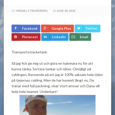
BY
MIKAEL STRANDBERG
JUNE 28, 2020
Facebook
Google Plus
Twitter
Pinterest
LinkedIn
Email
Transportsträcketänk.
Så jag fick ge mig ut och göra en halvmara nu för att
kunna tänka. Sortera tankar och idéer. Omöjligt på
cyklingen. Beroende på att jag är 100% vaksam hela tiden
på tjejernas cykling. Men de har kommit långt nu. De
tränar med full packning, visar stort ansvar och Dana vill
leda hela teamet. Underbart!