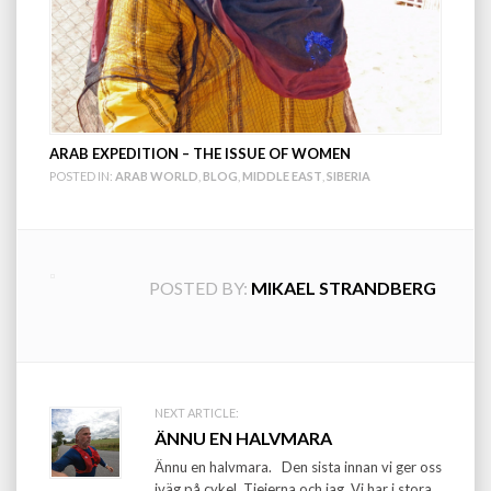
ARAB EXPEDITION – THE ISSUE OF WOMEN
POSTED IN:
ARAB WORLD
,
BLOG
,
MIDDLE EAST
,
SIBERIA
POSTED BY:
MIKAEL STRANDBERG
Post
NEXT ARTICLE:
ÄNNU EN HALVMARA
navigation
Ännu en halvmara. Den sista innan vi ger oss
iväg på cykel. Tjejerna och jag. Vi har i stora