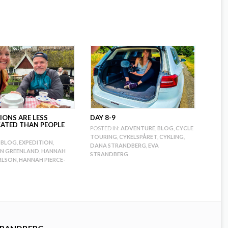
IONS ARE LESS
DAY 8-9
ATED THAN PEOPLE
POSTED IN:
ADVENTURE
,
BLOG
,
CYCLE
TOURING
,
CYKELSPÅRET
,
CYKLING
,
BLOG
,
EXPEDITION
,
DANA STRANDBERG
,
EVA
ON GREENLAND
,
HANNAH
STRANDBERG
RLSON
,
HANNAH PIERCE-