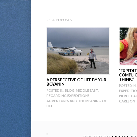
RELATED POSTS
“EXPEDIT
COMPLIC
THINK.”
A PERSPECTIVE OF LIFE BY YURI
BOYANIN
POSTED IN:
POSTED IN:
BLOG
,
MIDDLE EAST
,
EXPEDITI
REGARDING EXPEDITIONS,
PIERCE CA
ADVENTURES AND THE MEANING OF
CARLSON
LIFE