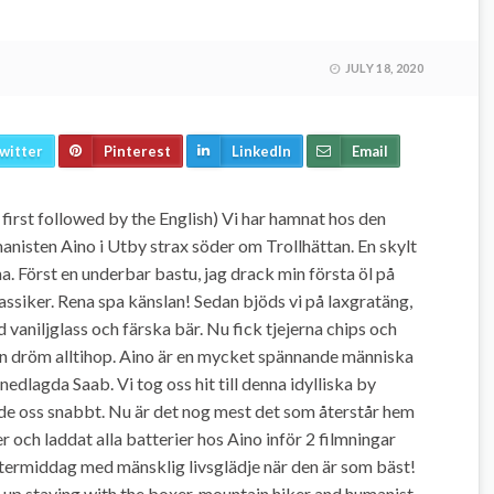
JULY 18, 2020
witter
Pinterest
LinkedIn
Email
irst followed by the English) Vi har hamnat hos den
nisten Aino i Utby strax söder om Trollhättan. En skylt
. Först en underbar bastu, jag drack min första öl på
lassiker. Rena spa känslan! Sedan bjöds vi på laxgratäng,
vaniljglass och färska bär. Nu fick tjejerna chips och
m en dröm alltihop. Aino är en mycket spännande människa
nedlagda Saab. Vi tog oss hit till denna idylliska by
e oss snabbt. Nu är det nog mest det som återstår hem
er och laddat alla batterier hos Aino inför 2 filmningar
ftermiddag med mänsklig livsglädje när den är som bäst!
 up staying with the boxer, mountain hiker and humanist