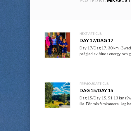
POSTED BY:
MIKAEL S
Post
NEXT ARTICLE:
DAY 17/DAG 17
navigation
Day 17/Dag 17. 30 km. (Swedis
präglad av Ainos energy och gl
PREVIOUS ARTICLE:
DAG 15/DAY 15
Dag 15/Day 15. 51.13 km (Swedi
illa. För min filmkamera. Jag har