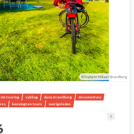
Explorer Mikael Strandberg
ycle touring
cykling
dana strandberg
documentary
ures
kensington tours
sverigeleden
0
6