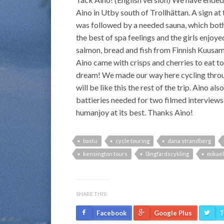
Aino in Utby south of Trollhättan. A sign at
was followed by a needed sauna, which both gi
the best of spa feelings and the girls enjo
salmon, bread and fish from Finnish Kuusam
Aino came with crisps and cherries to eat tog
dream! We made our way here cycling through a
will be like this the rest of the trip. Aino a
battieries needed for two filmed interviews
humanjoy at its best. Thanks Aino!
bastu
cycle touring
dana strandberg
kensington tours
långfärdscykling
mikael
SHARE THIS:
Facebook
Google Plus
T