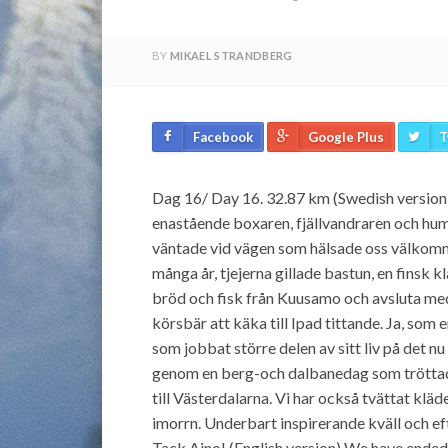
BY
MIKAEL STRANDBERG
Facebook
Google Plus
T
Dag 16/ Day 16. 32.87 km (Swedish version f
enastående boxaren, fjällvandraren och huma
väntade vid vägen som hälsade oss välkomna
många år, tjejerna gillade bastun, en finsk k
bröd och fisk från Kuusamo och avsluta med 
körsbär att käka till Ipad tittande. Ja, so
som jobbat större delen av sitt liv på det nu 
genom en berg-och dalbanedag som tröttad
till Västerdalarna. Vi har också tvättat kläd
imorrn. Underbart inspirerande kväll och e
Tack Aino! (English version) We have ended