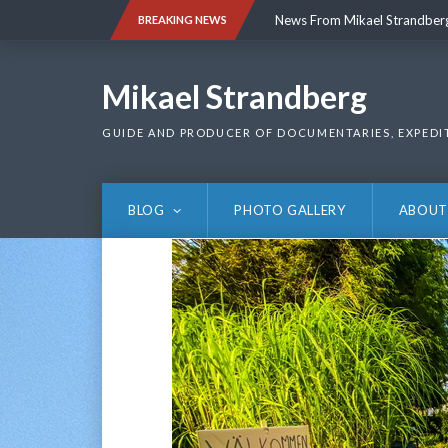
Skip
News From Mikael Strandber
BREAKING NEWS
to
content
News From Mikael Strandber
Mikael Strandberg
GUIDE AND PRODUCER OF DOCUMENTARIES, EXPEDI
BLOG
PHOTO GALLERY
ABOUT