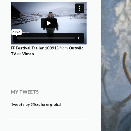
FF Festival Trailer 100915
from
Outwild
TV
on
Vimeo
.
MY TWEETS
Tweets by @Explorerglobal