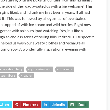
 the side of the road awaited us with a big welcome! This
rls liked, and I drank my first beer in years. It all had
yed it! This was followed by a huge meal of ovenbaked
o topped of with ice cream and wild berries. Right now
ether with an hours Ipad watching. Yes, it is like a
n endless series of rolling hills. It tired us. I suspect it
lso helped us wash our sweaty clothes and recharge all
 tomorrow. A wonderfully inspirational evening with
eva strandberg
goda människor
humanity
 strandberg
sauna
witter
Pinterest
LinkedIn
Email