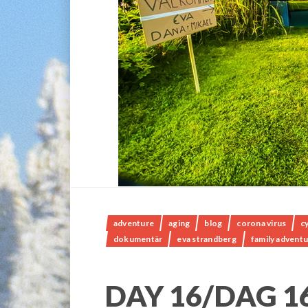
adventure
aging
blog
corona virus
c
dokumentär
eva strandberg
family advent
DAY 16/DAG 1