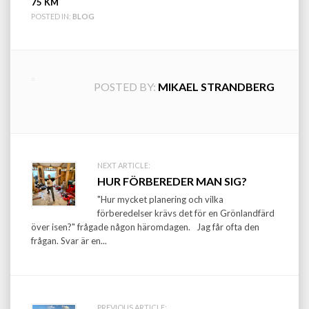
75 KM
POSTED IN:
BLOG
POSTED BY:
MIKAEL STRANDBERG
Post
NEXT ARTICLE:
HUR FÖRBEREDER MAN SIG?
navigation
"Hur mycket planering och vilka
förberedelser krävs det för en Grönlandfärd
över isen?" frågade någon häromdagen. Jag får ofta den
frågan. Svar är en...
PREVIOUS ARTICLE: