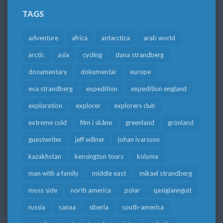
TAGS
adventure
africa
antarctica
arab world
arctic
asia
cycling
dana strandberg
documentary
dokumentär
europe
eva strandberg
expedition
expedition england
exploration
explorer
explorers club
extreme cold
film i skåne
greenland
grönland
guestwriter
jeff willner
johan ivarsson
kazakhstan
kensington tours
kolyma
man with a family
middle east
mikael strandberg
moss side
north america
polar
qasigiannguit
russia
sanaa
siberia
south-america