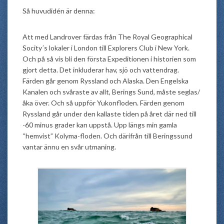
Så huvudidén är denna:
Att med Landrover färdas från The Royal Geographical
Socity´s lokaler i London till Explorers Club i New York.
Och på så vis bli den första Expeditionen i historien som
gjort detta. Det inkluderar hav, sjö och vattendrag.
Färden går genom Ryssland och Alaska. Den Engelska
Kanalen och svåraste av allt, Berings Sund, måste seglas/
åka över. Och så uppför Yukonfloden. Färden genom
Ryssland går under den kallaste tiden på året där ned till
-60 minus grader kan uppstå. Upp längs min gamla
“hemvist” Kolyma-floden. Och därifrån till Beringssund
vantar ännu en svår utmaning.