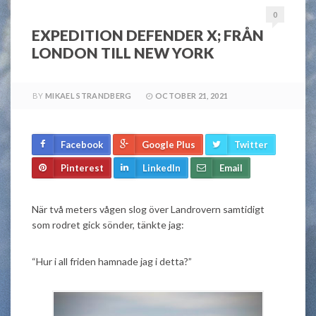
0
EXPEDITION DEFENDER X; FRÅN
LONDON TILL NEW YORK
BY
MIKAEL STRANDBERG
OCTOBER 21, 2021
Facebook
Google Plus
Twitter
Pinterest
LinkedIn
Email
När två meters vågen slog över Landrovern samtidigt
som rodret gick sönder, tänkte jag:
“Hur i all friden hamnade jag i detta?”