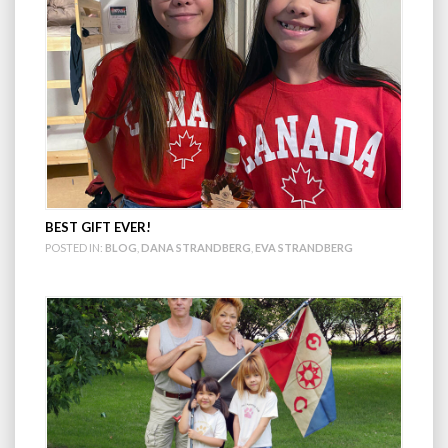
BEST GIFT EVER!
POSTED IN:
BLOG
,
DANA STRANDBERG
,
EVA STRANDBERG