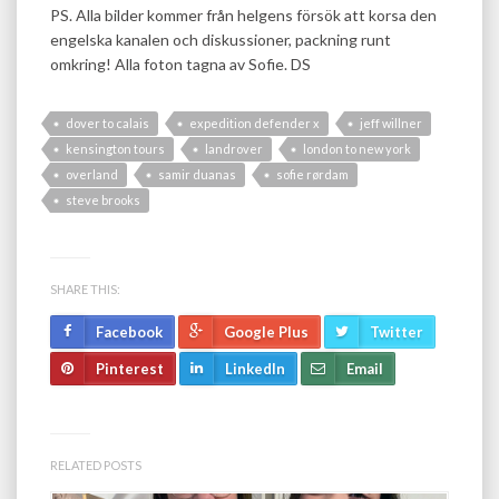
PS. Alla bilder kommer från helgens försök att korsa den
engelska kanalen och diskussioner, packning runt
omkring! Alla foton tagna av Sofie. DS
dover to calais
expedition defender x
jeff willner
kensington tours
landrover
london to new york
overland
samir duanas
sofie rørdam
steve brooks
SHARE THIS:
Facebook
Google Plus
Twitter
Pinterest
LinkedIn
Email
RELATED POSTS