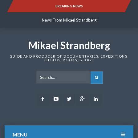
Skip
BREAKING NEWS
News From Mikael Strandberg
to
content
News From Mikael Strandberg
News From Mikael Strandberg
Mikael Strandberg
GUIDE AND PRODUCER OF DOCUMENTARIES, EXPEDITIONS,
PHOTOS, BOOKS, BLOGS
SEARCH
Facebook
Youtube
Twitter
Google
LinkedIn
Plus
MENU