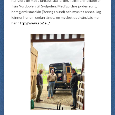
har gjort de mest fantastiska färder. I alltifrån helikopter
från Nordpolen till Sydpolen. Med Spitfire jorden runt,
hemgjord ismaskin (Berings sund) och mycket annat. Jag
känner honom sedan länge, en mycket god vän. Läs mer
här
http://www.sb2.eu/