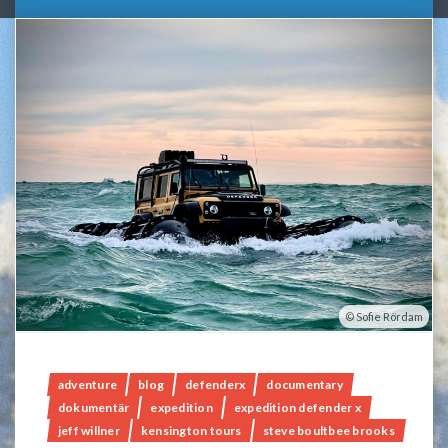
Sofie Rördam
adventure
blog
defenderx
documentary
dokumentär
expedition
expedition defender x
jeff willner
kensington tours
steve boultbee brooks