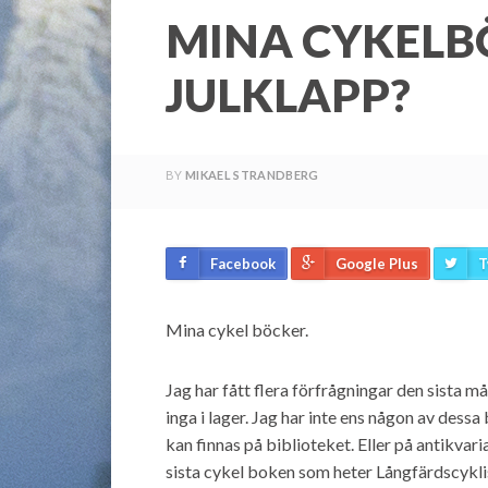
MINA CYKELB
JULKLAPP?
BY
MIKAEL STRANDBERG
Facebook
Google Plus
T
Mina
cykel böcker.
Jag har fått flera förfrågningar den sista m
inga i lager. Jag har inte ens någon av dessa 
kan finnas på biblioteket. Eller på antikvar
sista cykel boken som heter Långfärdscyklist