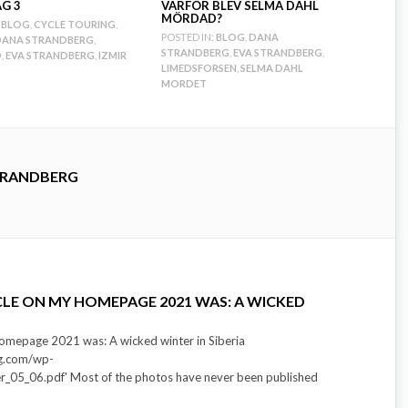
AG 3
VARFÖR BLEV SELMA DAHL
MÖRDAD?
BLOG
,
CYCLE TOURING
,
POSTED IN:
BLOG
,
DANA
ANA STRANDBERG
,
STRANDBERG
,
EVA STRANDBERG
,
O
,
EVA STRANDBERG
,
IZMIR
LIMEDSFORSEN
,
SELMA DAHL
MORDET
TRANDBERG
CLE ON MY HOMEPAGE 2021 WAS: A WICKED
homepage 2021 was: A wicked winter in Siberia
rg.com/wp-
r_05_06.pdf' Most of the photos have never been published