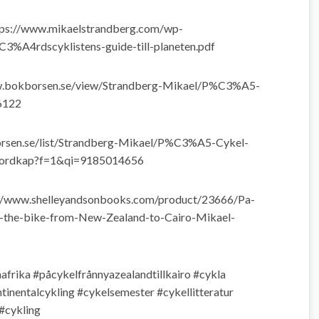
tps://www.mikaelstrandberg.com/wp-
A4rdscyklistens-guide-till-planeten.pdf
w.bokborsen.se/view/Strandberg-Mikael/P%C3%A5-
6122
rsen.se/list/Strandberg-Mikael/P%C3%A5-Cykel-
ordkap?f=1&qi=9185014656
://www.shelleyandsonbooks.com/product/23666/Pa-
the-bike-from-New-Zealand-to-Cairo-Mikael-
afrika
#påcykelfrånnyazealandtillkairo
#cykla
tinentalcykling
#cykelsemester
#cykellitteratur
#cykling