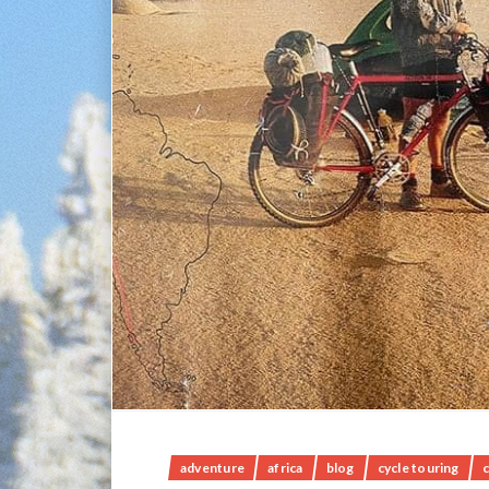
adventure
africa
blog
cycle touring