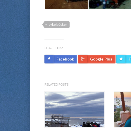
cykelböcker
SHARE THIS:
Facebook
Google Plus
T
RELATED POSTS