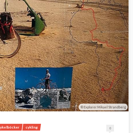
Explorer Mikael Strandberg
cykelböcker
cykling
0