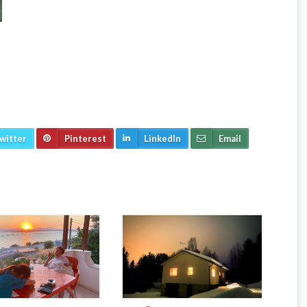
witter
Pinterest
LinkedIn
Email