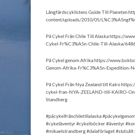
Långfärdscyklistens Guide Till Planeten
ht
content/uploads/2010/05/L%C3%A5ngf%C3%
På Cykel Från Chile Till Alaska
https://ww
Cykel-Fr%C3%A5n-Chile-Till-Alaska/648
På Cykel genom Afrika
https://www.bokbo
Genom-Afrika-Fr%C3%A5n-Expedition-N
På Cykel Från Nya Zealand till Kairo
https
cykel-fran-NYA-ZEELAND-till-KAIRO-On-
Standberg
#påcykelfrånchiletillalaska
#påcykelgenom
#cykeläventyr
#cykelböcker
#äventyr
#kon
#mikaelstrandberg
#dalaförlaget
#slutsålt