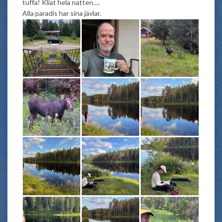
tuffa! Kliat hela natten….
Alla paradis har sina jävlar.