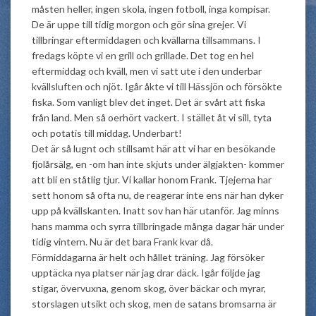
måsten heller, ingen skola, ingen fotboll, inga kompisar.
De är uppe till tidig morgon och gör sina grejer. Vi
tillbringar eftermiddagen och kvällarna tillsammans. I
fredags köpte vi en grill och grillade. Det tog en hel
eftermiddag och kväll, men vi satt ute i den underbar
kvällsluften och njöt. Igår åkte vi till Hässjön och försökte
fiska. Som vanligt blev det inget. Det är svårt att fiska
från land. Men så oerhört vackert. I stället åt vi sill, tyta
och potatis till middag. Underbart!
Det är så lugnt och stillsamt här att vi har en besökande
fjolårsälg, en -om han inte skjuts under älgjakten- kommer
att bli en ståtlig tjur. Vi kallar honom Frank. Tjejerna har
sett honom så ofta nu, de reagerar inte ens när han dyker
upp på kvällskanten. Inatt sov han här utanför. Jag minns
hans mamma och syrra tillbringade många dagar här under
tidig vintern. Nu är det bara Frank kvar då.
Förmiddagarna är helt och hållet träning. Jag försöker
upptäcka nya platser när jag drar däck. Igår följde jag
stigar, övervuxna, genom skog, över bäckar och myrar,
storslagen utsikt och skog, men de satans bromsarna är