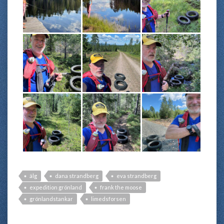
älg
dana strandberg
eva strandberg
expedition grönland
frank the moose
grönlandstankar
limedsforsen