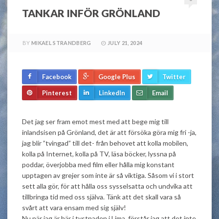
TANKAR INFÖR GRÖNLAND
BY
MIKAEL STRANDBERG
JULY 21, 2024
Facebook
Google Plus
Twitter
Pinterest
LinkedIn
Email
Det jag ser fram emot mest med att bege mig till
inlandsisen på Grönland, det är att försöka göra mig fri -ja,
jag blir ”tvingad” till det- från behovet att kolla mobilen,
kolla på Internet, kolla på TV, läsa böcker, lyssna på
poddar, överjobba med film eller hålla mig konstant
upptagen av grejer som inte är så viktiga. Såsom vi i stort
sett alla gör, för att hålla oss sysselsatta och undvika att
tillbringa tid med oss själva. Tänk att det skall vara så
svårt att vara ensam med sig själv!
Nu när jag är här i tystnaden i Lima, förstår jag att det inte