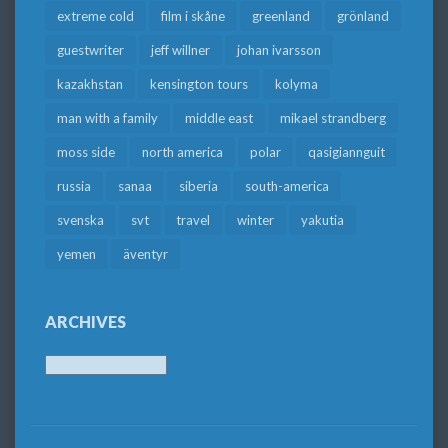
extreme cold
film i skåne
greenland
grönland
guestwriter
jeff willner
johan ivarsson
kazakhstan
kensington tours
kolyma
man with a family
middle east
mikael strandberg
moss side
north america
polar
qasigiannguit
russia
sanaa
siberia
south-america
svenska
svt
travel
winter
yakutia
yemen
äventyr
ARCHIVES
Archives