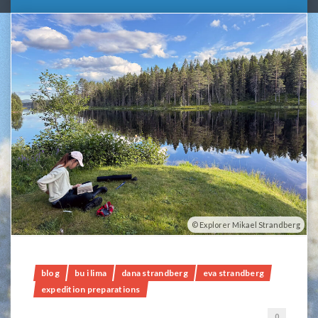
Explorer Mikael Strandberg
blog
bu i lima
dana strandberg
eva strandberg
expedition preparations
0