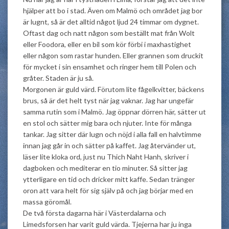
hjälper att bo i stad. Även om Malmö och området jag bor
är lugnt, så är det alltid något ljud 24 timmar om dygnet.
Oftast dag och natt någon som beställt mat från Wolt
eller Foodora, eller en bil som kör förbi i maxhastighet
eller någon som rastar hunden. Eller grannen som druckit
för mycket i sin ensamhet och ringer hem till Polen och
gråter. Staden är ju så.
Morgonen är guld värd. Förutom lite fågelkvitter, bäckens
brus, så är det helt tyst när jag vaknar. Jag har ungefär
samma rutin som i Malmö. Jag öppnar dörren här, sätter ut
en stol och sätter mig bara och njuter. Inte för många
tankar. Jag sitter där lugn och nöjd i alla fall en halvtimme
innan jag går in och sätter på kaffet. Jag återvänder ut,
läser lite kloka ord, just nu Thich Naht Hanh, skriver i
dagboken och mediterar en tio minuter. Så sitter jag
ytterligare en tid och dricker mitt kaffe. Sedan tränger
oron att vara helt för sig själv på och jag börjar med en
massa göromål.
De två första dagarna här i Västerdalarna och
Limedsforsen har varit guld värda. Tjejerna har ju inga