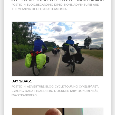
POSTED IN:
BLOG
,
REGARDING EXPEDITIONS, ADVENTURES AND
THE MEANING OF LIFE
,
SOUTH-AMERICA
DAY 1/DAG1
POSTED IN:
ADVENTURE
,
BLOG
,
CYCLE TOURING
,
CYKELSPÅRET
,
CYKLING
,
DANA STRANDBERG
,
DOCUMENTARY
,
DOKUMENTÄR
,
EVA STRANDBERG