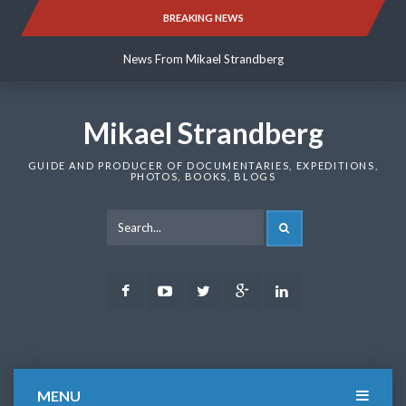
Skip
BREAKING NEWS
News From Mikael Strandberg
to
content
News From Mikael Strandberg
News From Mikael Strandberg
Mikael Strandberg
GUIDE AND PRODUCER OF DOCUMENTARIES, EXPEDITIONS,
PHOTOS, BOOKS, BLOGS
SEARCH
Facebook
Youtube
Twitter
Google
LinkedIn
Plus
MENU