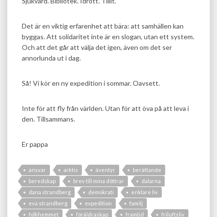
Sjukvård. Bibliotek. Idrott. Tillit.
Det är en viktig erfarenhet att bära: att samhällen kan
byggas. Att solidaritet inte är en slogan, utan ett system.
Och att det går att välja det igen, även om det ser
annorlunda ut i dag.
Så! Vi kör en ny expedition i sommar. Oavsett.
Inte för att fly från världen. Utan för att öva på att leva i
den. Tillsammans.
Er pappa
ansvar
arktis
äventyr
berättande
beredskap
brev till mina döttrar
dalarna
dana strandberg
demokrati
enklare liv
eva strandberg
expedition
familj
folkhemmet
föräldraskap
framtid
friluftsliv