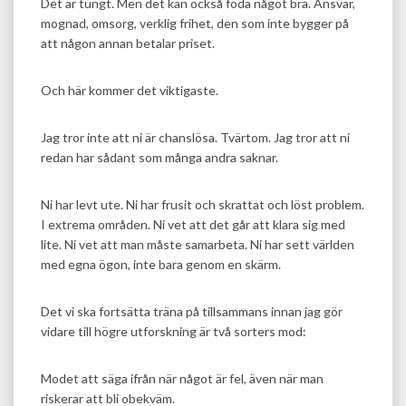
Det är tungt. Men det kan också föda något bra. Ansvar,
mognad, omsorg, verklig frihet, den som inte bygger på
att någon annan betalar priset.
Och här kommer det viktigaste.
Jag tror inte att ni är chanslösa. Tvärtom. Jag tror att ni
redan har sådant som många andra saknar.
Ni har levt ute. Ni har frusit och skrattat och löst problem.
I extrema områden. Ni vet att det går att klara sig med
lite. Ni vet att man måste samarbeta. Ni har sett världen
med egna ögon, inte bara genom en skärm.
Det vi ska fortsätta träna på tillsammans innan jag gör
vidare till högre utforskning är två sorters mod:
Modet att säga ifrån när något är fel, även när man
riskerar att bli obekväm.