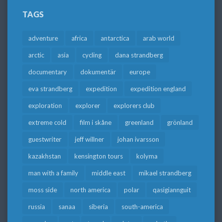
TAGS
adventure
africa
antarctica
arab world
arctic
asia
cycling
dana strandberg
documentary
dokumentär
europe
eva strandberg
expedition
expedition england
exploration
explorer
explorers club
extreme cold
film i skåne
greenland
grönland
guestwriter
jeff willner
johan ivarsson
kazakhstan
kensington tours
kolyma
man with a family
middle east
mikael strandberg
moss side
north america
polar
qasigiannguit
russia
sanaa
siberia
south-america