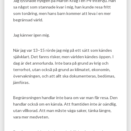
Jag lyssnade nyligen på Martin Krag i en P4-intervju. Han
sa något som stannade kvar i mig, han kunde resa fritt
som tonåring, men hans barn kommer att leva i en mer
begränsad värld.
Jag känner igen mig.
När jag var 13–15 rörde jag mig på ett sätt som kändes
självklart. Det fanns risker, men världen kändes öppen. I
dag är det annorlunda. Inte bara på grund av krig och
terrorhot, utan också på grund av klimatet, ekonomin,
övervakningen, och att allt ska dokumenteras, bedömas,
jämföras.
Begränsningen handlar inte bara om var man får resa. Den
handlar också om en känsla. Att framtiden inte är oändlig,
utan villkorad. Att man måste väga saker, tänka längre,
vara mer medveten.