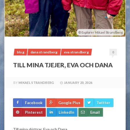
Explorer Mikael Strandberg
blog
dana strandberg
eva strandberg
0
TILL MINA TJEJER, EVA OCH DANA
BY
MIKAEL STRANDBERG
JANUARY 20, 2026
Facebook
Google Plus
Twitter
Pinterest
LinkedIn
Email
Till mina döttrar, Eva och Dana