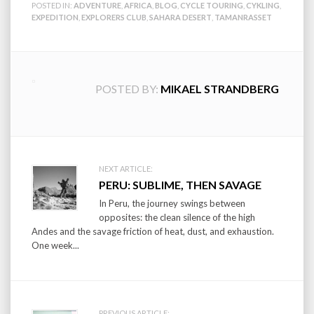
POSTED IN:
ADVENTURE
,
AFRICA
,
BLOG
,
CYCLE TOURING
,
CYKLING
,
EXPEDITION
,
EXPLORERS CLUB
,
SAHARA DESERT
,
TAMANRASSET
POSTED BY:
MIKAEL STRANDBERG
Post
NEXT ARTICLE:
PERU: SUBLIME, THEN SAVAGE
navigation
In Peru, the journey swings between
opposites: the clean silence of the high
Andes and the savage friction of heat, dust, and exhaustion.
One week...
PREVIOUS ARTICLE: