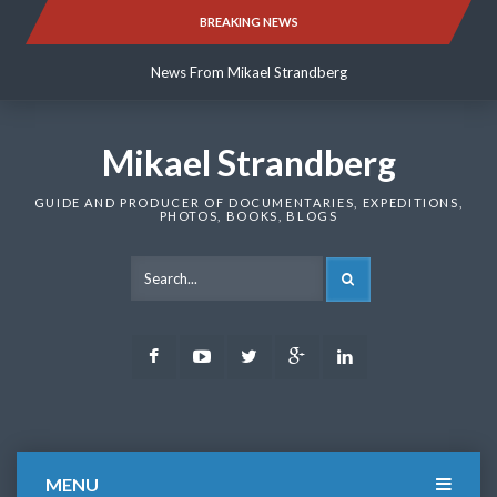
Skip
BREAKING NEWS
News From Mikael Strandberg
to
content
News From Mikael Strandberg
News From Mikael Strandberg
Mikael Strandberg
GUIDE AND PRODUCER OF DOCUMENTARIES, EXPEDITIONS,
PHOTOS, BOOKS, BLOGS
SEARCH
Facebook
Youtube
Twitter
Google
LinkedIn
Plus
MENU