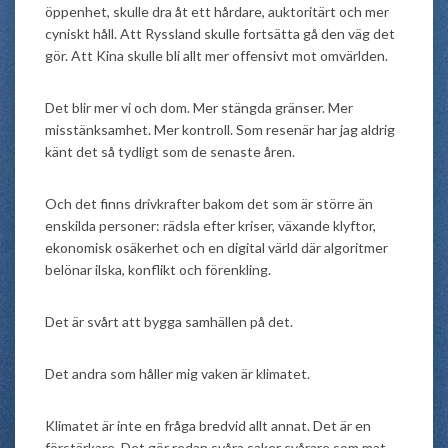
öppenhet, skulle dra åt ett hårdare, auktoritärt och mer
cyniskt håll. Att Ryssland skulle fortsätta gå den väg det
gör. Att Kina skulle bli allt mer offensivt mot omvärlden.
Det blir mer vi och dom. Mer stängda gränser. Mer
misstänksamhet. Mer kontroll. Som resenär har jag aldrig
känt det så tydligt som de senaste åren.
Och det finns drivkrafter bakom det som är större än
enskilda personer: rädsla efter kriser, växande klyftor,
ekonomisk osäkerhet och en digital värld där algoritmer
belönar ilska, konflikt och förenkling.
Det är svårt att bygga samhällen på det.
Det andra som håller mig vaken är klimatet.
Klimatet är inte en fråga bredvid allt annat. Det är en
förstärkare. Det gör redan svåra saker svårare som mat,