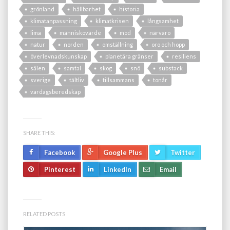
grönland
hållbarhet
historia
klimatanpassning
klimatkrisen
långsamhet
lima
människovärde
mod
närvaro
natur
norden
omställning
oro och hopp
överlevnadskunskap
planetära gränser
resiliens
sälen
samtal
skog
snö
substack
sverige
tältliv
tillsammans
tonår
vardagsberedskap
SHARE THIS:
Facebook
Google Plus
Twitter
Pinterest
LinkedIn
Email
RELATED POSTS