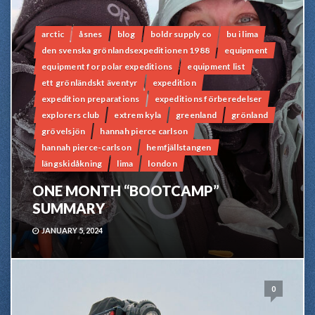
arctic
åsnes
blog
boldr supply co
bu i lima
den svenska grönlandsexpeditionen 1988
equipment
equipment for polar expeditions
equipment list
ett grönländskt äventyr
expedition
expedition preparations
expeditions förberedelser
explorers club
extrem kyla
greenland
grönland
grövelsjön
hannah pierce carlson
hannah pierce-carlson
hemfjällstangen
längskidåkning
lima
london
ONE MONTH “BOOTCAMP”
SUMMARY
JANUARY 5, 2024
0