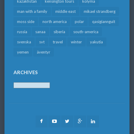
kazakhstan
kensington tours
kolyma
man with a family
middle east
mikael strandberg
moss side
north america
polar
qasigiannguit
russia
sanaa
siberia
south-america
svenska
svt
travel
winter
yakutia
yemen
äventyr
ARCHIVES
Archives
Facebook
Youtube
Twitter
Google
LinkedIn
Plus