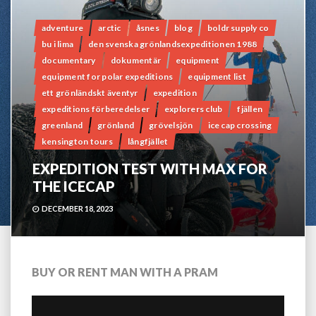
adventure
arctic
åsnes
blog
boldr supply co
bu i lima
den svenska grönlandsexpeditionen 1988
documentary
dokumentär
equipment
equipment for polar expeditions
equipment list
ett grönländskt äventyr
expedition
expeditions förberedelser
explorers club
fjällen
greenland
grönland
grövelsjön
ice cap crossing
kensington tours
långfjället
EXPEDITION TEST WITH MAX FOR
THE ICECAP
DECEMBER 18, 2023
BUY OR RENT MAN WITH A PRAM