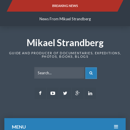
Skip
BREAKING NEWS
News From Mikael Strandberg
to
content
News From Mikael Strandberg
News From Mikael Strandberg
Mikael Strandberg
GUIDE AND PRODUCER OF DOCUMENTARIES, EXPEDITIONS,
PHOTOS, BOOKS, BLOGS
SEARCH
Facebook
Youtube
Twitter
Google
LinkedIn
Plus
MENU