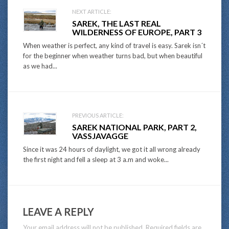
Post
NEXT ARTICLE:
SAREK, THE LAST REAL
navigation
WILDERNESS OF EUROPE, PART 3
When weather is perfect, any kind of travel is easy. Sarek isn´t
for the beginner when weather turns bad, but when beautiful
as we had...
PREVIOUS ARTICLE:
SAREK NATIONAL PARK, PART 2,
VASSJAVAGGE
Since it was 24 hours of daylight, we got it all wrong already
the first night and fell a sleep at 3 a.m and woke...
LEAVE A REPLY
Your email address will not be published.
Required fields are