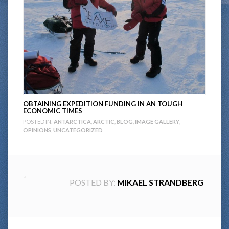
OBTAINING EXPEDITION FUNDING IN AN TOUGH
ECONOMIC TIMES
POSTED IN:
ANTARCTICA
,
ARCTIC
,
BLOG
,
IMAGE GALLERY
,
OPINIONS
,
UNCATEGORIZED
POSTED BY:
MIKAEL STRANDBERG