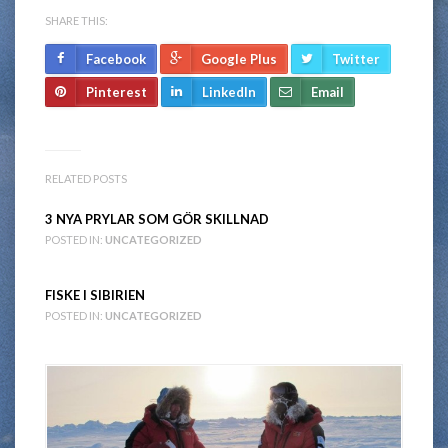
SHARE THIS:
Facebook
Google Plus
Twitter
Pinterest
LinkedIn
Email
RELATED POSTS
3 NYA PRYLAR SOM GÖR SKILLNAD
POSTED IN:
UNCATEGORIZED
FISKE I SIBIRIEN
POSTED IN:
UNCATEGORIZED