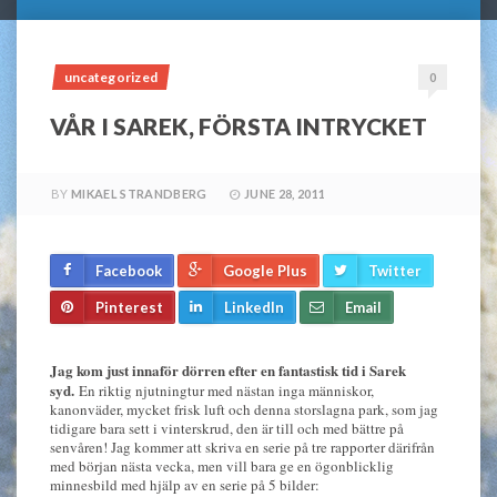
uncategorized
0
VÅR I SAREK, FÖRSTA INTRYCKET
BY
MIKAEL STRANDBERG
JUNE 28, 2011
Facebook
Google Plus
Twitter
Pinterest
LinkedIn
Email
Jag kom just innaför dörren efter en fantastisk tid i Sarek
syd.
En riktig njutningtur med nästan inga människor,
kanonväder, mycket frisk luft och denna storslagna park, som jag
tidigare bara sett i vinterskrud, den är till och med bättre på
senvåren! Jag kommer att skriva en serie på tre rapporter därifrån
med början nästa vecka, men vill bara ge en ögonblicklig
minnesbild med hjälp av en serie på 5 bilder: