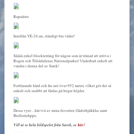
Rapaätno
Innifrån VE-24:an, ständigt bra väder!
Såååå enkel blockterräng för någon som är tränad att ströva i
Rogen och Töfsådalenas Nationalparker! Underbart enkelt att
vandra i denna del av Sarek!
Fortfarande hård och fin snö över 952 meter, vilket gör det så
enkelt och snabbt att färdas på högre höjder.
Dessa vyer…här två av mina favoriter, Gådothjåkkha samt
Bielloriehppo.
Vill ni se hela bildspelet från Sarek, se
här!