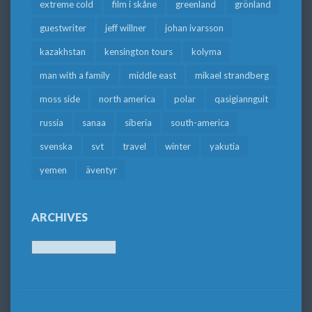
extreme cold
film i skåne
greenland
grönland
guestwriter
jeff willner
johan ivarsson
kazakhstan
kensington tours
kolyma
man with a family
middle east
mikael strandberg
moss side
north america
polar
qasigiannguit
russia
sanaa
siberia
south-america
svenska
svt
travel
winter
yakutia
yemen
äventyr
ARCHIVES
Archives