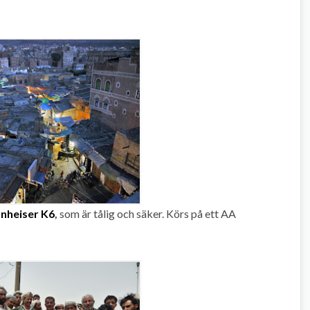
nheiser K6
,
som är tålig och säker. Körs på ett AA