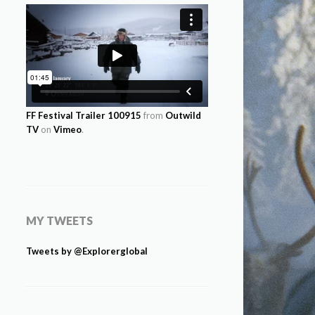
FF Festival Trailer 100915
from
Outwild
TV
on
Vimeo
.
MY TWEETS
Tweets by @Explorerglobal