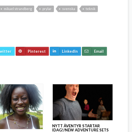
mikael strandberg
prylar
svenska
teknik
witter
Pinterest
LinkedIn
Email
NYTT ÄVENTYR STARTAR
IDAG!/NEW ADVENTURE SETS