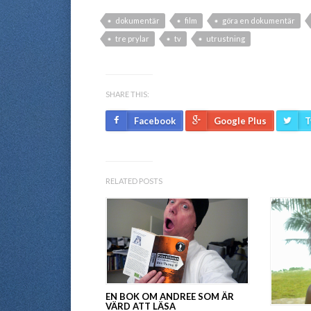
dokumentär
film
göra en dokumentär
tre prylar
tv
utrustning
SHARE THIS:
Facebook
Google Plus
T
RELATED POSTS
EN BOK OM ANDREE SOM ÄR
VÄRD ATT LÄSA