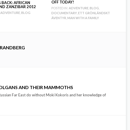
OFF TODAY!
 BACK: AFRICAN
AND ZANZIBAR 2012
POSTED IN:
ADVENTURE
,
BLOG
,
ADVENTURE
,
BLOG
DOCUMENTARY
,
ETT GRÖNLÄNDSKT
ÄVENTYR
,
MAN WITH A FAMILY
TRANDBERG
 DOLGANS AND THEIR MAMMOTHS
Russian Far East do without Moki Kokoris and her knowledge of