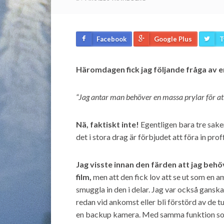
Facebook
Google Plus
T
Häromdagen fick jag följande fråga av e
“Jag antar man behöver en massa prylar för at
Nä, faktiskt inte!
Egentligen bara tre saker
det i stora drag är förbjudet att föra in pr
Jag visste innan den färden att jag beh
film,
men att den fick lov att se ut som en a
smuggla in den i delar. Jag var också gans
redan vid ankomst eller bli förstörd av de 
en backup kamera. Med samma funktion som 