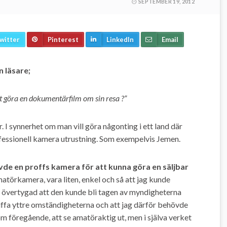
SEPTEMBER 19, 2012
witter
Pinterest
LinkedIn
Email
n läsare;
t göra en dokumentärfilm om sin resa ?”
. I synnerhet om man vill göra någonting i ett land där
offessionell kamera utrustning. Som exempelvis Jemen.
övde en proffs kamera för att kunna göra en säljbar
matörkamera, vara liten, enkel och så att jag kunde
ka övertygad att den kunde bli tagen av myndigheterna
tuffa yttre omständigheterna och att jag därför behövde
föregående, att se amatöraktig ut, men i själva verket