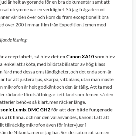
 ljud är helt avgörande för en bra dokumentär samt att
änsat utrymme var en verklighet. Så jag frågade runt
nner världen över och kom du fram exceptionellt bra
med över 200 timmar film från Expedition Jemen med
jande lösning;
r acceptabelt, så blev det en
Canon XA10
som blev
a, enkel att sköta, med bildstabilisator av hög klass
an färd med dessa omständigheter, och det enda som är
r för att justera ljus, skärpa, vitbalans, utan man måste
rn mikrofon är helt godkänt och den är tålig. Att ta med
der rådande förutsättningar i ett land som Jemen, så den
batterier behövs så klart, men räcker länge.
sonic Lumix DMC GH2
för att den både fungerade
 att filma.
och när den väl användes, kanon! Lätt att
ullt tillräcklig mikrofon även för intervjuer i
re än de Nikonkameror jag har. Ser dessutom ut som en