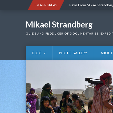
Skip
News From Mikael Strandber
BREAKING NEWS
to
content
News From Mikael Strandber
Mikael Strandberg
GUIDE AND PRODUCER OF DOCUMENTARIES, EXPEDI
BLOG
PHOTO GALLERY
ABOUT