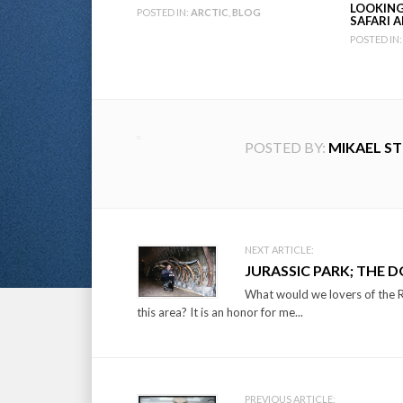
LOOKING
POSTED IN:
ARCTIC
,
BLOG
SAFARI 
POSTED IN:
POSTED BY:
MIKAEL S
Post
NEXT ARTICLE:
JURASSIC PARK; THE
navigation
What would we lovers of the 
this area? It is an honor for me...
PREVIOUS ARTICLE: