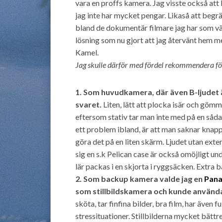
vara en proffs kamera. Jag visste också att
jag inte har mycket pengar. Likaså att begr
bland de dokumentär filmare jag har som vä
lösning som nu gjort att jag återvänt hem 
Kamel.
Jag skulle därför med fördel rekommendera föl
1. Som huvudkamera, där även B-ljudet ä
svaret.
Liten, lätt att plocka isär och gömm
eftersom stativ tar man inte med på en såd
ett problem ibland, är att man saknar knappa
göra det på en liten skärm. Ljudet utan exte
sig en s.k Pelican case är också omöjligt un
lär packas i en skjorta i ryggsäcken. Extra 
2. Som backup kamera valde jag en
Pana
som stillbildskamera och kunde användas
sköta, tar finfina bilder, bra film, har även f
stressituationer. Stillbilderna mycket bätt