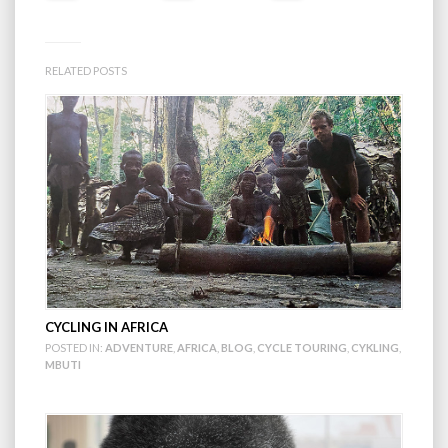
RELATED POSTS
CYCLING IN AFRICA
POSTED IN:
ADVENTURE
,
AFRICA
,
BLOG
,
CYCLE TOURING
,
CYKLING
,
MBUTI