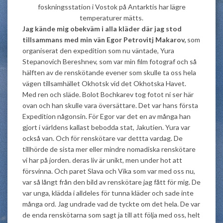
foskningsstation i Vostok på Antarktis har lägre
temperaturer mätts.
Jag kände mig obekväm i alla kläder där jag stod
tillsammans med min vän Egor Petrovitj Makarov,
som
organiserat den expedition som nu väntade, Yura
Stepanovich Bereshnev, som var min film fotograf och så
hälften av de renskötande evener som skulle ta oss hela
vägen tillsamhället Okhotsk vid det Okhotska Havet.
Med ren och släde. Bolot Bochkarev tog fotot ni ser här
ovan och han skulle vara översättare. Det var hans första
Expedition någonsin. För Egor var det en av många han
gjort i världens kallast bebodda stat, Jakutien. Yura var
också van. Och för renskötare var dettta vardag. De
tillhörde de sista mer eller mindre nomadiska renskötare
vi har på jorden. deras liv är unikt, men under hot att
försvinna. Och paret Slava och Vika som var med oss nu,
var så långt från den bild av renskötare jag fått för mig. De
var unga, klädda i alldeles för tunna kläder och sade inte
många ord. Jag undrade vad de tyckte om det hela. De var
de enda renskötarna som sagt ja till att följa med oss, helt