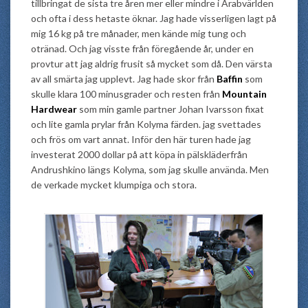
tillbringat de sista tre åren mer eller mindre i Arabvärlden
och ofta i dess hetaste öknar. Jag hade visserligen lagt på
mig 16 kg på tre månader, men kände mig tung och
otränad. Och jag visste från föregående år, under en
provtur att jag aldrig frusit så mycket som då. Den värsta
av all smärta jag upplevt. Jag hade skor från
Baffin
som
skulle klara 100 minusgrader och resten från
Mountain
Hardwear
som min gamle partner Johan Ivarsson fixat
och lite gamla prylar från Kolyma färden. jag svettades
och frös om vart annat. Inför den här turen hade jag
investerat 2000 dollar på att köpa in pälskläderfrån
Andrushkino längs Kolyma, som jag skulle använda. Men
de verkade mycket klumpiga och stora.