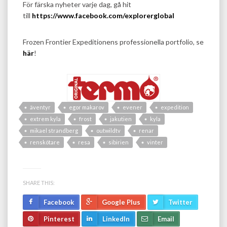
För färska nyheter varje dag, gå hit
till
https://www.facebook.com/explorerglobal
Frozen Frontier Expeditionens professionella portfolio, se
här
!
äventyr
egor makarov
evener
expedition
extrem kyla
frost
jakutien
kyla
mikael strandberg
outwildtv
renar
renskötare
resa
sibirien
vinter
SHARE THIS:
Facebook
Google Plus
Twitter
Pinterest
LinkedIn
Email