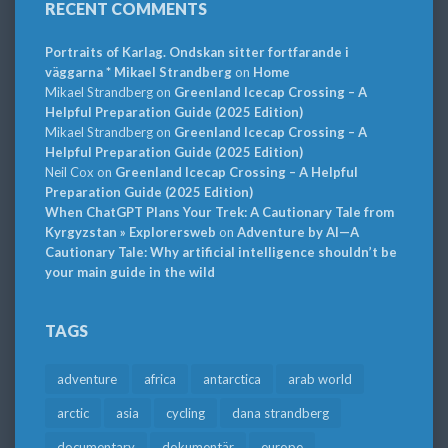
RECENT COMMENTS
Portraits of Karlag. Ondskan sitter fortfarande i
väggarna * Mikael Strandberg
on
Home
Mikael Strandberg
on
Greenland Icecap Crossing – A
Helpful Preparation Guide (2025 Edition)
Mikael Strandberg
on
Greenland Icecap Crossing – A
Helpful Preparation Guide (2025 Edition)
Neil Cox
on
Greenland Icecap Crossing – A Helpful
Preparation Guide (2025 Edition)
When ChatGPT Plans Your Trek: A Cautionary Tale from
Kyrgyzstan » Explorersweb
on
Adventure by AI—A
Cautionary Tale: Why artificial intelligence shouldn’t be
your main guide in the wild
TAGS
adventure
africa
antarctica
arab world
arctic
asia
cycling
dana strandberg
documentary
dokumentär
europe