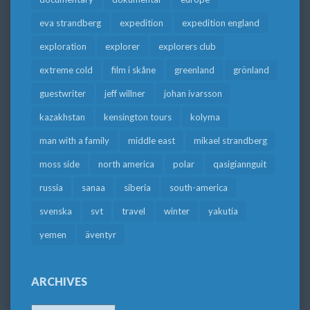
eva strandberg
expedition
expedition england
exploration
explorer
explorers club
extreme cold
film i skåne
greenland
grönland
guestwriter
jeff willner
johan ivarsson
kazakhstan
kensington tours
kolyma
man with a family
middle east
mikael strandberg
moss side
north america
polar
qasigiannguit
russia
sanaa
siberia
south-america
svenska
svt
travel
winter
yakutia
yemen
äventyr
ARCHIVES