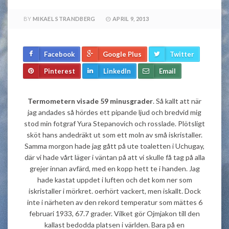
BY
MIKAEL STRANDBERG
APRIL 9, 2013
Facebook
Google Plus
Twitter
Pinterest
LinkedIn
Email
Termometern visade 59 minusgrader
. Så kallt att när
jag andades så hördes ett pipande ljud och bredvid mig
stod min fotgraf Yura Stepanovich och rosslade. Plötsligt
sköt hans andedräkt ut som ett moln av små iskristaller.
Samma morgon hade jag gått på ute toaletten i Uchugay,
där vi hade vårt läger i väntan på att vi skulle få tag på alla
grejer innan avfärd, med en kopp hett te i handen. Jag
hade kastat uppdet i luften och det kom ner som
iskristaller i mörkret. oerhört vackert, men iskallt. Dock
inte i närheten av den rekord temperatur som mättes 6
februari 1933, 67.7 grader. Vilket gör Ojmjakon till den
kallast bedodda platsen i världen. Bara på en