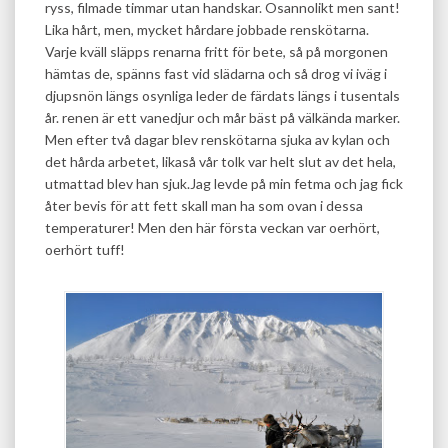
ryss, filmade timmar utan handskar. Osannolikt men sant!
Lika hårt, men, mycket hårdare jobbade renskötarna.
Varje kväll släpps renarna fritt för bete, så på morgonen
hämtas de, spänns fast vid slädarna och så drog vi iväg i
djupsnön längs osynliga leder de färdats längs i tusentals
år. renen är ett vanedjur och mår bäst på välkända marker.
Men efter två dagar blev renskötarna sjuka av kylan och
det hårda arbetet, likaså vår tolk var helt slut av det hela,
utmattad blev han sjuk.Jag levde på min fetma och jag fick
åter bevis för att fett skall man ha som ovan i dessa
temperaturer! Men den här första veckan var oerhört,
oerhört tuff!