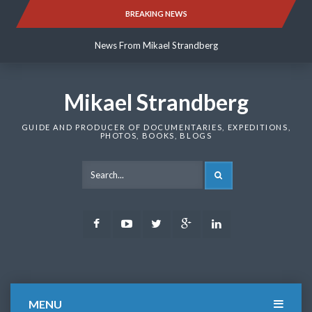
Skip
BREAKING NEWS
News From Mikael Strandberg
to
content
News From Mikael Strandberg
News From Mikael Strandberg
Mikael Strandberg
GUIDE AND PRODUCER OF DOCUMENTARIES, EXPEDITIONS,
PHOTOS, BOOKS, BLOGS
SEARCH
Facebook
Youtube
Twitter
Google
LinkedIn
Plus
MENU