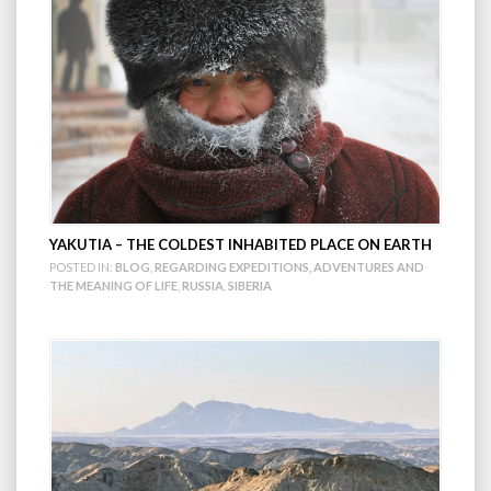
YAKUTIA – THE COLDEST INHABITED PLACE ON EARTH
POSTED IN:
BLOG
,
REGARDING EXPEDITIONS, ADVENTURES AND
THE MEANING OF LIFE
,
RUSSIA
,
SIBERIA