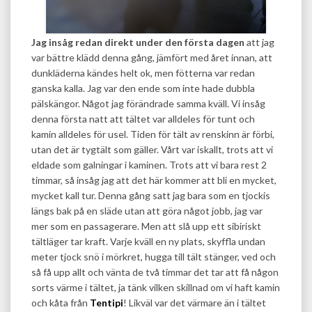
Jag insåg redan direkt under den första dagen
att jag
var bättre klädd denna gång, jämfört med året innan, att
dunkläderna kändes helt ok, men fötterna var redan
ganska kalla. Jag var den ende som inte hade dubbla
pälskängor. Något jag förändrade samma kväll. Vi insåg
denna första natt att tältet var alldeles för tunt och
kamin alldeles för usel. Tiden för tält av renskinn är förbi,
utan det är tygtält som gäller. Vårt var iskallt, trots att vi
eldade som galningar i kaminen. Trots att vi bara rest 2
timmar, så insåg jag att det här kommer att bli en mycket,
mycket kall tur. Denna gång satt jag bara som en tjockis
längs bak på en släde utan att göra något jobb, jag var
mer som en passagerare. Men att slå upp ett sibiriskt
tältläger tar kraft. Varje kväll en ny plats, skyffla undan
meter tjock snö i mörkret, hugga till tält stänger, ved och
så få upp allt och vänta de två timmar det tar att få någon
sorts värme i tältet, ja tänk vilken skillnad om vi haft kamin
och kåta från
Tentipi
! Likväl var det värmare än i tältet