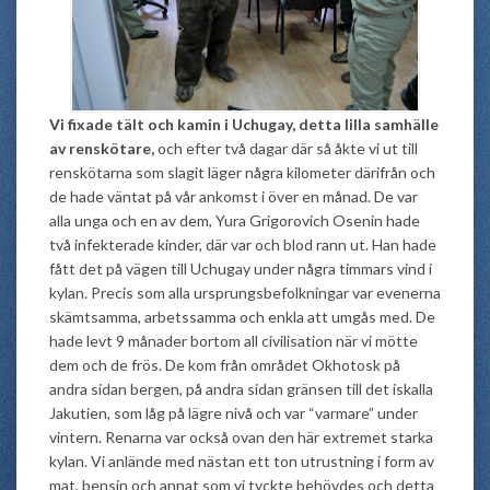
Vi fixade tält och kamin i Uchugay, detta lilla samhälle
av renskötare,
och efter två dagar där så åkte vi ut till
renskötarna som slagit läger några kilometer därifrån och
de hade väntat på vår ankomst i över en månad. De var
alla unga och en av dem, Yura Grigorovich Osenin hade
två infekterade kinder, där var och blod rann ut. Han hade
fått det på vägen till Uchugay under några timmars vind i
kylan. Precis som alla ursprungsbefolkningar var evenerna
skämtsamma, arbetssamma och enkla att umgås med. De
hade levt 9 månader bortom all civilisation när vi mötte
dem och de frös. De kom från området Okhotosk på
andra sidan bergen, på andra sidan gränsen till det iskalla
Jakutien, som låg på lägre nivå och var “varmare” under
vintern. Renarna var också ovan den här extremet starka
kylan. Vi anlände med nästan ett ton utrustning i form av
mat, bensin och annat som vi tyckte behövdes och detta