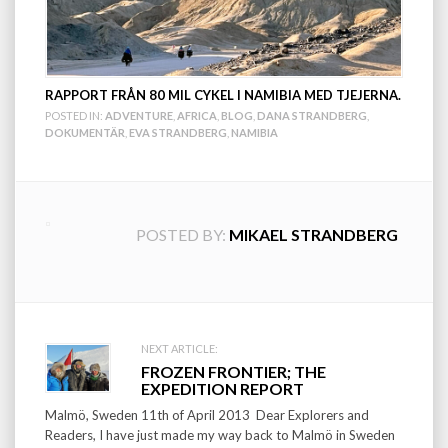
RAPPORT FRÅN 80 MIL CYKEL I NAMIBIA MED TJEJERNA.
POSTED IN:
ADVENTURE
,
AFRICA
,
BLOG
,
DANA STRANDBERG
,
DOKUMENTÄR
,
EVA STRANDBERG
,
NAMIBIA
POSTED BY:
MIKAEL STRANDBERG
Post
NEXT ARTICLE:
FROZEN FRONTIER; THE
navigation
EXPEDITION REPORT
Malmö, Sweden 11th of April 2013 Dear Explorers and
Readers, I have just made my way back to Malmö in Sweden