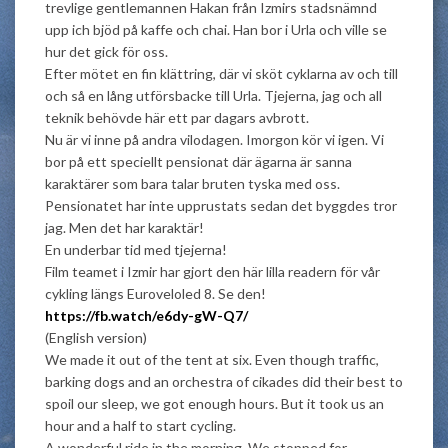
trevlige gentlemannen Hakan från Izmirs stadsnämnd
upp ich bjöd på kaffe och chai. Han bor i Urla och ville se
hur det gick för oss.
Efter mötet en fin klättring, där vi sköt cyklarna av och till
och så en lång utförsbacke till Urla. Tjejerna, jag och all
teknik behövde här ett par dagars avbrott.
Nu är vi inne på andra vilodagen. Imorgon kör vi igen. Vi
bor på ett speciellt pensionat där ägarna är sanna
karaktärer som bara talar bruten tyska med oss.
Pensionatet har inte upprustats sedan det byggdes tror
jag. Men det har karaktär!
En underbar tid med tjejerna!
Film teamet i Izmir har gjort den här lilla readern för vår
cykling längs Euroveloled 8. Se den!
https://fb.watch/e6dy-gW-Q7/
(English version)
We made it out of the tent at six. Even though traffic,
barking dogs and an orchestra of cikades did their best to
spoil our sleep, we got enough hours. But it took us an
hour and a half to start cycling.
A wonderful ride in the morning. We stopped for