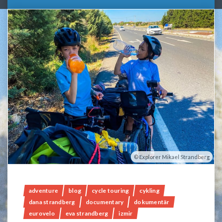
Explorer Mikael Strandberg
adventure
blog
cycle touring
cykling
dana strandberg
documentary
dokumentär
eurovelo
eva strandberg
izmir