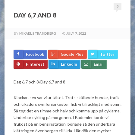
0
DAY 6,7 AND 8
BY
MIKAEL STRANDBERG
JULY 7, 2022
Facebook
Google Plus
Twitter
Pinterest
LinkedIn
Email
Dag 6,7 och 8/Day 6,7 and 8
Klockan sex var vi ur tältet. Trots skällande hundar, trafik
och cikadors symfoniorkester, fick vi tillräckligt med sömn.
Så tog det en timme och halv och komma upp på cyklarna.
Underbar cykling på morgonen. I Bademler körde vi
frukost på en bensinstation, började så den underbara
klättringen över bergen till Urla. Här dök den mycket