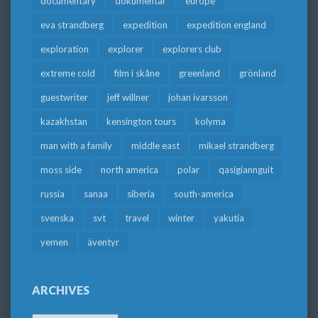
documentary
dokumentär
europe
eva strandberg
expedition
expedition england
exploration
explorer
explorers club
extreme cold
film i skåne
greenland
grönland
guestwriter
jeff willner
johan ivarsson
kazakhstan
kensington tours
kolyma
man with a family
middle east
mikael strandberg
moss side
north america
polar
qasigiannguit
russia
sanaa
siberia
south-america
svenska
svt
travel
winter
yakutia
yemen
äventyr
ARCHIVES