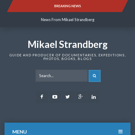
Skip
BREAKING NEWS
News From Mikael Strandberg
to
content
News From Mikael Strandberg
News From Mikael Strandberg
Mikael Strandberg
GUIDE AND PRODUCER OF DOCUMENTARIES, EXPEDITIONS,
PHOTOS, BOOKS, BLOGS
SEARCH
Facebook
Youtube
Twitter
Google
LinkedIn
Plus
MENU