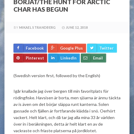
BÖRJAT/THE HUNT FOR ARCTIC
CHAR HAS BEGUN
BY
MIKAEL STRANDBERG
JUNE 12, 2018
Facebook
Google Plus
Twitter
Pinterest
LinkedIn
Email
(Swedish version first, followed by the English)
Igår knallade jag över bergen till min favoritplats för
rödingfiske. Havsisen är borta, men sjöarna är ännu täckta
av is även om det börjar släppa runt kanterna. Solen
gassade och fjällen är fortfarande klädda i snö. Oerhört
vackert. Helt klart, och då tar jag alla mina 33 år världen
över in i beräkningen, detta är helt klart en av de
vackraste och friaste platserna på jordklotet.