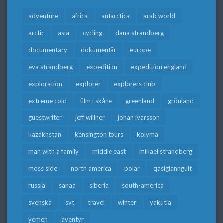
adventure
africa
antarctica
arab world
arctic
asia
cycling
dana strandberg
documentary
dokumentär
europe
eva strandberg
expedition
expedition england
exploration
explorer
explorers club
extreme cold
film i skåne
greenland
grönland
guestwriter
jeff willner
johan ivarsson
kazakhstan
kensington tours
kolyma
man with a family
middle east
mikael strandberg
moss side
north america
polar
qasigiannguit
russia
sanaa
siberia
south-america
svenska
svt
travel
winter
yakutia
yemen
äventyr