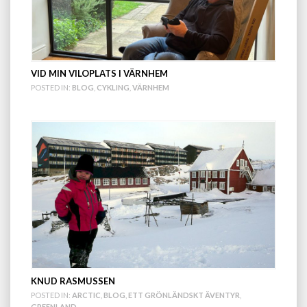
VID MIN VILOPLATS I VÄRNHEM
POSTED IN:
BLOG
,
CYKLING
,
VÄRNHEM
KNUD RASMUSSEN
POSTED IN:
ARCTIC
,
BLOG
,
ETT GRÖNLÄNDSKT ÄVENTYR
,
GREENLAND