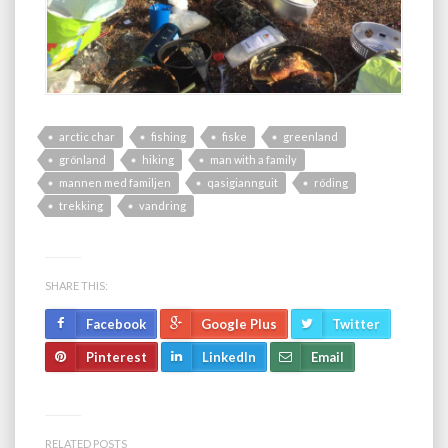
arctic char
fishing
fiske
greenland
grönland
hiking
man with a family
mannen med familjen
qasigiannguit
röding
trekking
vandring
SHARE THIS:
Facebook
Google Plus
Twitter
Pinterest
LinkedIn
Email
RELATED POSTS