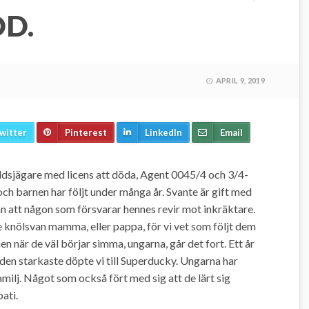
D.
APRIL 9, 2019
witter
Pinterest
LinkedIn
Email
ddsjägare med licens att döda, Agent 0045/4 och 3/4-
och barnen har följt under många år. Svante är gift med
n att någon som försvarar hennes revir mot inkräktare.
de knölsvan mamma, eller pappa, för vi vet som följt dem
 när de väl börjar simma, ungarna, går det fort. Ett år
 den starkaste döpte vi till Superducky. Ungarna har
amilj. Något som också fört med sig att de lärt sig
ati.