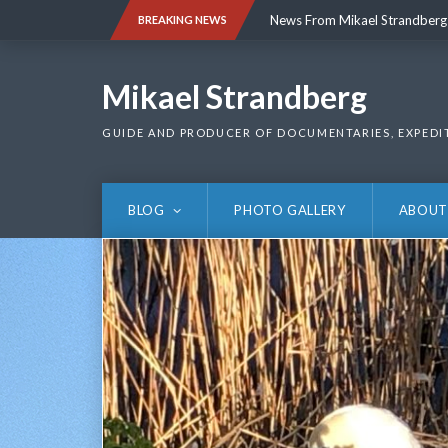
Skip
News From Mikael Strandberg
BREAKING NEWS
to
content
News From Mikael Strandberg
Mikael Strandberg
GUIDE AND PRODUCER OF DOCUMENTARIES, EXPEDI
BLOG
PHOTO GALLERY
ABOUT