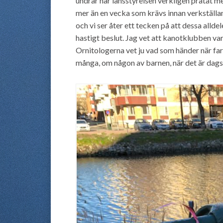
undrar har länsstyrelsen verkligen pratat 
mer än en vecka som krävs innan verkställa
och vi ser åter ett tecken på att dessa allde
hastigt beslut. Jag vet att kanotklubben varj
Ornitologerna vet ju vad som händer när far
många, om någon av barnen, när det är dags