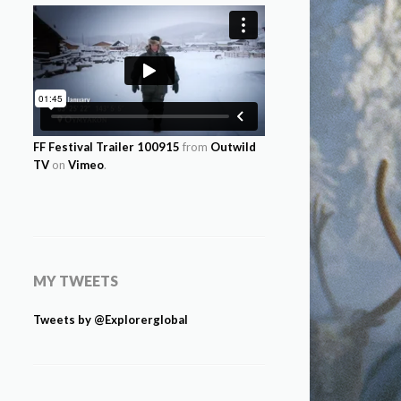
FF Festival Trailer 100915
from
Outwild
TV
on
Vimeo
.
MY TWEETS
Tweets by @Explorerglobal