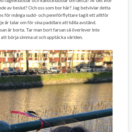
med fågelklubbar och kanotklubbar om detta? Är det inte
nde av beslut? Och oss som bor här? Jag betvivlar detta
les för många sudd- och pennförflyttare tagit ett alltför
e år talar om för sina paddlare att hålla avstånd.
san är borta. Tar man bort farsan så överlever inte
 att börja simma ut och upptäcka världen.