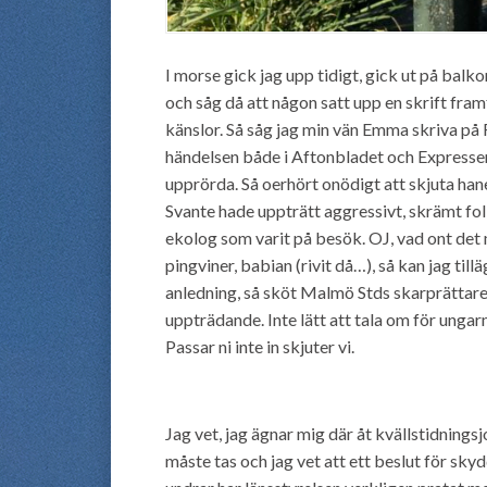
I morse gick jag upp tidigt, gick ut på ba
och såg då att någon satt upp en skrift fra
känslor. Så såg jag min vän Emma skriva på
händelsen både i Aftonbladet och Expressen, 
upprörda. Så oerhört onödigt att skjuta han
Svante hade uppträtt aggressivt, skrämt folk
ekolog som varit på besök. OJ, vad ont det m
pingviner, babian (rivit då…), så kan jag til
anledning, så sköt Malmö Stds skarprättare 
uppträdande. Inte lätt att tala om för ungar
Passar ni inte in skjuter vi.
Jag vet, jag ägnar mig där åt kvällstidningsj
måste tas och jag vet att ett beslut för sky