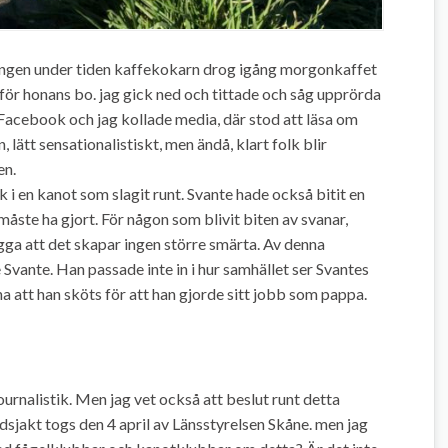
lkongen under tiden kaffekokarn drog igång morgonkaffet
mför honans bo. jag gick ned och tittade och såg upprörda
 Facebook och jag kollade media, där stod att läsa om
lätt sensationalistiskt, men ändå, klart folk blir
en.
 i en kanot som slagit runt. Svante hade också bitit en
åste ha gjort. För någon som blivit biten av svanar,
lägga att det skapar ingen större smärta. Av denna
Svante. Han passade inte in i hur samhället ser Svantes
na att han sköts för att han gjorde sitt jobb som pappa.
ournalistik. Men jag vet också att beslut runt detta
ddsjakt togs den 4 april av Länsstyrelsen Skåne. men jag