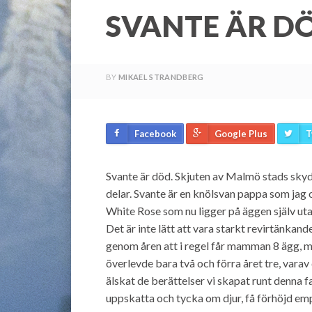
SVANTE ÄR DÖ
BY
MIKAEL STRANDBERG
Facebook
Google Plus
T
Svante är död. Skjuten av Malmö stads sky
delar. Svante är en knölsvan pappa som jag 
White Rose som nu ligger på äggen själv uta
Det är inte lätt att vara starkt revirtänkan
genom åren att i regel får mamman 8 ägg, men
överlevde bara två och förra året tre, varav
älskat de berättelser vi skapat runt denna f
uppskatta och tycka om djur, få förhöjd emp