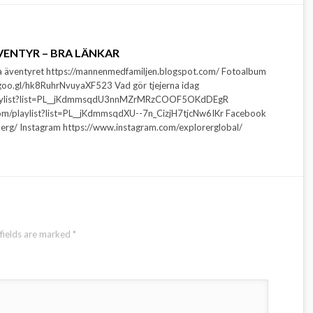
ENTYR – BRA LÄNKAR
a äventyret https://mannenmedfamiljen.blogspot.com/ Fotoalbum
goo.gl/hk8RuhrNvuyaXF523 Vad gör tjejerna idag
laylist?list=PL__jKdmmsqdU3nnMZrMRzCOOF5OKdDEgR
e.com/playlist?list=PL__jKdmmsqdXU--7n_CizjH7tjcNw6IKr Facebook
erg/ Instagram https://www.instagram.com/explorerglobal/
fields are marked
*