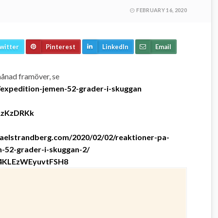
FEBRUARY 16, 2020
witter
Pinterest
LinkedIn
Email
månad framöver, se
/expedition-jemen-52-grader-i-skuggan
HRzKzDRKk
aelstrandberg.com/2020/02/02/reaktioner-pa-
-52-grader-i-skuggan-2/
ej4KLEzWEyuvtFSH8