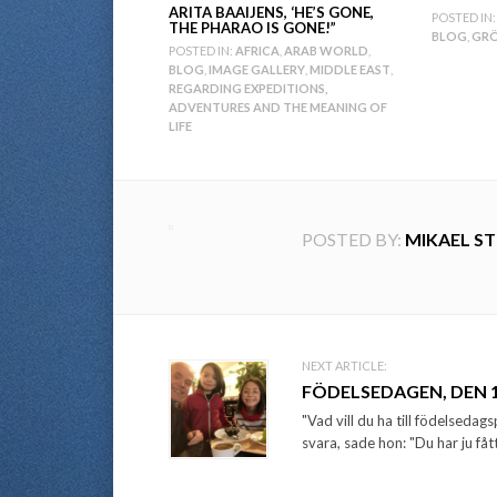
ARITA BAAIJENS, ‘HE’S GONE,
POSTED IN:
THE PHARAO IS GONE!”
BLOG
,
GR
POSTED IN:
AFRICA
,
ARAB WORLD
,
BLOG
,
IMAGE GALLERY
,
MIDDLE EAST
,
REGARDING EXPEDITIONS,
ADVENTURES AND THE MEANING OF
LIFE
POSTED BY:
MIKAEL S
Post
NEXT ARTICLE:
FÖDELSEDAGEN, DEN 15
navigation
"Vad vill du ha till födelsed
svara, sade hon: "Du har ju fått 