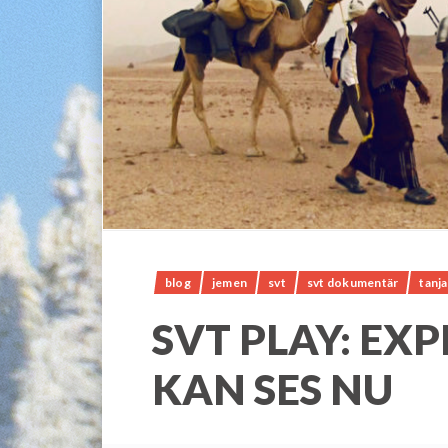
blog
jemen
svt
svt dokumentär
tanj
SVT PLAY: EX
KAN SES NU