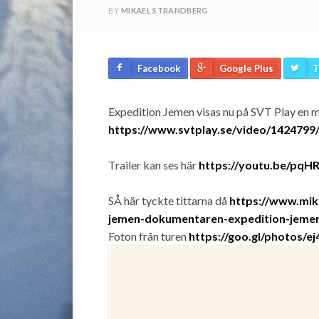
BY
MIKAEL STRANDBERG
Facebook
Google Plus
T
Expedition Jemen visas nu på SVT Play en 
https://www.svtplay.se/video/1424799
Trailer kan ses här
https://youtu.be/pq
SÅ här tyckte tittarna då
https://www.mik
jemen-dokumentaren-expedition-jemen
Foton från turen
https://goo.gl/photos/