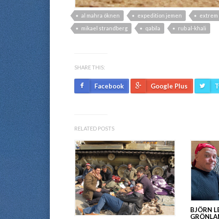
al mahra öknen
expedition jemen
extrem 
mikael strandberg
qabila
rub al-khali
SHARE THIS:
Facebook
Google Plus
T
RELATED POSTS
BJÖRN L
GRÖNLA