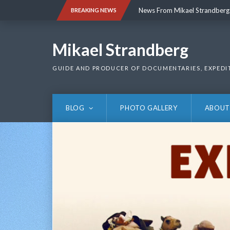
Skip
News From Mikael Strandberg
BREAKING NEWS
to
content
News From Mikael Strandberg
Mikael Strandberg
GUIDE AND PRODUCER OF DOCUMENTARIES, EXPEDI
BLOG
PHOTO GALLERY
ABOUT