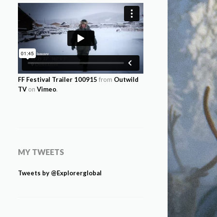
FF Festival Trailer 100915
from
Outwild
TV
on
Vimeo
.
MY TWEETS
Tweets by @Explorerglobal