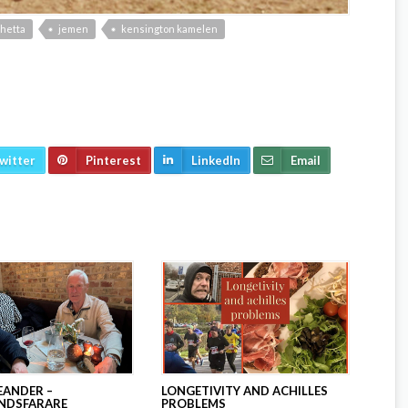
hetta
jemen
kensington kamelen
witter
Pinterest
LinkedIn
Email
EANDER –
LONGETIVITY AND ACHILLES
NDSFARARE
PROBLEMS