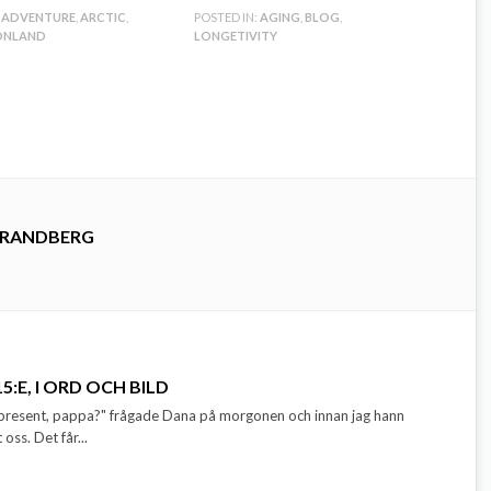
ADVENTURE
,
ARCTIC
,
POSTED IN:
AGING
,
BLOG
,
ÖNLAND
LONGETIVITY
TRANDBERG
:E, I ORD OCH BILD
agspresent, pappa?" frågade Dana på morgonen och innan jag hann
oss. Det får...