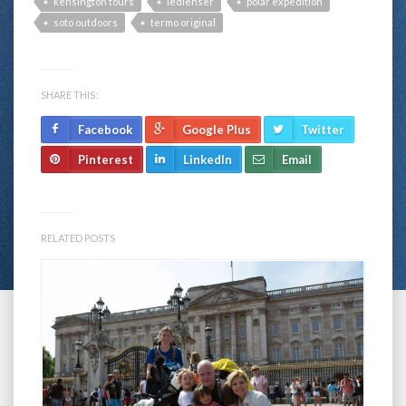
kensington tours
ledlenser
polar expedition
soto outdoors
termo original
SHARE THIS:
Facebook
Google Plus
Twitter
Pinterest
LinkedIn
Email
RELATED POSTS