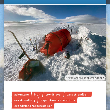
Explorer Mikael Strandberg
adventure
blog
covidtravel
dana strandberg
eva strandberg
expedition preparations
expeditions förberedelser