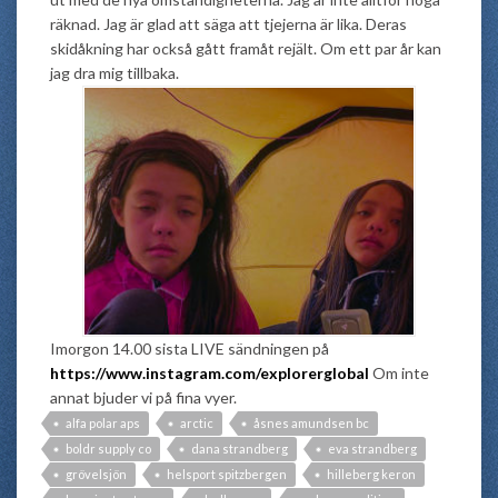
räknad. Jag är glad att säga att tjejerna är lika. Deras
skidåkning har också gått framåt rejält. Om ett par år kan
jag dra mig tillbaka.
Imorgon 14.00 sista LIVE sändningen på
https://www.instagram.com/explorerglobal
Om inte
annat bjuder vi på fina vyer.
alfa polar aps
arctic
åsnes amundsen bc
boldr supply co
dana strandberg
eva strandberg
grövelsjön
helsport spitzbergen
hilleberg keron