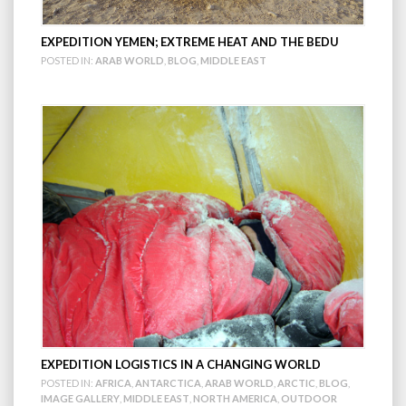
EXPEDITION YEMEN; EXTREME HEAT AND THE BEDU
POSTED IN:
ARAB WORLD
,
BLOG
,
MIDDLE EAST
EXPEDITION LOGISTICS IN A CHANGING WORLD
POSTED IN:
AFRICA
,
ANTARCTICA
,
ARAB WORLD
,
ARCTIC
,
BLOG
,
IMAGE GALLERY
,
MIDDLE EAST
,
NORTH AMERICA
,
OUTDOOR