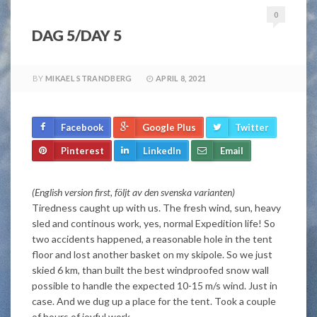
0
DAG 5/DAY 5
BY
MIKAEL STRANDBERG
APRIL 8, 2021
Facebook
Google Plus
Twitter
Pinterest
LinkedIn
Email
(English version first, följt av den svenska varianten)
Tiredness caught up with us. The fresh wind, sun, heavy
sled and continous work, yes, normal Expedition life! So
two accidents happened, a reasonable hole in the tent
floor and lost another basket on my skipole. So we just
skied 6 km, than built the best windproofed snow wall
possible to handle the expected 10-15 m/s wind. Just in
case. And we dug up a place for the tent. Took a couple
of hours of joyful work.