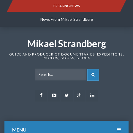
Skip
BREAKING NEWS
News From Mikael Strandberg
to
content
News From Mikael Strandberg
News From Mikael Strandberg
Mikael Strandberg
GUIDE AND PRODUCER OF DOCUMENTARIES, EXPEDITIONS,
PHOTOS, BOOKS, BLOGS
SEARCH
Facebook
Youtube
Twitter
Google
LinkedIn
Plus
MENU