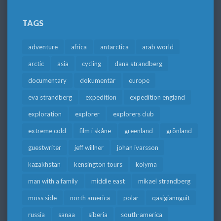
TAGS
adventure
africa
antarctica
arab world
arctic
asia
cycling
dana strandberg
documentary
dokumentär
europe
eva strandberg
expedition
expedition england
exploration
explorer
explorers club
extreme cold
film i skåne
greenland
grönland
guestwriter
jeff willner
johan ivarsson
kazakhstan
kensington tours
kolyma
man with a family
middle east
mikael strandberg
moss side
north america
polar
qasigiannguit
russia
sanaa
siberia
south-america