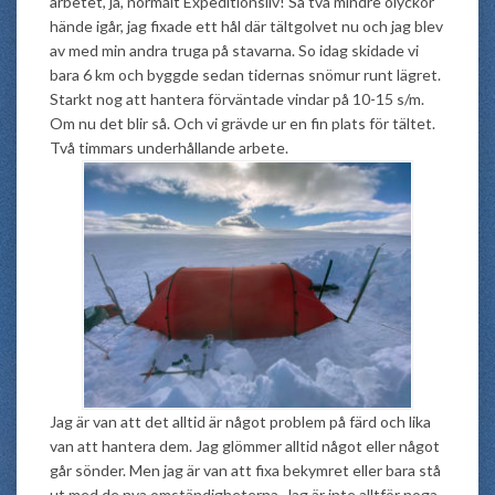
arbetet, ja, normalt Expeditionsliv! Så två mindre olyckor
hände igår, jag fixade ett hål där tältgolvet nu och jag blev
av med min andra truga på stavarna. So idag skidade vi
bara 6 km och byggde sedan tidernas snömur runt lägret.
Starkt nog att hantera förväntade vindar på 10-15 s/m.
Om nu det blir så. Och vi grävde ur en fin plats för tältet.
Två timmars underhållande arbete.
Jag är van att det alltid är något problem på färd och lika
van att hantera dem. Jag glömmer alltid något eller något
går sönder. Men jag är van att fixa bekymret eller bara stå
ut med de nya omständigheterna. Jag är inte alltför noga