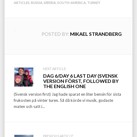
ARTICLES
,
RUSSIA
,
SIBERIA
,
SOUTH-AMERICA
,
TURKEY
POSTED BY:
MIKAEL STRANDBERG
Post
NEXT ARTICLE:
DAG 6/DAY 6 LAST DAY (SVENSK
navigation
VERSION FÖRST, FOLLOWED BY
THE ENGLISH ONE
(Svensk version first) Jag hade sparat en liter bensin för sista
frukosten på vinter turen. Så då körde vi musik, godaste
maten och satt i...
PREVIOUS ARTICLE: