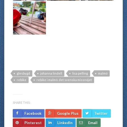
glesbygd
johanna lindell
lisa pelling
malmö
rebike
rebike i malmö. det svenska missnöjet
SHARE THIS:
Facebook
Google Plus
Twitter
Pinterest
LinkedIn
Email