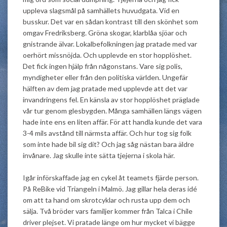
uppleva slagsmål på samhällets huvudgata. Vid en
busskur. Det var en sådan kontrast till den skönhet som
omgav Fredriksberg. Gröna skogar, klarblåa sjöar och
gnistrande älvar. Lokalbefolkningen jag pratade med var
oerhört missnöjda. Och upplevde en stor hopplöshet.
Det fick ingen hjälp från någonstans. Vare sig polis,
myndigheter eller från den politiska världen. Ungefär
hälften av dem jag pratade med upplevde att det var
invandringens fel. En känsla av stor hopplöshet präglade
vår tur genom glesbygden. Många samhällen längs vägen
hade inte ens en liten affär. För att handla kunde det vara
3-4 mils avstånd till närmsta affär. Och hur tog sig folk
som inte hade bil sig dit? Och jag såg nästan bara äldre
invånare. Jag skulle inte sätta tjejerna i skola här.
Igår införskaffade jag en cykel åt teamets fjärde person.
På ReBike vid Triangeln i Malmö. Jag gillar hela deras idé
om att ta hand om skrotcyklar och rusta upp dem och
sälja. Två bröder vars familjer kommer från Talca i Chile
driver plejset. Vi pratade länge om hur mycket vi bägge