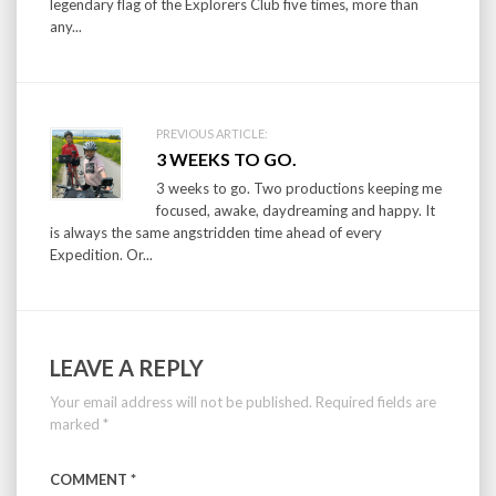
legendary flag of the Explorers Club five times, more than
any...
PREVIOUS ARTICLE:
3 WEEKS TO GO.
3 weeks to go. Two productions keeping me
focused, awake, daydreaming and happy. It
is always the same angstridden time ahead of every
Expedition. Or...
LEAVE A REPLY
Your email address will not be published.
Required fields are
marked
*
COMMENT
*