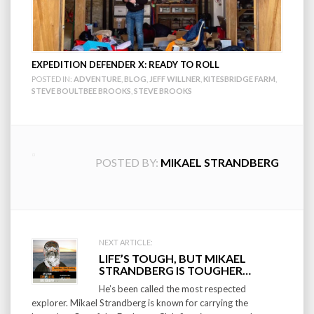
EXPEDITION DEFENDER X: READY TO ROLL
POSTED IN:
ADVENTURE
,
BLOG
,
JEFF WILLNER
,
KITESBRIDGE FARM
,
STEVE BOULTBEE BROOKS
,
STEVE BROOKS
POSTED BY:
MIKAEL STRANDBERG
Post
NEXT ARTICLE:
LIFE’S TOUGH, BUT MIKAEL
navigation
STRANDBERG IS TOUGHER…
He’s been called the most respected
explorer. Mikael Strandberg is known for carrying the