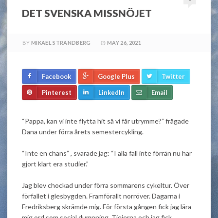
DET SVENSKA MISSNÖJET
BY
MIKAEL STRANDBERG
MAY 26, 2021
Facebook
Google Plus
Twitter
Pinterest
LinkedIn
Email
“Pappa, kan vi inte flytta hit så vi får utrymme?” frågade
Dana under förra årets semestercykling.
“Inte en chans” , svarade jag: “I alla fall inte förrän nu har
gjort klart era studier.”
Jag blev chockad under förra sommarens cykeltur. Över
förfallet i glesbygden. Framförallt norröver. Dagarna i
Fredriksberg skrämde mig. För första gången fick jag lära
mig ord som social dumpning. Tjejerna och jag fick