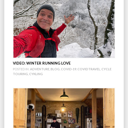
VIDEO: WINTER RUNNING LOVE
POSTED IN:
ADVENTURE
,
BLOG
,
COVID-19
,
COVIDTRAVEL
,
CYCLE
TOURING
,
CYKLING