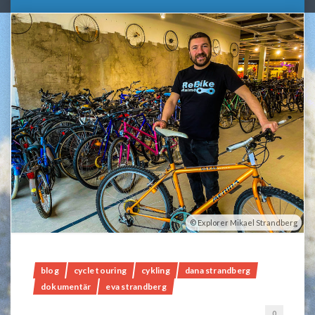
Explorer Mikael Strandberg
blog
cycle touring
cykling
dana strandberg
dokumentär
eva strandberg
0