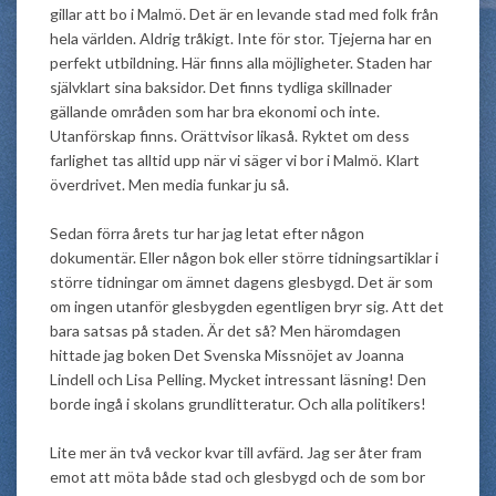
gillar att bo i Malmö. Det är en levande stad med folk från
hela världen. Aldrig tråkigt. Inte för stor. Tjejerna har en
perfekt utbildning. Här finns alla möjligheter. Staden har
självklart sina baksidor. Det finns tydliga skillnader
gällande områden som har bra ekonomi och inte.
Utanförskap finns. Orättvisor likaså. Ryktet om dess
farlighet tas alltid upp när vi säger vi bor i Malmö. Klart
överdrivet. Men media funkar ju så.
Sedan förra årets tur har jag letat efter någon
dokumentär. Eller någon bok eller större tidningsartiklar i
större tidningar om ämnet dagens glesbygd. Det är som
om ingen utanför glesbygden egentligen bryr sig. Att det
bara satsas på staden. Är det så? Men häromdagen
hittade jag boken Det Svenska Missnöjet av Joanna
Lindell och Lisa Pelling. Mycket intressant läsning! Den
borde ingå i skolans grundlitteratur. Och alla politikers!
Lite mer än två veckor kvar till avfärd. Jag ser åter fram
emot att möta både stad och glesbygd och de som bor