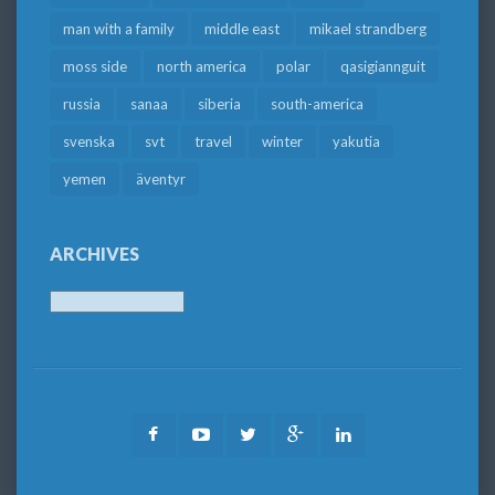
man with a family
middle east
mikael strandberg
moss side
north america
polar
qasigiannguit
russia
sanaa
siberia
south-america
svenska
svt
travel
winter
yakutia
yemen
äventyr
ARCHIVES
Archives
Facebook
Youtube
Twitter
Google
LinkedIn
Plus