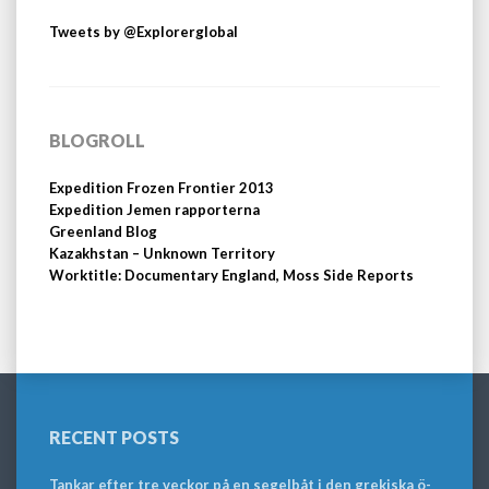
Tweets by @Explorerglobal
BLOGROLL
Expedition Frozen Frontier 2013
Expedition Jemen rapporterna
Greenland Blog
Kazakhstan – Unknown Territory
Worktitle: Documentary England, Moss Side Reports
RECENT POSTS
Tankar efter tre veckor på en segelbåt i den grekiska ö-