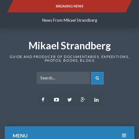
Skip
BREAKING NEWS
News From Mikael Strandberg
to
content
News From Mikael Strandberg
News From Mikael Strandberg
Mikael Strandberg
GUIDE AND PRODUCER OF DOCUMENTARIES, EXPEDITIONS,
PHOTOS, BOOKS, BLOGS
SEARCH
Facebook
Youtube
Twitter
Google
LinkedIn
Plus
MENU