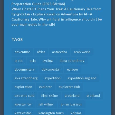
Preparation Guide (2025 Edition)
When ChatGPT Plans Your Trek: A Cautionary Tale from
Kyrgyzstan » Explorersweb
on
Adventure by AI—A
Cautionary Tale: Why artificial intelligence shouldn’t be
your main guide in the wild
TAGS
adventure
africa
antarctica
arab world
arctic
asia
cycling
dana strandberg
documentary
dokumentär
europe
eva strandberg
expedition
expedition england
exploration
explorer
explorers club
extreme cold
film i skåne
greenland
grönland
guestwriter
jeff willner
johan ivarsson
kazakhstan
kensington tours
kolyma