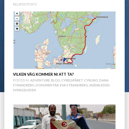
RELATED POSTS
VILKEN VÄG KOMMER NI ATT TA?
POSTED IN:
ADVENTURE
,
BLOG
,
CYKELSPÅRET
,
CYKLING
,
DANA
STRANDBERG
,
DOKUMENTÄR
,
EVA STRANDBERG
,
SKÅNELEDEN
,
SVERIGELEDEN