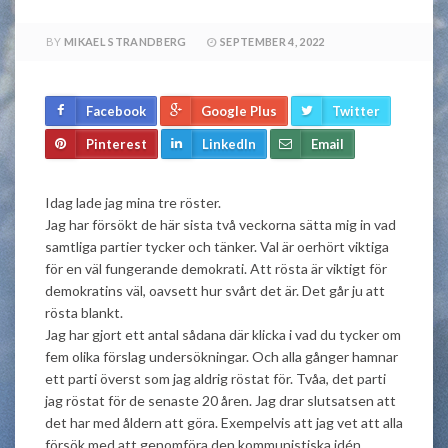
BY
MIKAEL STRANDBERG
SEPTEMBER 4, 2022
Facebook
Google Plus
Twitter
Pinterest
LinkedIn
Email
Idag lade jag mina tre röster.
Jag har försökt de här sista två veckorna sätta mig in vad
samtliga partier tycker och tänker. Val är oerhört viktiga
för en väl fungerande demokrati. Att rösta är viktigt för
demokratins väl, oavsett hur svårt det är. Det går ju att
rösta blankt.
Jag har gjort ett antal sådana där klicka i vad du tycker om
fem olika förslag undersökningar. Och alla gånger hamnar
ett parti överst som jag aldrig röstat för. Tvåa, det parti
jag röstat för de senaste 20 åren. Jag drar slutsatsen att
det har med åldern att göra. Exempelvis att jag vet att alla
försök med att genomföra den kommunistiska idén