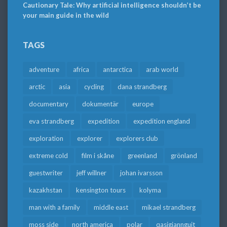
Cautionary Tale: Why artificial intelligence shouldn’t be
your main guide in the wild
TAGS
adventure
africa
antarctica
arab world
arctic
asia
cycling
dana strandberg
documentary
dokumentär
europe
eva strandberg
expedition
expedition england
exploration
explorer
explorers club
extreme cold
film i skåne
greenland
grönland
guestwriter
jeff willner
johan ivarsson
kazakhstan
kensington tours
kolyma
man with a family
middle east
mikael strandberg
moss side
north america
polar
qasigiannguit