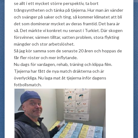
se allt i ett mycket större perspektiv, ta bort
trångsyntheten och tänka på tjejerna. Hur man än vänder
och svänger på saker och ting, så kommer klimatet att bli
det som dominerar mycket av deras framtid. Det bara är
så. Det märkte vi konkret nu senast i Turkiet. Där skogen
försvinner, värmen tilltar, vatten problem, stora flykting
mängder och stor arbetslöshet.
Så jag kör samma som de senaste 20 åren och hoppas de
får fler röster och mer inflytande.
Nu dags för vardagen, rehab, träning och klippa film.
Tjejerna har fått de nya match dräkterna och är
överlyckliga. Nu laga mat åt tjejerna inför dagens
fotbollsmatch.