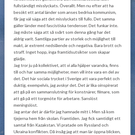
fullständigt misslyckats. Överallt. Men nu efter att ha
besökt ett antal länder som anses bedriva kommunism,
får jag väl säga att det misslyckats till fullo. Det samma
gäller länder med fascistiska tendenser. Det funkar inte.
Jag måste säga att så svårt som denna gång har det
aldrig varit. Samtliga partier av storlek och möjlighet till
makt, är extremt nedslående och negativa. Bara brott och
straff. Inget hopp, inga framtidsutsikter som skapar
glädje.
Jag tror ju på kollektivet, att vi alla hjälper varandra, finns
till och har samma möjligheter, men vill inte vara en del av
det. Det här sociala trycket i Sverige att vara perfekt och
duktig, exempelvis, jag avskyr det. Det är lika oinspirerat
att gå på en sammanslutning för konstnärer, filmare, som
att gå på ett torgmöte för arbetare. Sanslöst
meningslöst.
Jag antar det är därför jag hamnade mitt i. Men så kom
tjejerna hem från skolan. Framtiden. Jag fick samtidigt ett
samtal från Kazakstan. Vi pratade om Ryssland och
Ukraina konflikten. Då insåg jag att man lär öppna blicken,