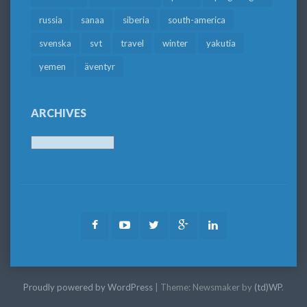
russia
sanaa
siberia
south-america
svenska
svt
travel
winter
yakutia
yemen
äventyr
ARCHIVES
Archives
Facebook
Youtube
Twitter
Google
LinkedIn
Plus
Proudly powered by WordPress
|
Theme: Newsmaker by
(td)WP
.