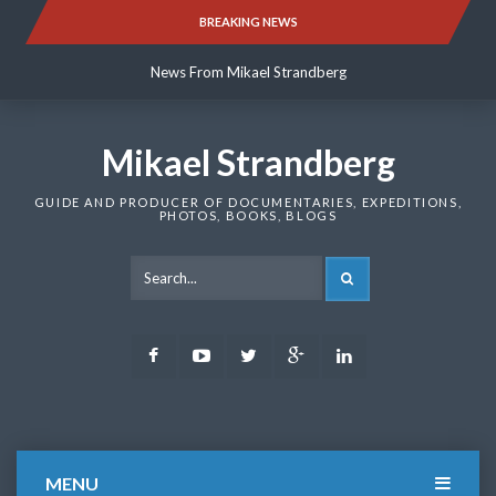
Skip
BREAKING NEWS
News From Mikael Strandberg
to
content
News From Mikael Strandberg
News From Mikael Strandberg
Mikael Strandberg
GUIDE AND PRODUCER OF DOCUMENTARIES, EXPEDITIONS,
PHOTOS, BOOKS, BLOGS
SEARCH
Facebook
Youtube
Twitter
Google
LinkedIn
Plus
MENU