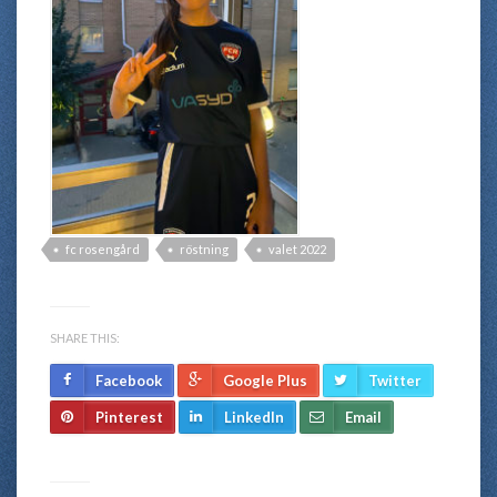
fc rosengård
röstning
valet 2022
SHARE THIS:
Facebook
Google Plus
Twitter
Pinterest
LinkedIn
Email