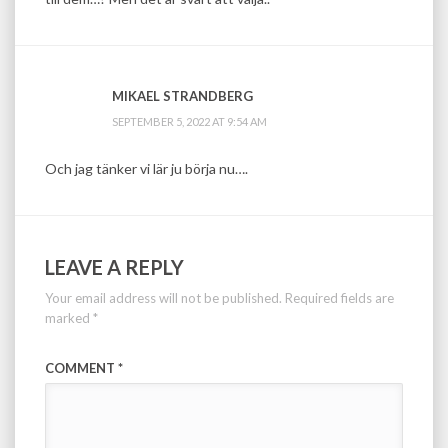
MIKAEL STRANDBERG
SEPTEMBER 5, 2022 AT 9:54 AM
Och jag tänker vi lär ju börja nu….
LEAVE A REPLY
Your email address will not be published.
Required fields are
marked
*
COMMENT
*