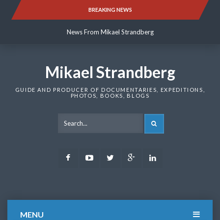
Skip
BREAKING NEWS
News From Mikael Strandberg
to
content
News From Mikael Strandberg
News From Mikael Strandberg
Mikael Strandberg
GUIDE AND PRODUCER OF DOCUMENTARIES, EXPEDITIONS,
PHOTOS, BOOKS, BLOGS
SEARCH
Facebook
Youtube
Twitter
Google
LinkedIn
Plus
MENU