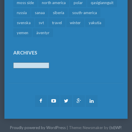
moss side
north america
polar
qasigiannguit
russia
sanaa
siberia
south-america
svenska
svt
travel
winter
yakutia
yemen
äventyr
ARCHIVES
Archives
Facebook
Youtube
Twitter
Google
LinkedIn
Plus
Proudly powered by WordPress
|
Theme: Newsmaker by
(td)WP
.