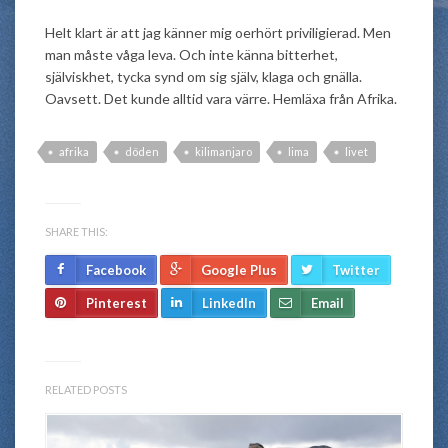
Helt klart är att jag känner mig oerhört priviligierad. Men
man måste våga leva. Och inte känna bitterhet,
själviskhet, tycka synd om sig själv, klaga och gnälla.
Oavsett. Det kunde alltid vara värre. Hemläxa från Afrika.
afrika
döden
kilimanjaro
lima
livet
SHARE THIS:
Facebook
Google Plus
Twitter
Pinterest
LinkedIn
Email
RELATED POSTS