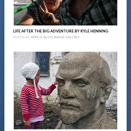
LIFE AFTER THE BIG ADVENTURE BY KYLE HENNING
POSTED IN:
AFRICA
,
BLOG
,
IMAGE GALLERY