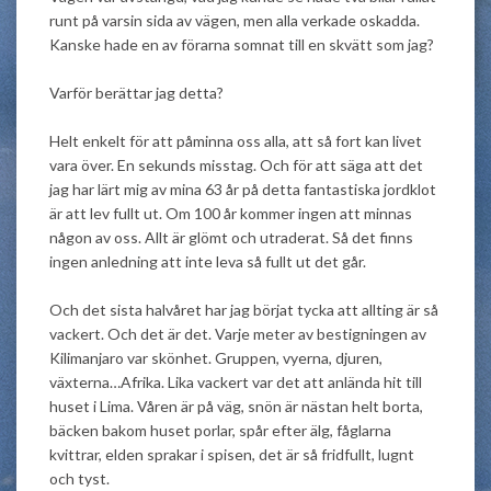
runt på varsin sida av vägen, men alla verkade oskadda.
Kanske hade en av förarna somnat till en skvätt som jag?
Varför berättar jag detta?
Helt enkelt för att påminna oss alla, att så fort kan livet
vara över. En sekunds misstag. Och för att säga att det
jag har lärt mig av mina 63 år på detta fantastiska jordklot
är att lev fullt ut. Om 100 år kommer ingen att minnas
någon av oss. Allt är glömt och utraderat. Så det finns
ingen anledning att inte leva så fullt ut det går.
Och det sista halvåret har jag börjat tycka att allting är så
vackert. Och det är det. Varje meter av bestigningen av
Kilimanjaro var skönhet. Gruppen, vyerna, djuren,
växterna…Afrika. Lika vackert var det att anlända hit till
huset i Lima. Våren är på väg, snön är nästan helt borta,
bäcken bakom huset porlar, spår efter älg, fåglarna
kvittrar, elden sprakar i spisen, det är så fridfullt, lugnt
och tyst.