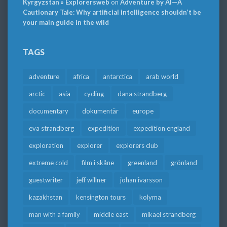
Kyrgyzstan » Explorersweb
on
Adventure by AI—A
Cautionary Tale: Why artificial intelligence shouldn’t be
your main guide in the wild
TAGS
adventure
africa
antarctica
arab world
arctic
asia
cycling
dana strandberg
documentary
dokumentär
europe
eva strandberg
expedition
expedition england
exploration
explorer
explorers club
extreme cold
film i skåne
greenland
grönland
guestwriter
jeff willner
johan ivarsson
kazakhstan
kensington tours
kolyma
man with a family
middle east
mikael strandberg