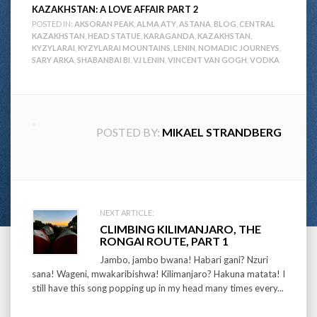
KAZAKHSTAN: A LOVE AFFAIR PART 2
POSTED IN:
AKSORAN PEAK
,
ALMA ATY
,
ASTANA
,
BLOG
,
CENTRAL
KAZAKHSTAN
,
HEAD STATUE
,
KARAGANDA
,
KAZAKHSTAN
,
KYZYLARAI
,
KYZYLARAI MOUNTAINS
,
LENIN
,
NOMADIC JOURNEYS
,
SARY ARKA
,
SHABANBAI BI
,
V.I LENIN
,
VINCENT VAN GOGH
,
VODKA
POSTED BY:
MIKAEL STRANDBERG
Post
NEXT ARTICLE:
CLIMBING KILIMANJARO, THE
navigation
RONGAI ROUTE, PART 1
Jambo, jambo bwana! Habari gani? Nzuri
sana! Wageni, mwakaribishwa! Kilimanjaro? Hakuna matata! I
still have this song popping up in my head many times every...