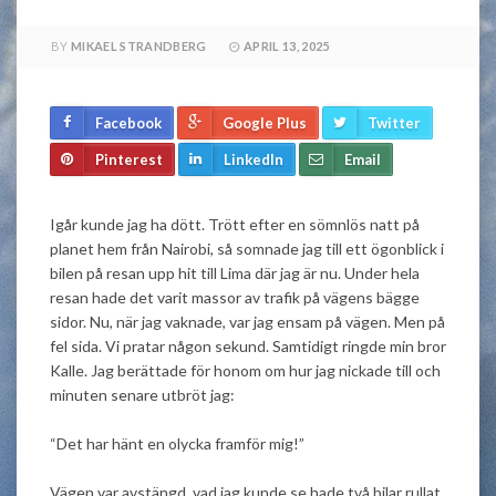
BY
MIKAEL STRANDBERG
APRIL 13, 2025
Facebook
Google Plus
Twitter
Pinterest
LinkedIn
Email
Igår kunde jag ha dött. Trött efter en sömnlös natt på
planet hem från Nairobi, så somnade jag till ett ögonblick i
bilen på resan upp hit till Lima där jag är nu. Under hela
resan hade det varit massor av trafik på vägens bägge
sidor. Nu, när jag vaknade, var jag ensam på vägen. Men på
fel sida. Vi pratar någon sekund. Samtidigt ringde min bror
Kalle. Jag berättade för honom om hur jag nickade till och
minuten senare utbröt jag:
“Det har hänt en olycka framför mig!”
Vägen var avstängd, vad jag kunde se hade två bilar rullat