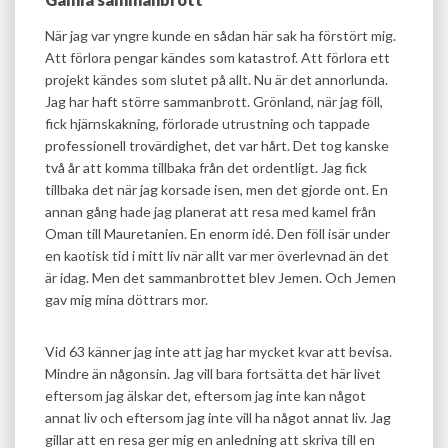
När jag var yngre kunde en sådan här sak ha förstört mig.
Att förlora pengar kändes som katastrof. Att förlora ett
projekt kändes som slutet på allt. Nu är det annorlunda.
Jag har haft större sammanbrott. Grönland, när jag föll,
fick hjärnskakning, förlorade utrustning och tappade
professionell trovärdighet, det var hårt. Det tog kanske
två år att komma tillbaka från det ordentligt. Jag fick
tillbaka det när jag korsade isen, men det gjorde ont. En
annan gång hade jag planerat att resa med kamel från
Oman till Mauretanien. En enorm idé. Den föll isär under
en kaotisk tid i mitt liv när allt var mer överlevnad än det
är idag. Men det sammanbrottet blev Jemen. Och Jemen
gav mig mina döttrars mor.
Vid 63 känner jag inte att jag har mycket kvar att bevisa.
Mindre än någonsin. Jag vill bara fortsätta det här livet
eftersom jag älskar det, eftersom jag inte kan något
annat liv och eftersom jag inte vill ha något annat liv. Jag
gillar att en resa ger mig en anledning att skriva till en