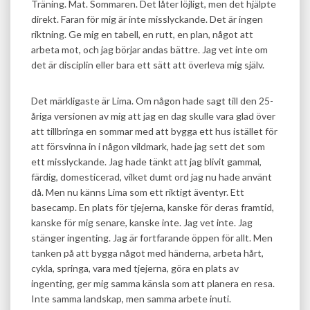
Träning. Mat. Sommaren. Det låter löjligt, men det hjälpte
direkt. Faran för mig är inte misslyckande. Det är ingen
riktning. Ge mig en tabell, en rutt, en plan, något att
arbeta mot, och jag börjar andas bättre. Jag vet inte om
det är disciplin eller bara ett sätt att överleva mig själv.
Det märkligaste är Lima. Om någon hade sagt till den 25-
åriga versionen av mig att jag en dag skulle vara glad över
att tillbringa en sommar med att bygga ett hus istället för
att försvinna in i någon vildmark, hade jag sett det som
ett misslyckande. Jag hade tänkt att jag blivit gammal,
färdig, domesticerad, vilket dumt ord jag nu hade använt
då. Men nu känns Lima som ett riktigt äventyr. Ett
basecamp. En plats för tjejerna, kanske för deras framtid,
kanske för mig senare, kanske inte. Jag vet inte. Jag
stänger ingenting. Jag är fortfarande öppen för allt. Men
tanken på att bygga något med händerna, arbeta hårt,
cykla, springa, vara med tjejerna, göra en plats av
ingenting, ger mig samma känsla som att planera en resa.
Inte samma landskap, men samma arbete inuti.