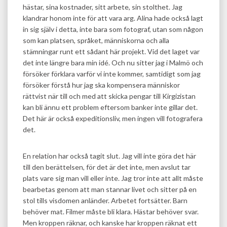
hästar, sina kostnader, sitt arbete, sin stolthet. Jag
klandrar honom inte för att vara arg. Alina hade också lagt
in sig själv i detta, inte bara som fotograf, utan som någon
som kan platsen, språket, människorna och alla
stämningar runt ett sådant här projekt. Vid det laget var
det inte längre bara min idé. Och nu sitter jag i Malmö och
försöker förklara varför vi inte kommer, samtidigt som jag
försöker förstå hur jag ska kompensera människor
rättvist när till och med att skicka pengar till Kirgizistan
kan bli ännu ett problem eftersom banker inte gillar det.
Det här är också expeditionsliv, men ingen vill fotografera
det.
En relation har också tagit slut. Jag vill inte göra det här
till den berättelsen, för det är det inte, men avslut tar
plats vare sig man vill eller inte. Jag tror inte att allt måste
bearbetas genom att man stannar livet och sitter på en
stol tills visdomen anländer. Arbetet fortsätter. Barn
behöver mat. Filmer måste bli klara. Hästar behöver svar.
Men kroppen räknar, och kanske har kroppen räknat ett