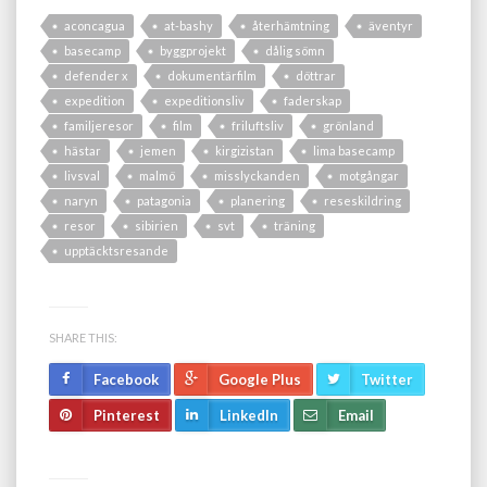
aconcagua
at-bashy
återhämtning
äventyr
basecamp
byggprojekt
dålig sömn
defender x
dokumentärfilm
döttrar
expedition
expeditionsliv
faderskap
familjeresor
film
friluftsliv
grönland
hästar
jemen
kirgizistan
lima basecamp
livsval
malmö
misslyckanden
motgångar
naryn
patagonia
planering
reseskildring
resor
sibirien
svt
träning
upptäcktsresande
SHARE THIS:
Facebook
Google Plus
Twitter
Pinterest
LinkedIn
Email