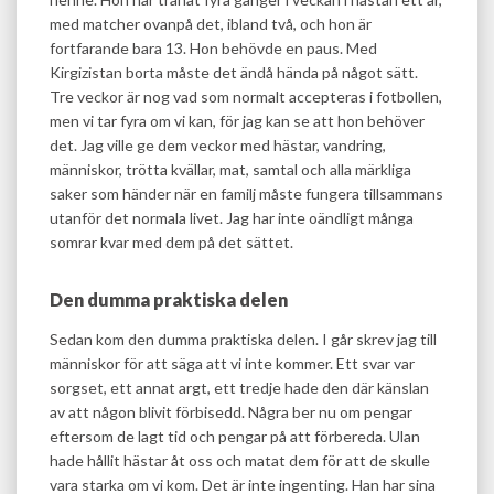
med matcher ovanpå det, ibland två, och hon är
fortfarande bara 13. Hon behövde en paus. Med
Kirgizistan borta måste det ändå hända på något sätt.
Tre veckor är nog vad som normalt accepteras i fotbollen,
men vi tar fyra om vi kan, för jag kan se att hon behöver
det. Jag ville ge dem veckor med hästar, vandring,
människor, trötta kvällar, mat, samtal och alla märkliga
saker som händer när en familj måste fungera tillsammans
utanför det normala livet. Jag har inte oändligt många
somrar kvar med dem på det sättet.
Den dumma praktiska delen
Sedan kom den dumma praktiska delen. I går skrev jag till
människor för att säga att vi inte kommer. Ett svar var
sorgset, ett annat argt, ett tredje hade den där känslan
av att någon blivit förbisedd. Några ber nu om pengar
eftersom de lagt tid och pengar på att förbereda. Ulan
hade hållit hästar åt oss och matat dem för att de skulle
vara starka om vi kom. Det är inte ingenting. Han har sina