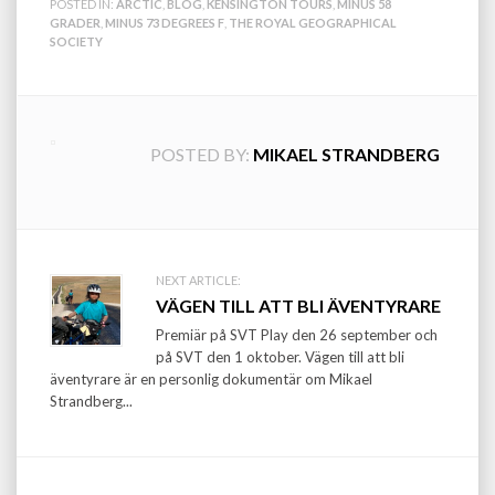
POSTED IN:
ARCTIC
,
BLOG
,
KENSINGTON TOURS
,
MINUS 58
GRADER
,
MINUS 73 DEGREES F
,
THE ROYAL GEOGRAPHICAL
SOCIETY
POSTED BY:
MIKAEL STRANDBERG
Post
NEXT ARTICLE:
VÄGEN TILL ATT BLI ÄVENTYRARE
navigation
Premiär på SVT Play den 26 september och
på SVT den 1 oktober. Vägen till att bli
äventyrare är en personlig dokumentär om Mikael
Strandberg...