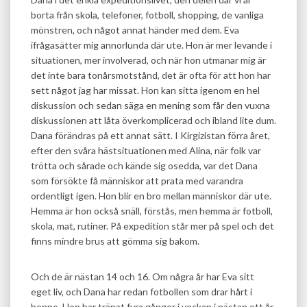
borta från skola, telefoner, fotboll, shopping, de vanliga
mönstren, och något annat händer med dem. Eva
ifrågasätter mig annorlunda där ute. Hon är mer levande i
situationen, mer involverad, och när hon utmanar mig är
det inte bara tonårsmotstånd, det är ofta för att hon har
sett något jag har missat. Hon kan sitta igenom en hel
diskussion och sedan säga en mening som får den vuxna
diskussionen att låta överkomplicerad och ibland lite dum.
Dana förändras på ett annat sätt. I Kirgizistan förra året,
efter den svåra hästsituationen med Alina, när folk var
trötta och sårade och kände sig osedda, var det Dana
som försökte få människor att prata med varandra
ordentligt igen. Hon blir en bro mellan människor där ute.
Hemma är hon också snäll, förstås, men hemma är fotboll,
skola, mat, rutiner. På expedition står mer på spel och det
finns mindre brus att gömma sig bakom.
Och de är nästan 14 och 16. Om några år har Eva sitt
eget liv, och Dana har redan fotbollen som drar hårt i
henne. Hon har tränat fyra gånger i veckan i nästan ett år,