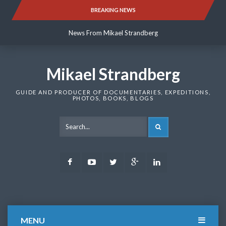
Skip
BREAKING NEWS
News From Mikael Strandberg
to
content
News From Mikael Strandberg
News From Mikael Strandberg
Mikael Strandberg
GUIDE AND PRODUCER OF DOCUMENTARIES, EXPEDITIONS,
PHOTOS, BOOKS, BLOGS
SEARCH
Facebook
Youtube
Twitter
Google
LinkedIn
Plus
MENU