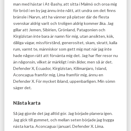
man med hästar i At-Bashy, att sitta i Malmö och oroa mig
för bröd i en by jag ännu inte nått, att undra om det finns
bränsle i Naryn, att ha vänner på platser där de flesta
svenskar aldrig varit och troligen aldrig kommer åka. Jag
gillar att Jemen, Sibirien, Grönland, Patagonien och
Kirgizistan inte bara är namn för mig, utan ansikten, kök,
dåliga vägar, missförstånd, generositet, skam, skratt, kalla
rum, varmt te, människor som gett mig mat när jag inte
hade någon rätt att förvänta mig det. Jag har fler resor nu
än någonsin, vilket är märkligt i min ålder, men så är det.
Defender X, Ecuador, Kirgizistan, Kilimanjaro, Island,
Aconcagua framför mig, Lima framför mig, ännu en
Defender X. För mycket ibland, uppenbarligen. Min sömn
säger det.
Nästa karta
Så jag gjorde det jag alltid gör. Jag började planera igen.
Jag gick till gymmet, och mellan seten började jag bygga
nästa karta. Aconcagua i januari. Defender X. Lima.