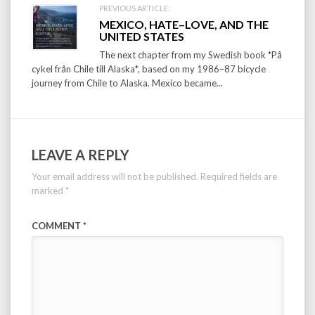
PREVIOUS ARTICLE:
MEXICO, HATE–LOVE, AND THE
UNITED STATES
The next chapter from my Swedish book *På
cykel från Chile till Alaska*, based on my 1986–87 bicycle
journey from Chile to Alaska. Mexico became...
LEAVE A REPLY
Your email address will not be published.
Required fields are
marked
*
COMMENT
*