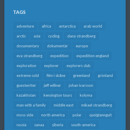
TAGS
adventure
africa
antarctica
arab world
arctic
asia
cycling
dana strandberg
documentary
dokumentär
europe
eva strandberg
expedition
expedition england
exploration
explorer
explorers club
extreme cold
film i skåne
greenland
grönland
guestwriter
jeff willner
johan ivarsson
kazakhstan
kensington tours
kolyma
man with a family
middle east
mikael strandberg
moss side
north america
polar
qasigiannguit
russia
sanaa
siberia
south-america