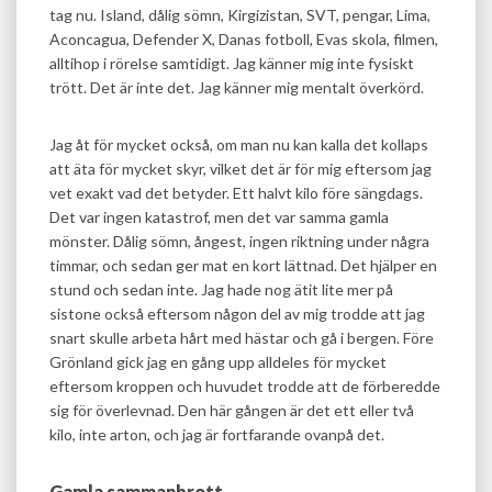
tag nu. Island, dålig sömn, Kirgizistan, SVT, pengar, Lima,
Aconcagua, Defender X, Danas fotboll, Evas skola, filmen,
alltihop i rörelse samtidigt. Jag känner mig inte fysiskt
trött. Det är inte det. Jag känner mig mentalt överkörd.
Jag åt för mycket också, om man nu kan kalla det kollaps
att äta för mycket skyr, vilket det är för mig eftersom jag
vet exakt vad det betyder. Ett halvt kilo före sängdags.
Det var ingen katastrof, men det var samma gamla
mönster. Dålig sömn, ångest, ingen riktning under några
timmar, och sedan ger mat en kort lättnad. Det hjälper en
stund och sedan inte. Jag hade nog ätit lite mer på
sistone också eftersom någon del av mig trodde att jag
snart skulle arbeta hårt med hästar och gå i bergen. Före
Grönland gick jag en gång upp alldeles för mycket
eftersom kroppen och huvudet trodde att de förberedde
sig för överlevnad. Den här gången är det ett eller två
kilo, inte arton, och jag är fortfarande ovanpå det.
Gamla sammanbrott