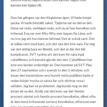
kanske kan hjälpa till.
Den här gången var det Kirgizistan igen. Vi hade börjat
packa. Vi hade beställt saker. Tjejerna var en del av det.
Dana var redo, verkligen redo, och nu är hon besviken och
irriterad. Eva var mer fifty-fifty, mer öppen för Lima, och
nu tror jag att hon känner lättnad. Det är också sant. Det
är sällan rent med barn, och det ska det inte vara. För mig
var det aldrig bara en filmidé, och det är där det blir
komplicerat. SVT tyckte att det kom för nära inpå
cykelfilmen, och kanske gjorde det det. Cykelfilmen har
inte ens landat ordentligt än. Den kommer på SVT Play
den 27 september och i svensk tv den 1 oktober, och
innan den berättelsen ens hunnit möta publiken hade vi
redan börjat trycka ut nästa far-och-döttrar-resa i
världen. Jag kan se problemet. Jag kunde nog se det
innan de sa det. Ändå, när det kom, var det femtio
procent väntat och femtio procent besvikelse, vilket ofta
är den mest irriterande sortens besvikelse, eftersom man
inte ens kan bli ordentligt chockad.