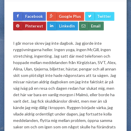
Facebook
Google Plus
Twitter
Pinterest
LinkedIn
Email
I går morse skrev jag inte dagbok. Jag gjorde inte
ryggövningarna heller. Ingen yoga, ingen McGill, ingen
stretching, ingenting. Jag satt där med telefonen och
hoppade mellan meddelanden från Kirgizistan, SVT, Alex,
Alina, Ulan, tjejerna, biljetter, hästar, pengar och all annan
skit som plötsligt inte hade någonstans att ta vägen. Jag
missar nästan aldrig dagboken om jag inte faktiskt är på
väg iväg på en resa och dagen redan har slukat mig, men
det här var bara en vanlig morgon i Malmö, eller borde ha
varit det. Jag fick skuldkänslor direkt, men mer än så
kände jag mig dålig i kroppen. Ryggen började värka, jag
vilade aldrig ordentligt under dagen, jag fortsatte kolla
meddelanden, flytta mig mellan problem, öppna samma
saker om och om igen som om något skulle ha förändrats