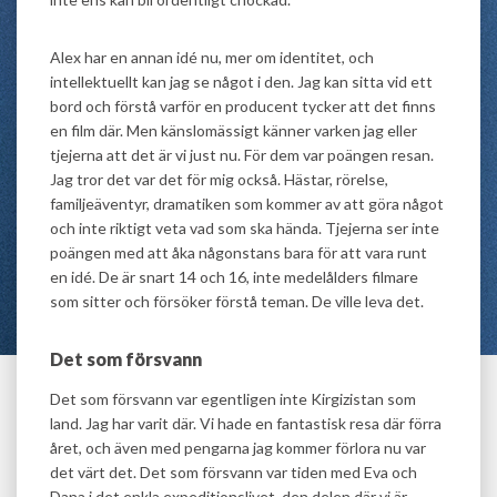
Alex har en annan idé nu, mer om identitet, och
intellektuellt kan jag se något i den. Jag kan sitta vid ett
bord och förstå varför en producent tycker att det finns
en film där. Men känslomässigt känner varken jag eller
tjejerna att det är vi just nu. För dem var poängen resan.
Jag tror det var det för mig också. Hästar, rörelse,
familjeäventyr, dramatiken som kommer av att göra något
och inte riktigt veta vad som ska hända. Tjejerna ser inte
poängen med att åka någonstans bara för att vara runt
en idé. De är snart 14 och 16, inte medelålders filmare
som sitter och försöker förstå teman. De ville leva det.
Det som försvann
Det som försvann var egentligen inte Kirgizistan som
land. Jag har varit där. Vi hade en fantastisk resa där förra
året, och även med pengarna jag kommer förlora nu var
det värt det. Det som försvann var tiden med Eva och
Dana i det enkla expeditionslivet, den delen där vi är