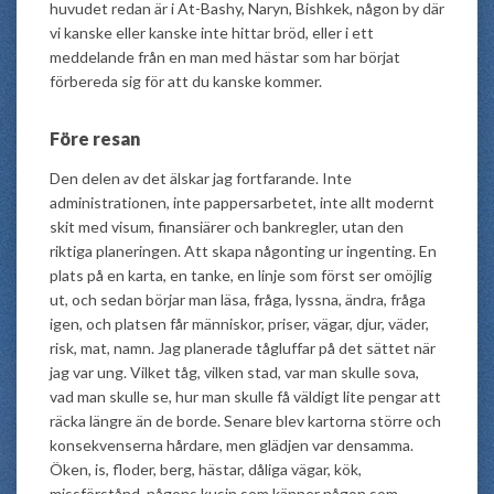
huvudet redan är i At-Bashy, Naryn, Bishkek, någon by där
vi kanske eller kanske inte hittar bröd, eller i ett
meddelande från en man med hästar som har börjat
förbereda sig för att du kanske kommer.
Före resan
Den delen av det älskar jag fortfarande. Inte
administrationen, inte pappersarbetet, inte allt modernt
skit med visum, finansiärer och bankregler, utan den
riktiga planeringen. Att skapa någonting ur ingenting. En
plats på en karta, en tanke, en linje som först ser omöjlig
ut, och sedan börjar man läsa, fråga, lyssna, ändra, fråga
igen, och platsen får människor, priser, vägar, djur, väder,
risk, mat, namn. Jag planerade tågluffar på det sättet när
jag var ung. Vilket tåg, vilken stad, var man skulle sova,
vad man skulle se, hur man skulle få väldigt lite pengar att
räcka längre än de borde. Senare blev kartorna större och
konsekvenserna hårdare, men glädjen var densamma.
Öken, is, floder, berg, hästar, dåliga vägar, kök,
missförstånd, någons kusin som känner någon som