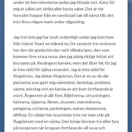
under de fem minuterna sedan jag tittade sist. Kaos för
mig är sällan att skrika eller kasta saker. Det är när
huvudet hoppar från en oavslutad sak till nästa tills det
inte finns någon mark under någonting.
Jag tror inte jag har sovit ordentligt sedan jag kom hem
från Island. Snart en månad nu. De senaste tre veckorna
har den där gamla känslan varit tillbaka igen, den som
kommer före stora resor, den jag aldrig riktigt hittat ett
bra namn på. Resångest kanske, men det låter fel, för jag
är inte rädd för själva resandet. Jag är inte rädd för
Kirgizistan. Jag älskar Kirgizistan. Det är en av de där
platserna som gett mig människor, landskap, problem,
värme, misstag och en känsla av att livet fortfarande är
stort. Ångesten är allt före. Biljetterna, utrustningen,
hästarna, tjejerna, filmen, visumen, människorna,
pengarna, rutterna, packningen, maten, kamerorna,
alltihop. En sådan här resa börjar inte när man står på
flygplatsen med en väska. Den börjar klockan tre eller fyra
på morgonen när kroppen fortfarande vill sova och