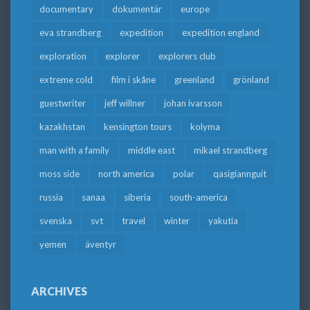
documentary
dokumentär
europe
eva strandberg
expedition
expedition england
exploration
explorer
explorers club
extreme cold
film i skåne
greenland
grönland
guestwriter
jeff willner
johan ivarsson
kazakhstan
kensington tours
kolyma
man with a family
middle east
mikael strandberg
moss side
north america
polar
qasigiannguit
russia
sanaa
siberia
south-america
svenska
svt
travel
winter
yakutia
yemen
äventyr
ARCHIVES