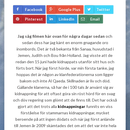
Facebook
Google Plus
Twitter
Pinterest
LinkedIn
Email
Jag såg filmen här ovan för några dagar sedan
och
sedan dess har jag känt en enorm gnagande oro
inombords. Det är två bekanta från Sanaa, huvudstad i
Jemen, Judith och Bou från Holland. Jag visste att de
redan den 15 juni hade kidnappats utanför sitt hus och
förts bort. När jag först hörde, var min första tanke, jag
hoppas det är någon av klanfederationerna som ligger
bakom och inte Al Qaeda. Skillnaden är liv och död.
Gällande klanerna, så har de i 100 tals år använt sig av
kidnappning för att oftast göra sin röst hörd för en svag
och döv regering som glömt att de finns till. Det har också
gjort att det trots alla
kidnappningar
funnits en viss
förståelse för stammarnas kidnappningar, mycket
beroende på att ingen dödats och när jag först anlände
till Jemen år 2009 skämtades det om att det var inte hela