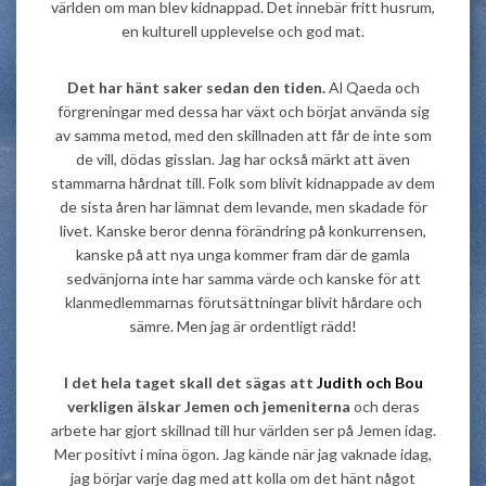
världen om man blev kidnappad. Det innebär fritt husrum,
en kulturell upplevelse och god mat.
Det har hänt saker sedan den tiden.
Al Qaeda och
förgreningar med dessa har växt och börjat använda sig
av samma metod, med den skillnaden att får de inte som
de vill, dödas gisslan. Jag har också märkt att även
stammarna hårdnat till. Folk som blivit kidnappade av dem
de sista åren har lämnat dem levande, men skadade för
livet. Kanske beror denna förändring på konkurrensen,
kanske på att nya unga kommer fram där de gamla
sedvänjorna inte har samma värde och kanske för att
klanmedlemmarnas förutsättningar blivit hårdare och
sämre. Men jag är ordentligt rädd!
I det hela taget skall det sägas att
Judith och Bou
verkligen älskar Jemen och jemeniterna
och deras
arbete har gjort skillnad till hur världen ser på Jemen idag.
Mer positivt i mina ögon. Jag kände när jag vaknade idag,
jag börjar varje dag med att kolla om det hänt något