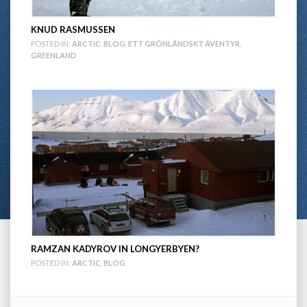
KNUD RASMUSSEN
POSTED IN:
ARCTIC
,
BLOG
,
ETT GRÖNLÄNDSKT ÄVENTYR
,
GREENLAND
RAMZAN KADYROV IN LONGYERBYEN?
POSTED IN:
ARCTIC
,
BLOG