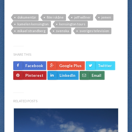
dokumentär
film i skåne
jeff willner
jemen
kamelen kensington
kensington tours
mikael strandberg
svenska
sveriges television
SHARE THIS:
Facebook
Google Plus
Twitter
Pinterest
LinkedIn
Email
RELATED POSTS