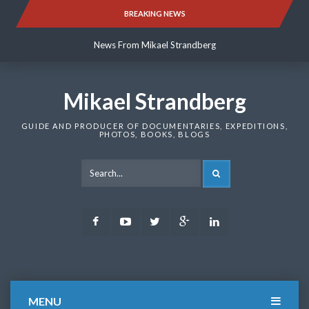
Skip
BREAKING NEWS
News From Mikael Strandberg
to
content
News From Mikael Strandberg
News From Mikael Strandberg
Mikael Strandberg
GUIDE AND PRODUCER OF DOCUMENTARIES, EXPEDITIONS,
PHOTOS, BOOKS, BLOGS
SEARCH
Facebook
Youtube
Twitter
Google
LinkedIn
Plus
MENU