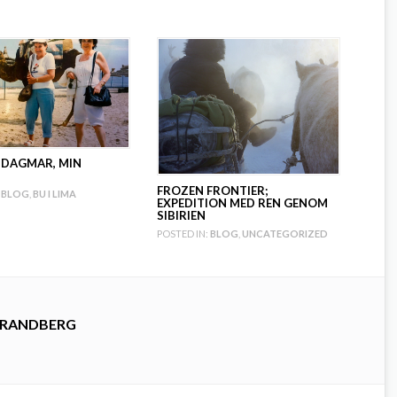
 DAGMAR, MIN
FROZEN FRONTIER;
BLOG
,
BU I LIMA
EXPEDITION MED REN GENOM
SIBIRIEN
POSTED IN:
BLOG
,
UNCATEGORIZED
TRANDBERG