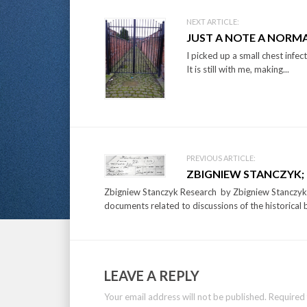
Post
NEXT ARTICLE:
JUST A NOTE A NORMA
navigation
I picked up a small chest infec
It is still with me, making...
PREVIOUS ARTICLE:
ZBIGNIEW STANCZYK
Zbigniew Stanczyk Research by Zbigniew Stanczyk 
documents related to discussions of the historical ba
LEAVE A REPLY
Your email address will not be published.
Required 