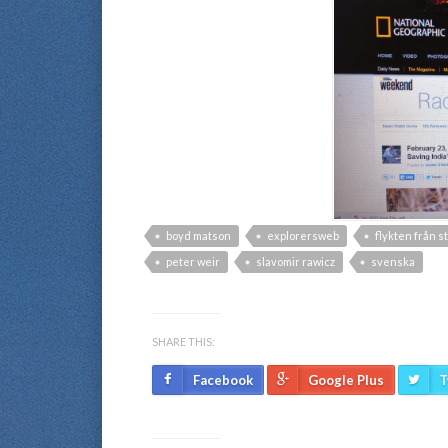
boyd matson
explorersweb
flykten från s
peter weir
slavomir rawicz
svenska
SHARE THIS:
Facebook
Google Plus
T