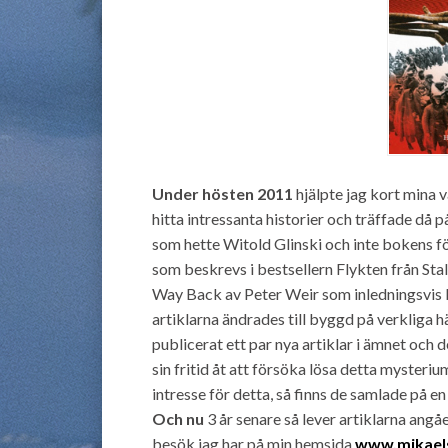
Under hösten 2011
hjälpte jag kort mina
hitta intressanta historier och träffade då p
som hette Witold Glinski och inte bokens f
som beskrevs i bestsellern Flykten från Stal
Way Back av Peter Weir som inledningsvis 
artiklarna ändrades till byggd på verkliga hä
publicerat ett par nya artiklar i ämnet och 
sin fritid åt att försöka lösa detta mysteriu
intresse för detta, så finns de samlade på en
Och nu
3 år senare så lever artiklarna angå
besök jag har på min hemsida
www.mikael