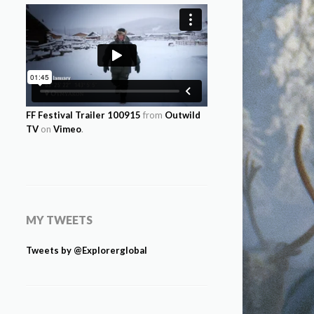
FF Festival Trailer 100915
from
Outwild
TV
on
Vimeo
.
MY TWEETS
Tweets by @Explorerglobal