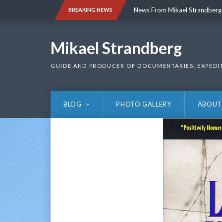
Skip
News From Mikael Strandberg
BREAKING NEWS
to
content
News From Mikael Strandberg
Mikael Strandberg
GUIDE AND PRODUCER OF DOCUMENTARIES, EXPEDI
BLOG
PHOTO GALLERY
ABOUT