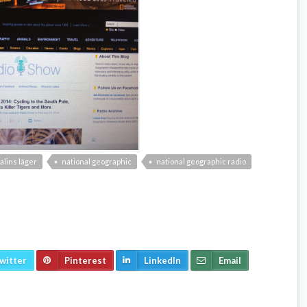
talins läger
national geographic
national geographic radio
witter
Pinterest
LinkedIn
Email