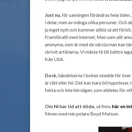
Just nu
, för sanningen förändras hela tiden,
i delar, men av många olika personer. Och de
ju inget nytt och kommer alltid så att förbl
Framförallt med Internet. Men som allt annat
anonyma, som är med de värsta man kan tänk
skrivit artiklarna. Vi måste få till bättre l
från USA.
Dock,
händelserna i boken skedde för över 
är rätt eller fel. Det kan bara bli hypotese
fakta och inte hörsägen, som alldeles för ofta
Om Ni har tid att döda,
så finns
här en i
filmen med min polare Boyd Matson.