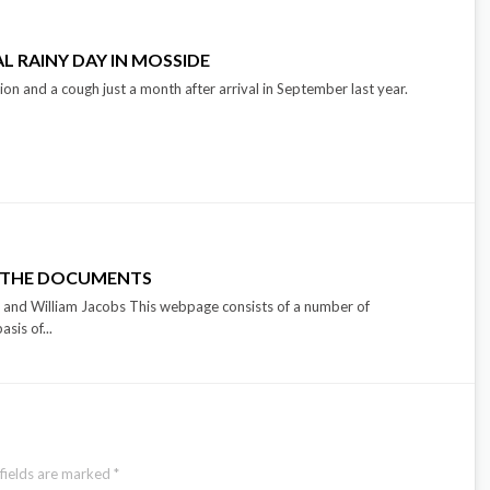
L RAINY DAY IN MOSSIDE
tion and a cough just a month after arrival in September last year.
; THE DOCUMENTS
and William Jacobs This webpage consists of a number of
sis of...
fields are marked
*