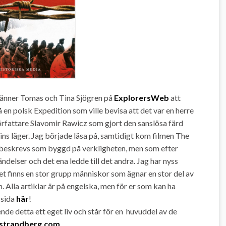
 vänner Tomas och Tina Sjögren på
ExplorersWeb
att
å en polsk Expedition som ville bevisa att det var en herre
örfattare Slavomir Rawicz som gjort den sanslösa färd
ins läger. Jag började läsa på, samtidigt kom filmen The
beskrevs som byggd på verkligheten, men som efter
ndelser och det ena ledde till det andra. Jag har nyss
det finns en stor grupp människor som ägnar en stor del av
m. Alla artiklar är på engelska, men för er som kan ha
 sida
här
!
ende detta ett eget liv och står för en huvuddel av de
strandberg.com
.