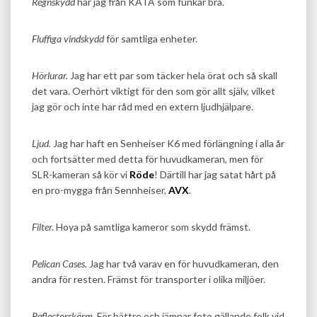
Regnskydd
har jag från KATA som funkar bra.
Fluffiga vindskydd
för samtliga enheter.
Hörlurar.
Jag har ett par som täcker hela örat och så skall
det vara. Oerhört viktigt för den som gör allt själv, vilket
jag gör och inte har råd med en extern ljudhjälpare.
Ljud.
Jag har haft en Senheiser K6 med förlängning i alla år
och fortsätter med detta för huvudkameran, men för
SLR-kameran så kör vi
Röde
! Därtill har jag satat hårt på
en pro-mygga från Sennheiser,
AVX
.
Filter.
Hoya på samtliga kameror som skydd främst.
Pelican Cases.
Jag har två varav en för huvudkameran, den
andra för resten. Främst för transporter i olika miljöer.
Reflectorskärm.
För bättre och jämnar foto gällande folk vid