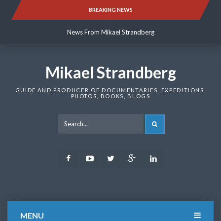
Skip
BREAKING NEWS
News From Mikael Strandberg
to
content
News From Mikael Strandberg
News From Mikael Strandberg
Mikael Strandberg
GUIDE AND PRODUCER OF DOCUMENTARIES, EXPEDITIONS,
PHOTOS, BOOKS, BLOGS
SEARCH
Facebook
Youtube
Twitter
Google
LinkedIn
Plus
MENU