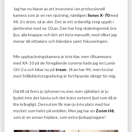
Jag har nu klarat av att investera i en professionell
kamera som är en ren njutning, nämligen
Sonys X-70
med
4K. En dröm, så är det. Det är ett ordentlig steg uppåt i
jämförelse med xa-10:an. Den har hög skakningsnivå, bra
ljus, alla knappar och lätt att köra manuellt, med vilket jag
menar då vitbalans och bländare samt fokuseringen.
Min uppbackningskamera är inte klar, men tillsammans
med XA-10 på de föregående turerna hade jag en Lumix
GH-2:a och kikar nu på
trean
. (4:an har 4K, men kostar
mer) Stillbildsfotografering är fortfarande viktigt för mig.
Därtill så finns ju Iphonen nu mer, men självklart är ju
ljudet inte det bästa och det krävs externt ljud som då är
lite krångligt. Dessutom får man ju inte plats med hur
mycket som helst på mobilen. Men jag har en
Zoom H6
,
som är en annan höjdare, som extra ljudupptagare!