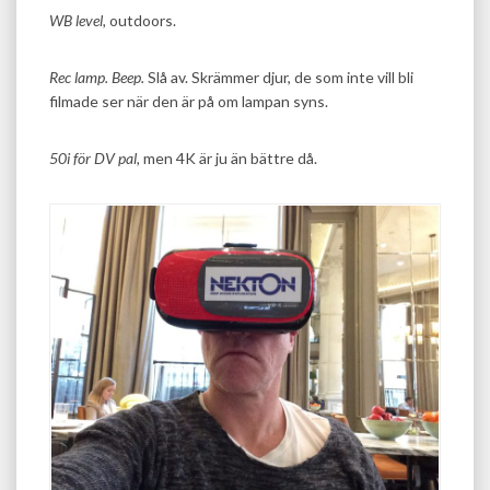
WB level,
outdoors.
Rec lamp.
Beep.
Slå av. Skrämmer djur, de som inte vill bli
filmade ser när den är på om lampan syns.
50i för DV pal,
men 4K är ju än bättre då.