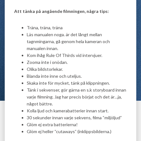
Att tänka på angående filmningen, några tips:
Träna, träna, träna
Läs manualen noga. är det långt mellan
tagnmingarna, gå genom hela kameran och
manualen innan.
Kom ihåg Rule Of Thirds vid intervjuer.
Zooma inte i onödan.
Olika bildstorlekar.
Blanda inte inne och uteljus.
Skaka inte för mycket, tänk på klippningen.
Tänk i sekvenser, gör gärna en s.k storyboard innan
varje filmning. Jag har precis börjat och det är…ja,
något bättre.
Kolla ljud och kamerabatterier innan start.
30 sekunder innan varje sekvens, filma “miljöljud”
Glöm ej extra batterierna!
Glöm ej heller “cutaways” (inklippsbilderna.)