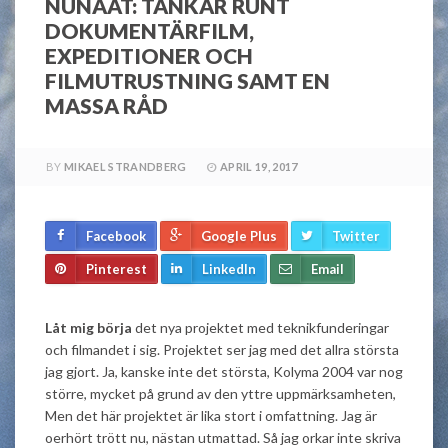
NUNAAT: TANKAR RUNT
DOKUMENTÄRFILM,
EXPEDITIONER OCH
FILMUTRUSTNING SAMT EN
MASSA RÅD
BY
MIKAEL STRANDBERG
APRIL 19, 2017
Facebook
Google Plus
Twitter
Pinterest
LinkedIn
Email
Låt mig börja
det nya projektet med teknikfunderingar
och filmandet i sig. Projektet ser jag med det allra största
jag gjort. Ja, kanske inte det största, Kolyma 2004 var nog
större, mycket på grund av den yttre uppmärksamheten,
Men det här projektet är lika stort i omfattning. Jag är
oerhört trött nu, nästan utmattad. Så jag orkar inte skriva