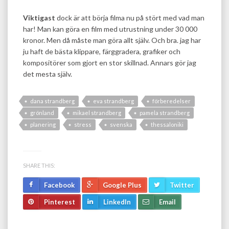
Viktigast
dock är att börja filma nu på stört med vad man
har! Man kan göra en film med utrustning under 30 000
kronor. Men då måste man göra allt själv. Och bra. jag har
ju haft de bästa klippare, färggradera, grafiker och
kompositörer som gjort en stor skillnad. Annars gör jag
det mesta själv.
dana strandberg
eva strandberg
förberedelser
grönland
mikael strandberg
pamela strandberg
planering
stress
svenska
thessaloniki
SHARE THIS:
Facebook
Google Plus
Twitter
Pinterest
LinkedIn
Email