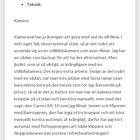
Teknik:
Kamera:
Kameraval har ju återigen att göra med vad du vill filma. I
mitt eget fall, observational style, så är det svårt att
använda sig av en stillbildskamera som även filmar. Jag har
en sådan som backup för att ha det alternativet. Men
ljudet, som är så viktigt, är krångligare med en
stillbilskamera. Det krävs extra arbete. Sedan är det svårt
med en sådan, när man inte jobbar med fasta ramar utan
bara måste köra på det mesta som rör sig. Beroende på
priset, så så är det ju bättre om man har en kamera med
knappar på utsidan och kan köra manuellt, men med det
sagt, den Canon XA-10 som jag filmat Jemen och Mannen
med Barnvagnen, den har inga yttre knappar och att köra
manuellt kontra automat, är krångligt, därför har jag kört
automat med förhoppningen att både klippare och
färggraderaren kan justera i efterbearbetningen!