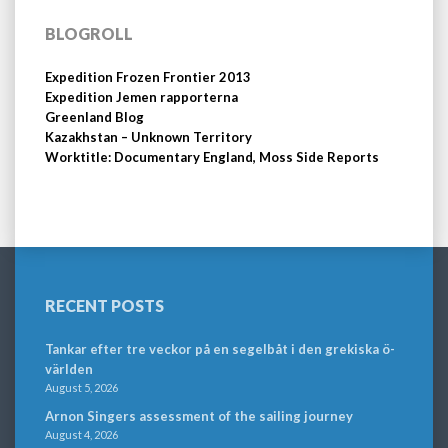
BLOGROLL
Expedition Frozen Frontier 2013
Expedition Jemen rapporterna
Greenland Blog
Kazakhstan – Unknown Territory
Worktitle: Documentary England, Moss Side Reports
RECENT POSTS
Tankar efter tre veckor på en segelbåt i den grekiska ö-
världen
August 5, 2026
Arnon Singers assessment of the sailing journey
August 4, 2026