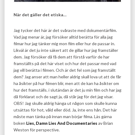
När det gäller det etiska…
Jag tycker det här är det svåraste med dokumentärfilm.
Vad jag menar är, jag försöker alltid berätta för alla jag
filmar hur jag tänker mig mon film eller hur de passar in.
Likväl är det ju inte säkert att de gillar hur jag framställer
dem. Jag försöker då få dem att förstå varför de har
framställts på det här viset och hur det passar med vad
jag vill berätta i filmen. Och är det fel som jag framställt
dem? Jag anser att man heller aldrig skall lova ut att de får
ha åsikter på hur filmen blir, men att de kan ha åsikter om
hur det framställs. i slutändan är det ju min film och har jag
då förklarat och de sagt ja, då står jag för det jag visar.
OBS! Jag skulle aldrig hänga ut någon som skulle kunna
utsättas för hot, våld eller död. Ja, inte ens hån. Det här
måste man tänka på innan man börjar filma. Läs gärna
boken
Lies, Damn Lies And Documentaries
av Brian
Weston för perspective.