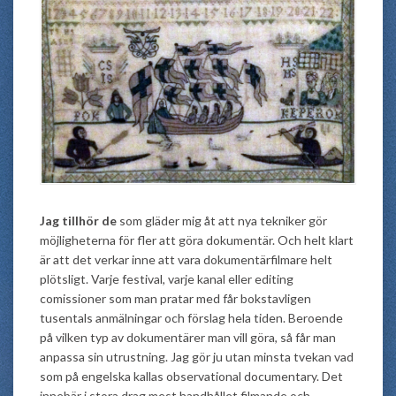
Jag tillhör de
som gläder mig åt att nya tekniker gör
möjligheterna för fler att göra dokumentär. Och helt klart
är att det verkar inne att vara dokumentärfilmare helt
plötsligt. Varje festival, varje kanal eller editing
comissioner som man pratar med får bokstavligen
tusentals anmälningar och förslag hela tiden. Beroende
på vilken typ av dokumentärer man vill göra, så får man
anpassa sin utrustning. Jag gör ju utan minsta tvekan vad
som på engelska kallas observational documentary. Det
innebär i stora drag mest handhållet filmande och