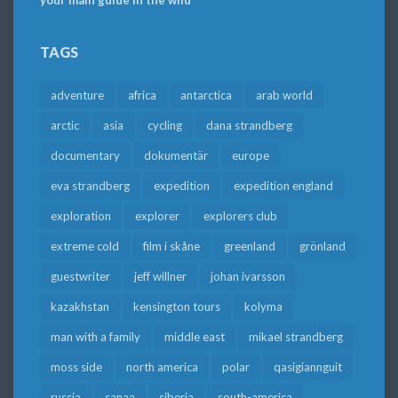
TAGS
adventure
africa
antarctica
arab world
arctic
asia
cycling
dana strandberg
documentary
dokumentär
europe
eva strandberg
expedition
expedition england
exploration
explorer
explorers club
extreme cold
film i skåne
greenland
grönland
guestwriter
jeff willner
johan ivarsson
kazakhstan
kensington tours
kolyma
man with a family
middle east
mikael strandberg
moss side
north america
polar
qasigiannguit
russia
sanaa
siberia
south-america