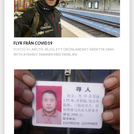
FLYR FRÅN COVID19
POSTED IN:
ARCTIC
,
BLOG
,
ETT GRÖNLÄNDSKT ÄVENTYR
,
MAN
WITH A FAMILY
,
MANNEN MED FAMILJEN