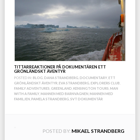
TITTARREAKTIONER PÅ DOKUMENTÄREN ETT
GRÖNLÄNDSKT ÄVENTYR
POSTED IN:
BLOG
,
DANA STRANDBERG
,
DOCUMENTARY
,
ETT
GRÖNLÄNDSKT ÄVENTYR
,
EVA STRANDBERG
,
EXPLORERS CLUB
,
FAMILY ADVENTURES
,
GREENLAND
,
KENSINGTON TOURS
,
MAN
WITH A FAMILY
,
MANNEN MED BARNVAGNEN
,
MANNEN MED
FAMILJEN
,
PAMELA STRANDBERG
,
SVT DOKUMENTÄR
POSTED BY:
MIKAEL STRANDBERG