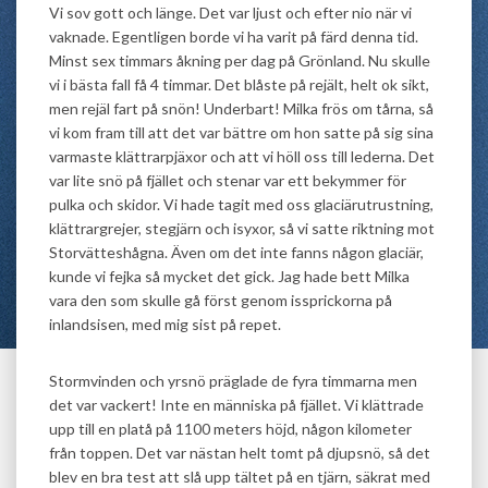
Vi sov gott och länge. Det var ljust och efter nio när vi
vaknade. Egentligen borde vi ha varit på färd denna tid.
Minst sex timmars åkning per dag på Grönland. Nu skulle
vi i bästa fall få 4 timmar. Det blåste på rejält, helt ok sikt,
men rejäl fart på snön! Underbart! Milka frös om tårna, så
vi kom fram till att det var bättre om hon satte på sig sina
varmaste klättrarpjäxor och att vi höll oss till lederna. Det
var lite snö på fjället och stenar var ett bekymmer för
pulka och skidor. Vi hade tagit med oss glaciärutrustning,
klättrargrejer, stegjärn och isyxor, så vi satte riktning mot
Storvätteshågna. Även om det inte fanns någon glaciär,
kunde vi fejka så mycket det gick. Jag hade bett Milka
vara den som skulle gå först genom issprickorna på
inlandsisen, med mig sist på repet.
Stormvinden och yrsnö präglade de fyra timmarna men
det var vackert! Inte en människa på fjället. Vi klättrade
upp till en platå på 1100 meters höjd, någon kilometer
från toppen. Det var nästan helt tomt på djupsnö, så det
blev en bra test att slå upp tältet på en tjärn, säkrat med