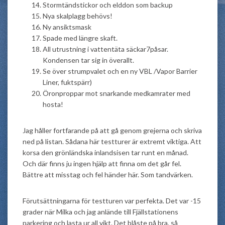
Stormtändstickor och elddon som backup
Nya skalplagg behövs!
Ny ansiktsmask
Spade med längre skaft.
All utrustning i vattentäta säckar7påsar.
Kondensen tar sig in överallt.
Se över strumpvalet och en ny VBL /Vapor Barrier
Liner, fuktspärr)
Öronproppar mot snarkande medkamrater med
hosta!
Jag håller fortfarande på att gå genom grejerna och skriva
ned på listan. Sådana här testturer är extremt viktiga. Att
korsa den grönländska inlandsisen tar runt en månad.
Och där finns ju ingen hjälp att finna om det går fel.
Bättre att misstag och fel händer här. Som tandvärken.
Förutsättningarna för testturen var perfekta. Det var -15
grader när Milka och jag anlände till Fjällstationens
parkering och lasta ur all vikt. Det blåste på bra, så