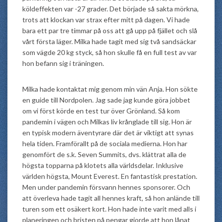
köldeffekten var -27 grader. Det började så sakta mörkna,
trots att klockan var strax efter mitt på dagen. Vi hade
bara ett par tre timmar på oss att gå upp på fjället och slå
vårt första läger. Milka hade tagit med sig två sandsäckar
som vägde 20 kg styck, så hon skulle få en full test av var
hon befann sig i träningen.
Milka hade kontaktat mig genom min vän Anja. Hon sökte
en guide till Nordpolen. Jag sade jag kunde göra jobbet
om vi först körde en test tur över Grönland. Så kom
pandemin i vägen och Milkas liv krånglade till sig. Hon är
en typisk modern äventyrare där det är viktigt att synas
hela tiden. Framförallt på de sociala medierna. Hon har
genomfört de s.k. Seven Summits, dvs. klättrat alla de
högsta topparna på klotets alla världsdelar. Inklusive
världen högsta, Mount Everest. En fantastisk prestation.
Men under pandemin försvann hennes sponsorer. Och
att överleva hade tagit all hennes kraft, så hon anlände till
turen som ett osäkert kort. Hon hade inte varit med alls i
planeringen och bristen på pengar gjorde att hon lånat