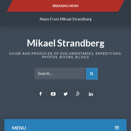
Skip
BREAKING NEWS
News From Mikael Strandberg
to
content
News From Mikael Strandberg
News From Mikael Strandberg
Mikael Strandberg
GUIDE AND PRODUCER OF DOCUMENTARIES, EXPEDITIONS,
PHOTOS, BOOKS, BLOGS
SEARCH
Facebook
Youtube
Twitter
Google
LinkedIn
Plus
MENU