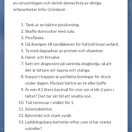
av utrustningen och skrivit denna lista av viktiga
erfarenheter inför Grönland:
Tänk ut en bättre pisslösning.
Skaffa dunsockor med sula.
Pissflaska
Gå återigen till tandläkaren för full koll innan avfärd.
Ta med dagspåsar av protein och vitaminer
Hand- och fotsalva
Sätt ett dragsnöre på varenda dragkedja, så att
det är lättare att öppna och stänga.
Soppor i koppen är perfekta lösningar för dryck
under dagen. Mycket bättre än te eller kaffe.
Är min 4.5 liters kastrull för stor om vi blir 2 pers i
tältet? Det tar sin tid att smälta snö.
Två termosar i stället för 1.
Sömntabletter.
Björntråd och stark synål.
Laddningsbara batterier efter som vi har starka
solceller?