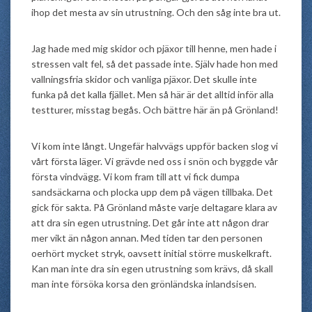
ihop det mesta av sin utrustning. Och den såg inte bra ut.
Jag hade med mig skidor och pjäxor till henne, men hade i
stressen valt fel, så det passade inte. Själv hade hon med
vallningsfria skidor och vanliga pjäxor. Det skulle inte
funka på det kalla fjället. Men så här är det alltid inför alla
testturer, misstag begås. Och bättre här än på Grönland!
Vi kom inte långt. Ungefär halvvägs uppför backen slog vi
vårt första läger. Vi grävde ned oss i snön och byggde vår
första vindvägg. Vi kom fram till att vi fick dumpa
sandsäckarna och plocka upp dem på vägen tillbaka. Det
gick för sakta. På Grönland måste varje deltagare klara av
att dra sin egen utrustning. Det går inte att någon drar
mer vikt än någon annan. Med tiden tar den personen
oerhört mycket stryk, oavsett initial större muskelkraft.
Kan man inte dra sin egen utrustning som krävs, då skall
man inte försöka korsa den grönländska inlandsisen.