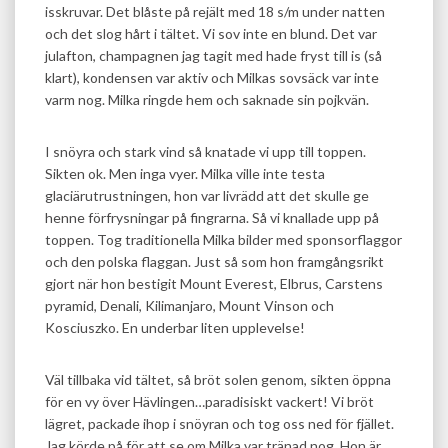
isskruvar. Det blåste på rejält med 18 s/m under natten
och det slog hårt i tältet. Vi sov inte en blund. Det var
julafton, champagnen jag tagit med hade fryst till is (så
klart), kondensen var aktiv och Milkas sovsäck var inte
varm nog. Milka ringde hem och saknade sin pojkvän.
I snöyra och stark vind så knatade vi upp till toppen.
Sikten ok. Men inga vyer. Milka ville inte testa
glaciärutrustningen, hon var livrädd att det skulle ge
henne förfrysningar på fingrarna. Så vi knallade upp på
toppen. Tog traditionella Milka bilder med sponsorflaggor
och den polska flaggan. Just så som hon framgångsrikt
gjort när hon bestigit Mount Everest, Elbrus, Carstens
pyramid, Denali, Kilimanjaro, Mount Vinson och
Kosciuszko. En underbar liten upplevelse!
Väl tillbaka vid tältet, så bröt solen genom, sikten öppna
för en vy över Hävlingen…paradisiskt vackert! Vi bröt
lägret, packade ihop i snöyran och tog oss ned för fjället.
Jag körde på för att se om Milka var tränad nog. Hon är