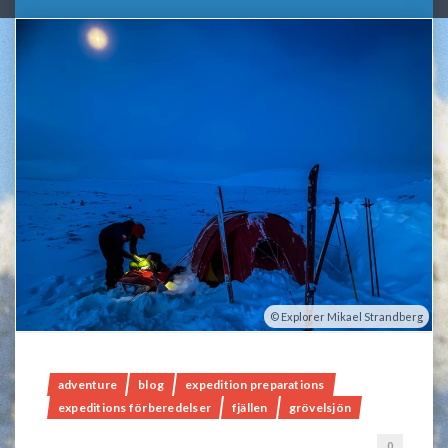
Explorer Mikael Strandberg
adventure
blog
expedition preparations
expeditions förberedelser
fjällen
grövelsjön
0