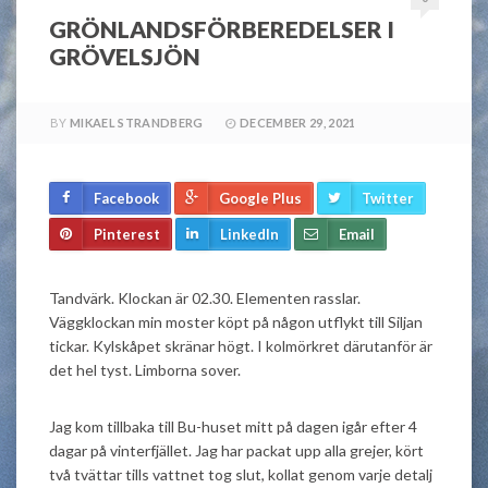
GRÖNLANDSFÖRBEREDELSER I
GRÖVELSJÖN
BY
MIKAEL STRANDBERG
DECEMBER 29, 2021
Facebook
Google Plus
Twitter
Pinterest
LinkedIn
Email
Tandvärk. Klockan är 02.30. Elementen rasslar.
Väggklockan min moster köpt på någon utflykt till Siljan
tickar. Kylskåpet skränar högt. I kolmörkret därutanför är
det hel tyst. Limborna sover.
Jag kom tillbaka till Bu-huset mitt på dagen igår efter 4
dagar på vinterfjället. Jag har packat upp alla grejer, kört
två tvättar tills vattnet tog slut, kollat genom varje detalj