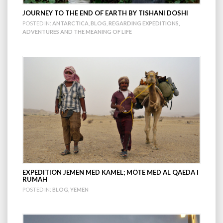
JOURNEY TO THE END OF EARTH BY TISHANI DOSHI
POSTED IN:
ANTARCTICA
,
BLOG
,
REGARDING EXPEDITIONS,
ADVENTURES AND THE MEANING OF LIFE
EXPEDITION JEMEN MED KAMEL; MÖTE MED AL QAEDA I
RUMAH
POSTED IN:
BLOG
,
YEMEN