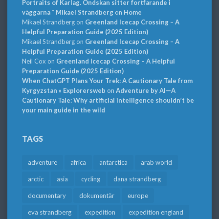
Portraits of Karlag. Ondskan sitter fortfarande i
väggarna * Mikael Strandberg
on
Home
Mikael Strandberg
on
Greenland Icecap Crossing – A
Helpful Preparation Guide (2025 Edition)
Mikael Strandberg
on
Greenland Icecap Crossing – A
Helpful Preparation Guide (2025 Edition)
Neil Cox
on
Greenland Icecap Crossing – A Helpful
Preparation Guide (2025 Edition)
When ChatGPT Plans Your Trek: A Cautionary Tale from
Kyrgyzstan » Explorersweb
on
Adventure by AI—A
Cautionary Tale: Why artificial intelligence shouldn’t be
your main guide in the wild
TAGS
adventure
africa
antarctica
arab world
arctic
asia
cycling
dana strandberg
documentary
dokumentär
europe
eva strandberg
expedition
expedition england