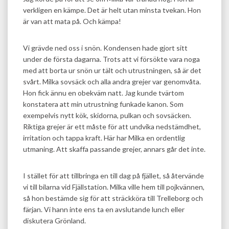
verkligen en kämpe. Det är helt utan minsta tvekan. Hon
är van att mata på. Och kämpa!
Vi grävde ned oss i snön. Kondensen hade gjort sitt
under de första dagarna. Trots att vi försökte vara noga
med att borta ur snön ur tält och utrustningen, så är det
svårt. Milka sovsäck och alla andra grejer var genomvåta.
Hon fick ännu en obekväm natt. Jag kunde tvärtom
konstatera att min utrustning funkade kanon. Som
exempelvis nytt kök, skidorna, pulkan och sovsäcken.
Riktiga grejer är ett måste för att undvika nedstämdhet,
irritation och tappa kraft. Här har Milka en ordentlig
utmaning. Att skaffa passande grejer, annars går det inte.
I stället för att tillbringa en till dag på fjället, så återvände
vi till bilarna vid Fjällstation. Milka ville hem till pojkvännen,
så hon bestämde sig för att sträckköra till Trelleborg och
färjan. Vi hann inte ens ta en avslutande lunch eller
diskutera Grönland.