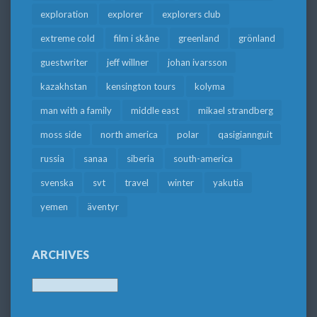
exploration
explorer
explorers club
extreme cold
film i skåne
greenland
grönland
guestwriter
jeff willner
johan ivarsson
kazakhstan
kensington tours
kolyma
man with a family
middle east
mikael strandberg
moss side
north america
polar
qasigiannguit
russia
sanaa
siberia
south-america
svenska
svt
travel
winter
yakutia
yemen
äventyr
ARCHIVES
Archives