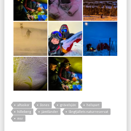
alfaskor
åsnes
grövelsjön
helsport
hilleberg
jämtländer
långfjällets naturreservat
msr