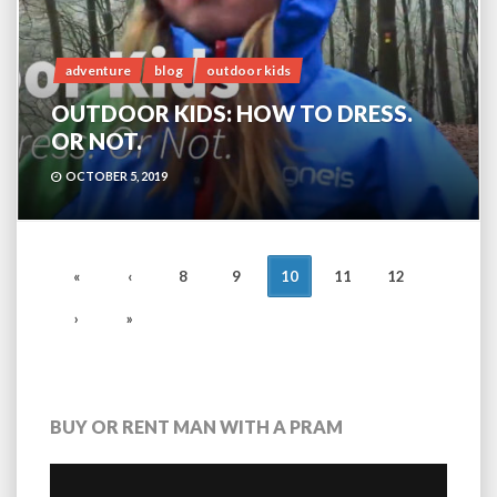
adventure
blog
outdoor kids
OUTDOOR KIDS: HOW TO DRESS.
OR NOT.
OCTOBER 5, 2019
POSTS
«
‹
8
9
10
11
12
NAVIGATION
›
»
BUY OR RENT MAN WITH A PRAM