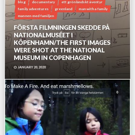
blog
documentary
ett grönländskt äventyr
family adventures
greenland
man with a family
mannen med familjen
FÖRSTA FILMNINGEN SKEDDE PÅ
NATIONALMUSÉET I
KÖPENHAMN/THE FIRST IMAGES
WERE SHOT AT THE NATIONAL
MUSEUM IN COPENHAGEN
JANUARY 20, 2020
0