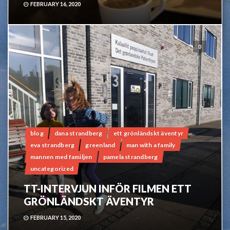
FEBRUARY 16, 2020
0
blog
dana strandberg
ett grönländskt äventyr
eva strandberg
greenland
man with a family
mannen med familjen
pamela strandberg
uncategorized
TT-INTERVJUN INFÖR FILMEN ETT
GRÖNLÄNDSKT ÄVENTYR
FEBRUARY 15, 2020