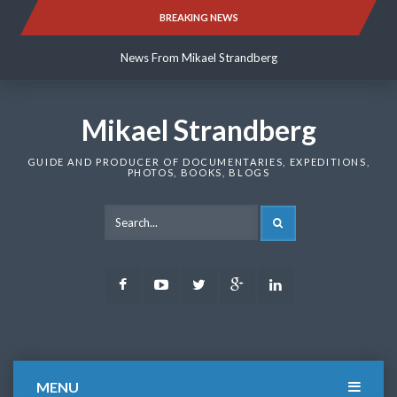
Skip
BREAKING NEWS
News From Mikael Strandberg
to
content
News From Mikael Strandberg
News From Mikael Strandberg
Mikael Strandberg
GUIDE AND PRODUCER OF DOCUMENTARIES, EXPEDITIONS,
PHOTOS, BOOKS, BLOGS
SEARCH
Facebook
Youtube
Twitter
Google
LinkedIn
Plus
MENU