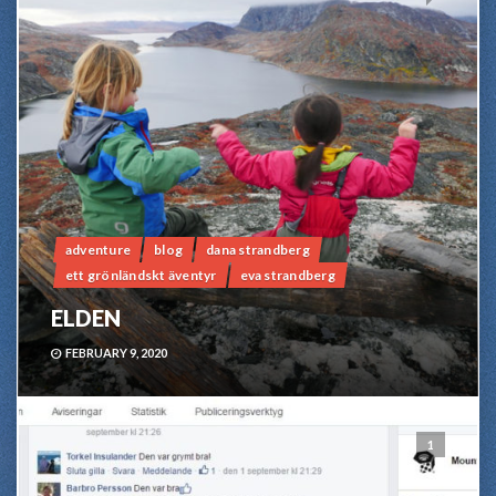
adventure
blog
dana strandberg
ett grönländskt äventyr
eva strandberg
ELDEN
FEBRUARY 9, 2020
1