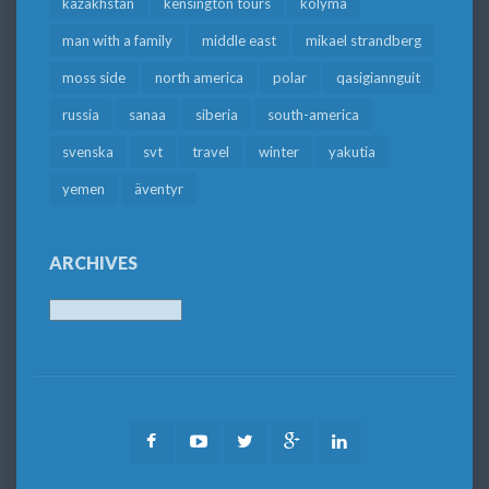
kazakhstan
kensington tours
kolyma
man with a family
middle east
mikael strandberg
moss side
north america
polar
qasigiannguit
russia
sanaa
siberia
south-america
svenska
svt
travel
winter
yakutia
yemen
äventyr
ARCHIVES
Archives
Facebook
Youtube
Twitter
Google
LinkedIn
Plus