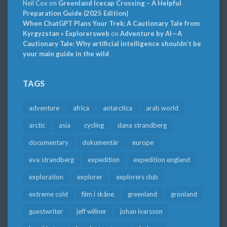
Neil Cox
on
Greenland Icecap Crossing – A Helpful
Preparation Guide (2025 Edition)
When ChatGPT Plans Your Trek: A Cautionary Tale from
Kyrgyzstan » Explorersweb
on
Adventure by AI—A
Cautionary Tale: Why artificial intelligence shouldn’t be
your main guide in the wild
TAGS
adventure
africa
antarctica
arab world
arctic
asia
cycling
dana strandberg
documentary
dokumentär
europe
eva strandberg
expedition
expedition england
exploration
explorer
explorers club
extreme cold
film i skåne
greenland
grönland
guestwriter
jeff willner
johan ivarsson