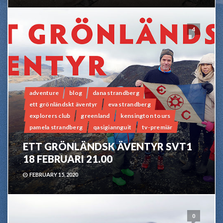
4
adventure
blog
dana strandberg
ett grönländskt äventyr
eva strandberg
explorers club
greenland
kensington tours
pamela strandberg
qasigiannguit
tv-premiär
ETT GRÖNLÄNDSK ÄVENTYR SVT1
18 FEBRUARI 21.00
FEBRUARY 15, 2020
0