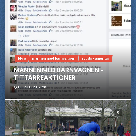
blog
mannen med barnvagnen
svt dokumentär
MANNEN MED BARNVAGNEN –
TITTARREAKTIONER
FEBRUARY 4, 2020
0