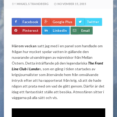
BY
MIKAEL STRANDBERG
NOVEMBER 15, 2015
Facebook
Google Plus
Twitter
Pinterest
LinkedIn
Email
Härom veckan
satt jag med i en panel som handlade om
frågan hur mycket spelar vatten in gällande den
nuvarande utvandringen av människor från Mellan
Östern. Detta inträffande på den legendariska
The Front
Line Club i Londo
n, som en gång i tiden startades av
krigsjournalister som återvände hem från omvälvande
intryck efter att ha rapporterat från krig, så att de hade
någon att prata med om vad de gått genom. Därför är det
idag ett fantastiskt ställe att besöka. Atmosfären sitter i
väggarna på alla sätt och vis.