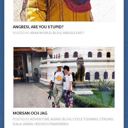
ANGRESI, ARE YOU STUPID?
POSTED IN:
ARAB WORLD
,
BLOG
,
MIDDLE EAST
MORSAN OCH JAG
POSTED IN:
ADVENTURE
,
AGING
,
BLOG
,
CYCLE TOURING
,
CYKLING
,
DALA-JÄRNA
,
HEDVIG STRANDBERG