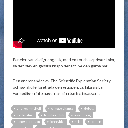
Panelen var väldigt engelsk, med en touch av privatskolor,
så det blev en ganska knäpp debatt. Se den gärna här:
Den anordnandes av The Scientific Exploration Society
och jag skulle företräda den gruppen. Ja, kika själva.
Förmodligen inte någon av mina bättre insatser….
andrew mitchell
climate change
debatt
exploration
frontline club
invandring
james ferguson
john vidal
krig
london