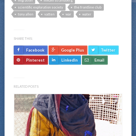
migration
mikael strandberg
scientific exploration society
the frontline club
tony allen
vatten
war
water
SHARE THIS:
Facebook
Google Plus
Twitter
Pinterest
LinkedIn
Email
RELATED POSTS