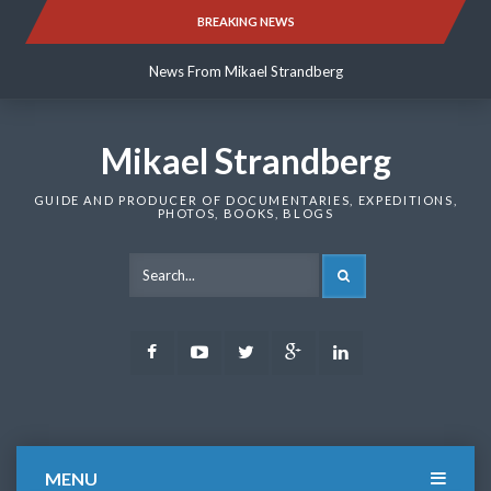
Skip
BREAKING NEWS
News From Mikael Strandberg
to
content
News From Mikael Strandberg
News From Mikael Strandberg
Mikael Strandberg
GUIDE AND PRODUCER OF DOCUMENTARIES, EXPEDITIONS,
PHOTOS, BOOKS, BLOGS
SEARCH
Facebook
Youtube
Twitter
Google
LinkedIn
Plus
MENU