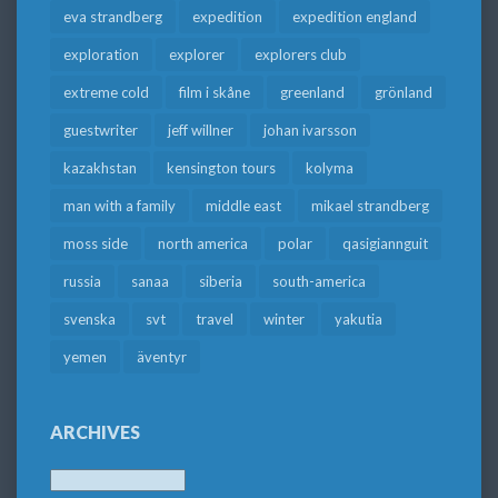
eva strandberg
expedition
expedition england
exploration
explorer
explorers club
extreme cold
film i skåne
greenland
grönland
guestwriter
jeff willner
johan ivarsson
kazakhstan
kensington tours
kolyma
man with a family
middle east
mikael strandberg
moss side
north america
polar
qasigiannguit
russia
sanaa
siberia
south-america
svenska
svt
travel
winter
yakutia
yemen
äventyr
ARCHIVES
Archives