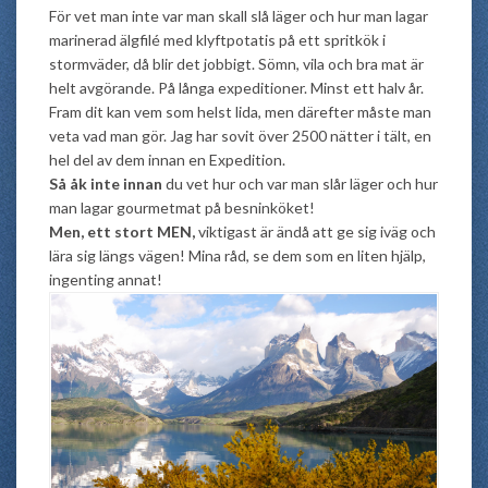
För vet man inte var man skall slå läger och hur man lagar
marinerad älgfilé med klyftpotatis på ett spritkök i
stormväder, då blir det jobbigt. Sömn, vila och bra mat är
helt avgörande. På långa expeditioner. Minst ett halv år.
Fram dit kan vem som helst lida, men därefter måste man
veta vad man gör. Jag har sovit över 2500 nätter i tält, en
hel del av dem innan en Expedition.
Så åk inte innan
du vet hur och var man slår läger och hur
man lagar gourmetmat på besninköket!
Men, ett stort MEN,
viktigast är ändå att ge sig iväg och
lära sig längs vägen! Mina råd, se dem som en liten hjälp,
ingenting annat!