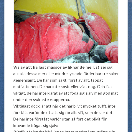
Vis av att ha läst massor av liknande mejl,
så ser jag
att alla dessa mer eller mindre lyckade färder har tre saker
gemensamt. De har som sagt, först av allt, tappat
motivationen. De har inte sovit eller vilat nog. Och lika
viktigt, de har inte klarat av att föda sig själv med god mat
under den svåraste etapperna.
Viktigast dock, är att när det har blivit mycket tufft, inte
förstått varför de utsatt sig för allt slit, som de ser det.
De har inte förstått varför utan så fort det blivit för
krävande frågat sig själv:
“Varför gör jag det här? Jag ser ingen mening i att utsätta mig