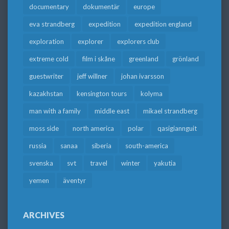
documentary
dokumentär
europe
eva strandberg
expedition
expedition england
exploration
explorer
explorers club
extreme cold
film i skåne
greenland
grönland
guestwriter
jeff willner
johan ivarsson
kazakhstan
kensington tours
kolyma
man with a family
middle east
mikael strandberg
moss side
north america
polar
qasigiannguit
russia
sanaa
siberia
south-america
svenska
svt
travel
winter
yakutia
yemen
äventyr
ARCHIVES