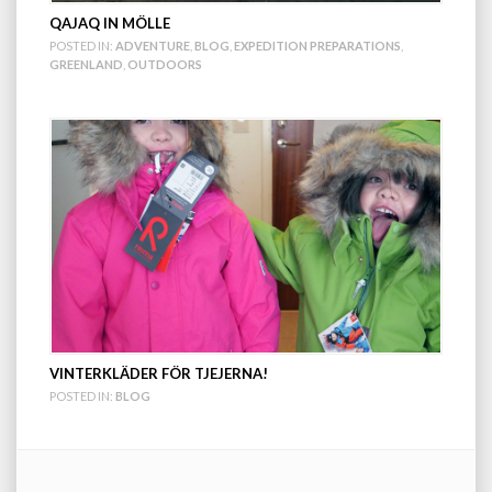
QAJAQ IN MÖLLE
POSTED IN:
ADVENTURE
,
BLOG
,
EXPEDITION PREPARATIONS
,
GREENLAND
,
OUTDOORS
VINTERKLÄDER FÖR TJEJERNA!
POSTED IN:
BLOG