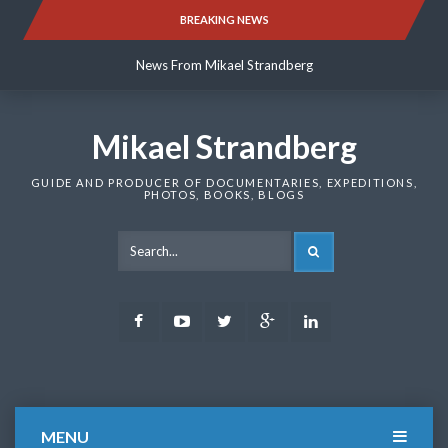
Skip
BREAKING NEWS
News From Mikael Strandberg
to
content
News From Mikael Strandberg
News From Mikael Strandberg
Mikael Strandberg
GUIDE AND PRODUCER OF DOCUMENTARIES, EXPEDITIONS,
PHOTOS, BOOKS, BLOGS
SEARCH
Facebook
Youtube
Twitter
Google
LinkedIn
Plus
MENU