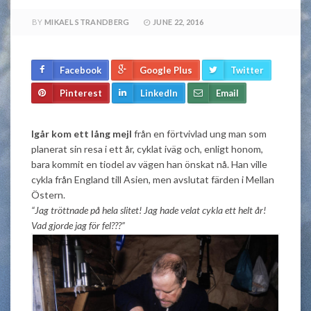
BY
MIKAEL STRANDBERG
JUNE 22, 2016
Facebook
Google Plus
Twitter
Pinterest
LinkedIn
Email
Igår kom ett lång mejl
från en förtvivlad ung man som
planerat sin resa i ett år, cyklat iväg och, enligt honom,
bara kommit en tiodel av vägen han önskat nå. Han ville
cykla från England till Asien, men avslutat färden i Mellan
Östern.
“Jag tröttnade på hela slitet! Jag hade velat cykla ett helt år!
Vad gjorde jag för fel???”