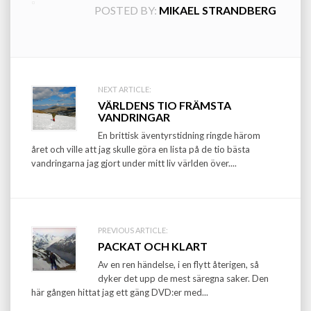
POSTED BY:
MIKAEL STRANDBERG
Post
NEXT ARTICLE:
VÄRLDENS TIO FRÄMSTA
navigation
VANDRINGAR
En brittisk äventyrstidning ringde härom
året och ville att jag skulle göra en lista på de tio bästa
vandringarna jag gjort under mitt liv världen över....
PREVIOUS ARTICLE:
PACKAT OCH KLART
Av en ren händelse, i en flytt återigen, så
dyker det upp de mest säregna saker. Den
här gången hittat jag ett gäng DVD:er med...