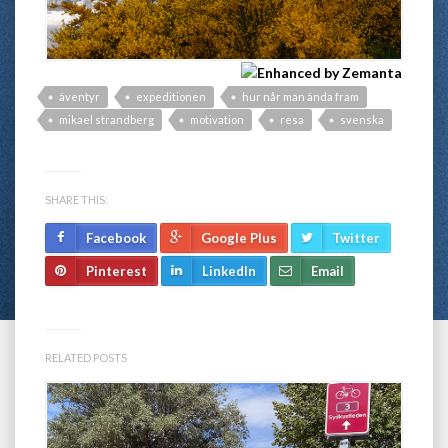
äventyr
expeditionen
hur når man ända fram
mikael strandberg
motivation
resa
svenska
SHARE THIS:
Facebook
Google Plus
Twitter
Pinterest
LinkedIn
Email
RELATED POSTS