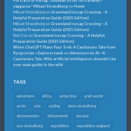
Portraits of Karlag. Ondskan sitter fortfarande i
väggarna * Mikael Strandberg
on
Home
Mikael Strandberg
on
Greenland Icecap Crossing – A
Helpful Preparation Guide (2025 Edition)
Mikael Strandberg
on
Greenland Icecap Crossing – A
Helpful Preparation Guide (2025 Edition)
Neil Cox
on
Greenland Icecap Crossing – A Helpful
Preparation Guide (2025 Edition)
When ChatGPT Plans Your Trek: A Cautionary Tale from
Kyrgyzstan » Explorersweb
on
Adventure by AI—A
Cautionary Tale: Why artificial intelligence shouldn’t be
your main guide in the wild
TAGS
adventure
africa
antarctica
arab world
arctic
asia
cycling
dana strandberg
documentary
dokumentär
europe
eva strandberg
expedition
expedition england