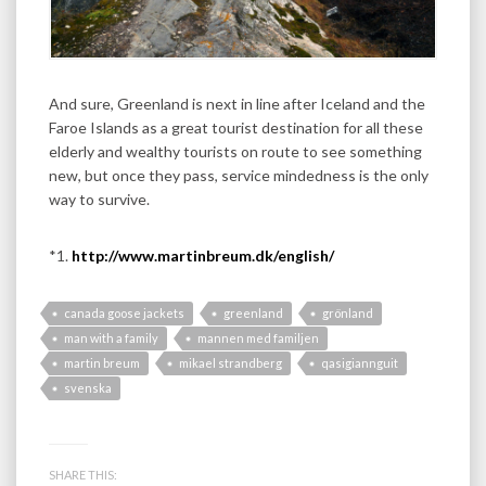
And sure, Greenland is next in line after Iceland and the
Faroe Islands as a great tourist destination for all these
elderly and wealthy tourists on route to see something
new, but once they pass, service mindedness is the only
way to survive.
*1.
http://www.martinbreum.dk/english/
canada goose jackets
greenland
grönland
man with a family
mannen med familjen
martin breum
mikael strandberg
qasigiannguit
svenska
SHARE THIS: