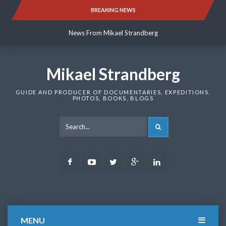
Skip
BREAKING NEWS
News From Mikael Strandberg
to
content
News From Mikael Strandberg
News From Mikael Strandberg
Mikael Strandberg
GUIDE AND PRODUCER OF DOCUMENTARIES, EXPEDITIONS,
PHOTOS, BOOKS, BLOGS
SEARCH
Facebook
Youtube
Twitter
Google
LinkedIn
Plus
MENU