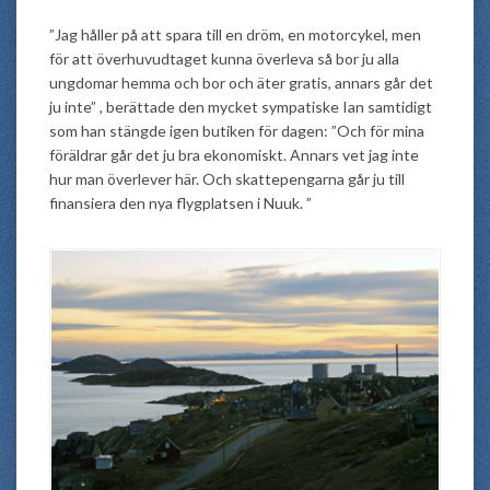
”Jag håller på att spara till en dröm, en motorcykel, men
för att överhuvudtaget kunna överleva så bor ju alla
ungdomar hemma och bor och äter gratis, annars går det
ju inte” , berättade den mycket sympatiske Ian samtidigt
som han stängde igen butiken för dagen: ”Och för mina
föräldrar går det ju bra ekonomiskt. Annars vet jag inte
hur man överlever här. Och skattepengarna går ju till
finansiera den nya flygplatsen i Nuuk. ”