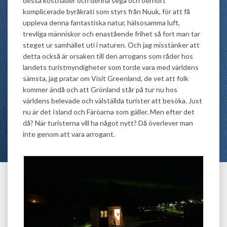
dessa kostnader och denna sega och oerhört
komplicerade byråkrati som styrs från Nuuk, för att få
uppleva denna fantastiska natur, hälsosamma luft,
trevliga människor och enastående frihet så fort man tar
steget ur samhället uti i naturen. Och jag misstänker att
detta också är orsaken till den arrogans som råder hos
landets turistmyndigheter som torde vara med världens
sämsta, jag pratar om Visit Greenland, de vet att folk
kommer ändå och att Grönland står på tur nu hos
världens belevade och välställda turister att besöka. Just
nu är det Island och Färöarna som gäller. Men efter det
då? När turisterna vill ha något nytt? Då överlever man
inte genom att vara arrogant.