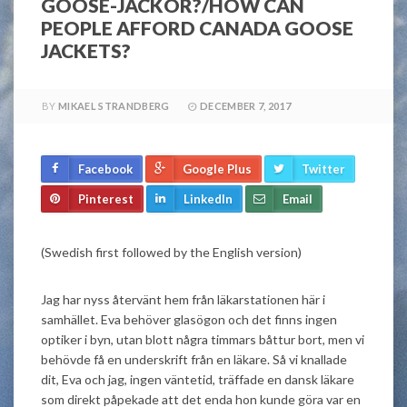
GOOSE-JACKOR?/HOW CAN
PEOPLE AFFORD CANADA GOOSE
JACKETS?
BY
MIKAEL STRANDBERG
DECEMBER 7, 2017
Facebook
Google Plus
Twitter
Pinterest
LinkedIn
Email
(Swedish first followed by the English version)
Jag har nyss återvänt hem från läkarstationen här i
samhället. Eva behöver glasögon och det finns ingen
optiker i byn, utan blott några timmars båttur bort, men vi
behövde få en underskrift från en läkare. Så vi knallade
dit, Eva och jag, ingen väntetid, träffade en dansk läkare
som direkt påpekade att det enda hon kunde göra var en