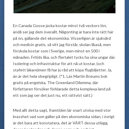
En Canada Goose jacka kostar minst två veckors lön,
ändå ser jag dem överallt. Någonting är bara inte rätt här
på ön, gällande det ekonomiska. Visserligen är sjukvård
och medicin gratis, så vitt jag förstår, skolan likaså, men
förskola kostar som i Sverige, men minst en 500 i
månaden. Fritids lika, och flertalet tycks ha sina ungar där.
Isolering och infrastruktur för att nå ut kostar, (och
stafett läkare)men få har ju råd att köpa flygbiljetter. Ja,
än är det hela obegripligt. (*1. Läs Martin Breums bok
gratis på engelska, The Greenland Dilemma, där
författaren försöker förklarade detta komplexa land på
ett som jag ser det just nu, ett rättvist sätt.)
Med allt detta sagt, framtiden lär snart utvisa med stor
krasshet vad som gäller på den ekonomiska sidan, i övrigt
är det bara att konstatera, det är VÄRT dessa utlägg,