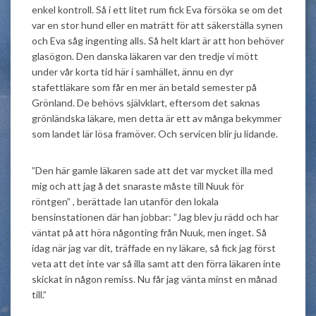
enkel kontroll. Så i ett litet rum fick Eva försöka se om det
var en stor hund eller en maträtt för att säkerställa synen
och Eva såg ingenting alls. Så helt klart är att hon behöver
glasögon. Den danska läkaren var den tredje vi mött
under vår korta tid här i samhället, ännu en dyr
stafettläkare som får en mer än betald semester på
Grönland. De behövs självklart, eftersom det saknas
grönländska läkare, men detta är ett av många bekymmer
som landet lär lösa framöver. Och servicen blir ju lidande.
”Den här gamle läkaren sade att det var mycket illa med
mig och att jag å det snaraste måste till Nuuk för
röntgen” , berättade Ian utanför den lokala
bensinstationen där han jobbar: ”Jag blev ju rädd och har
väntat på att höra någonting från Nuuk, men inget. Så
idag när jag var dit, träffade en ny läkare, så fick jag först
veta att det inte var så illa samt att den förra läkaren inte
skickat in någon remiss. Nu får jag vänta minst en månad
till.”