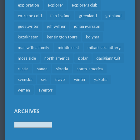
exploration
explorer
explorers club
extreme cold
film i skåne
greenland
grönland
guestwriter
jeff willner
johan ivarsson
kazakhstan
kensington tours
kolyma
man with a family
middle east
mikael strandberg
moss side
north america
polar
qasigiannguit
russia
sanaa
siberia
south-america
svenska
svt
travel
winter
yakutia
yemen
äventyr
ARCHIVES
Archives