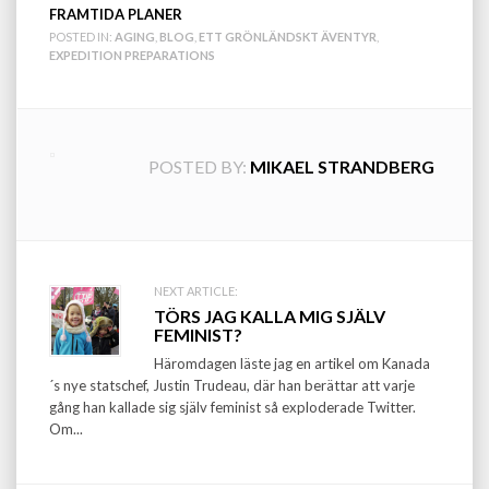
FRAMTIDA PLANER
POSTED IN:
AGING
,
BLOG
,
ETT GRÖNLÄNDSKT ÄVENTYR
,
EXPEDITION PREPARATIONS
POSTED BY:
MIKAEL STRANDBERG
Post
NEXT ARTICLE:
TÖRS JAG KALLA MIG SJÄLV
navigation
FEMINIST?
Häromdagen läste jag en artikel om Kanada
´s nye statschef, Justin Trudeau, där han berättar att varje
gång han kallade sig själv feminist så exploderade Twitter.
Om...