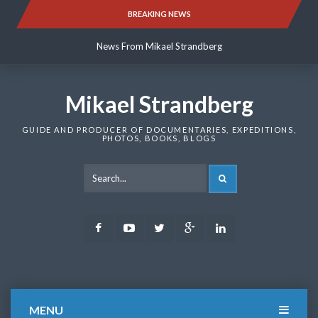
Skip
BREAKING NEWS
News From Mikael Strandberg
to
content
News From Mikael Strandberg
News From Mikael Strandberg
Mikael Strandberg
GUIDE AND PRODUCER OF DOCUMENTARIES, EXPEDITIONS,
PHOTOS, BOOKS, BLOGS
SEARCH
Facebook
Youtube
Twitter
Google
LinkedIn
Plus
MENU