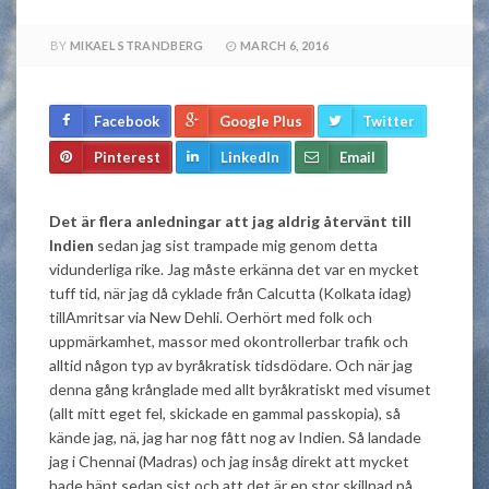
BY
MIKAEL STRANDBERG
MARCH 6, 2016
Facebook
Google Plus
Twitter
Pinterest
LinkedIn
Email
Det är flera anledningar att jag aldrig återvänt till
Indien
sedan jag sist trampade mig genom detta
vidunderliga rike. Jag måste erkänna det var en mycket
tuff tid, när jag då cyklade från Calcutta (Kolkata idag)
tillAmritsar via New Dehli. Oerhört med folk och
uppmärkamhet, massor med okontrollerbar trafik och
alltid någon typ av byråkratisk tidsdödare. Och när jag
denna gång krånglade med allt byråkratiskt med visumet
(allt mitt eget fel, skickade en gammal passkopia), så
kände jag, nä, jag har nog fått nog av Indien. Så landade
jag i Chennai (Madras) och jag insåg direkt att mycket
hade hänt sedan sist och att det är en stor skillnad på