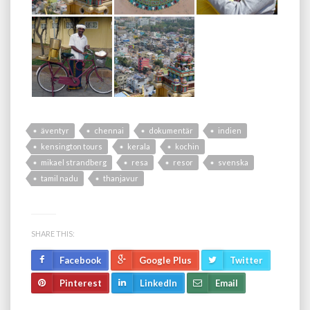
äventyr
chennai
dokumentär
indien
kensington tours
kerala
kochin
mikael strandberg
resa
resor
svenska
tamil nadu
thanjavur
SHARE THIS:
Facebook
Google Plus
Twitter
Pinterest
LinkedIn
Email