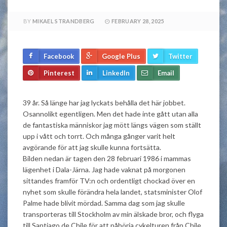
BY
MIKAEL STRANDBERG
FEBRUARY 28, 2025
Facebook
Google Plus
Twitter
Pinterest
LinkedIn
Email
39 år. Så länge har jag lyckats behålla det här jobbet.
Osannolikt egentligen. Men det hade inte gått utan alla
de fantastiska människor jag mött längs vägen som ställt
upp i vått och torrt. Och många gånger varit helt
avgörande för att jag skulle kunna fortsätta.
Bilden nedan är tagen den 28 februari 1986 i mammas
lägenhet i Dala-Järna. Jag hade vaknat på morgonen
sittandes framför TV:n och ordentligt chockad över en
nyhet som skulle förändra hela landet, statsminister Olof
Palme hade blivit mördad. Samma dag som jag skulle
transporteras till Stockholm av min älskade bror, och flyga
till Santiago de Chile för att påbörja cykelturen från Chile