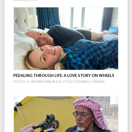
PEDALING THROUGH LIFE: A LOVE STORY ON WHEELS
POSTED IN:
ADVENTURE
,
BLOG
,
CYCLE TOURING
,
CYKLING