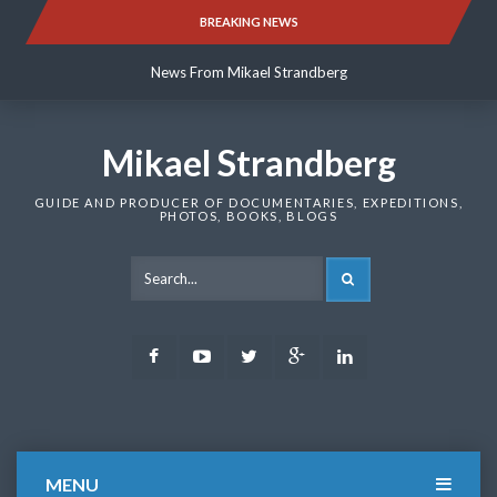
Skip
BREAKING NEWS
News From Mikael Strandberg
to
content
News From Mikael Strandberg
News From Mikael Strandberg
Mikael Strandberg
GUIDE AND PRODUCER OF DOCUMENTARIES, EXPEDITIONS,
PHOTOS, BOOKS, BLOGS
SEARCH
Facebook
Youtube
Twitter
Google
LinkedIn
Plus
MENU