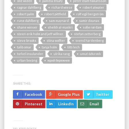
olle widell
pamela elsafy
peter elam håkansson
ragnar dahlberg
richard wiese
robert atwater
robert palm
robert pittfield
rolf egil bergström
rune dahlberg
sam maynard
samir dounas
shane winser
sheikh al-maskri
sofie rørdam
steen erik holm and jeff willner.
stefan zetterberg
steve brooks
stina wollter
svend hardenberg
talib omar
tanja holm
titti lech
torkel insulander
ulrika rang
umut özkırımlı
urban boväng
юрий бережнев
SHARE THIS:
Facebook
Google Plus
Twitter
Pinterest
LinkedIn
Email
RELATED POSTS