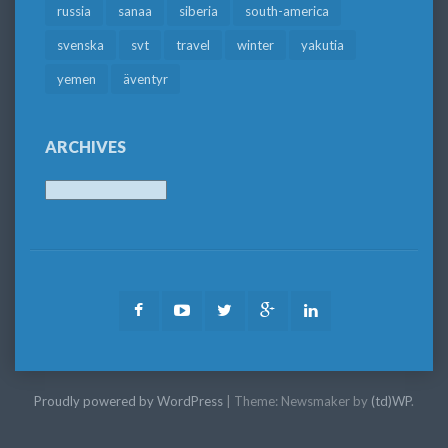
russia
sanaa
siberia
south-america
svenska
svt
travel
winter
yakutia
yemen
äventyr
ARCHIVES
Archives
Facebook
Youtube
Twitter
Google
LinkedIn
Plus
Proudly powered by WordPress
|
Theme: Newsmaker by
(td)WP
.