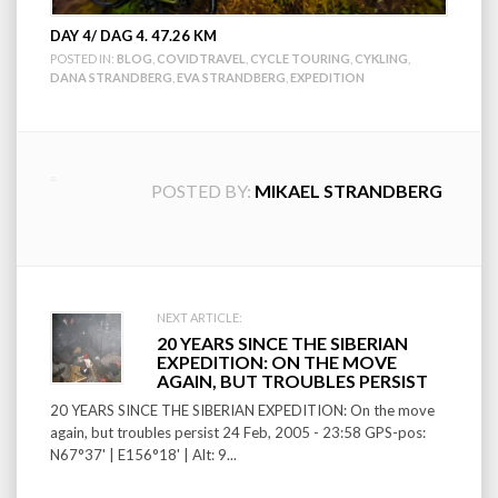
DAY 4/ DAG 4. 47.26 KM
POSTED IN:
BLOG
,
COVIDTRAVEL
,
CYCLE TOURING
,
CYKLING
,
DANA STRANDBERG
,
EVA STRANDBERG
,
EXPEDITION
POSTED BY:
MIKAEL STRANDBERG
Post
NEXT ARTICLE:
20 YEARS SINCE THE SIBERIAN
navigation
EXPEDITION: ON THE MOVE
AGAIN, BUT TROUBLES PERSIST
20 YEARS SINCE THE SIBERIAN EXPEDITION: On the move
again, but troubles persist 24 Feb, 2005 - 23:58 GPS-pos:
N67°37' | E156°18' | Alt: 9...