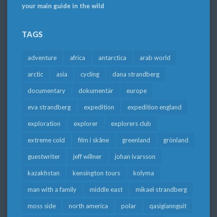
your main guide in the wild
TAGS
adventure
africa
antarctica
arab world
arctic
asia
cycling
dana strandberg
documentary
dokumentär
europe
eva strandberg
expedition
expedition england
exploration
explorer
explorers club
extreme cold
film i skåne
greenland
grönland
guestwriter
jeff willner
johan ivarsson
kazakhstan
kensington tours
kolyma
man with a family
middle east
mikael strandberg
moss side
north america
polar
qasigiannguit