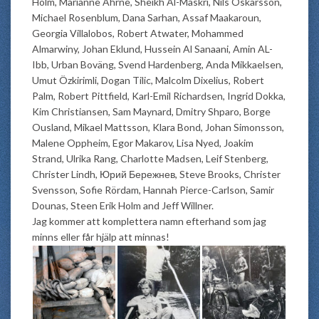
Holm, Marianne Ahrne, Sheikh Al-Maskri, Nils Oskarsson,
Michael Rosenblum, Dana Sarhan, Assaf Maakaroun,
Georgia Villalobos, Robert Atwater, Mohammed
Almarwiny, Johan Eklund, Hussein Al Sanaani, Amin AL-
Ibb, Urban Boväng, Svend Hardenberg, Anda Mikkaelsen,
Umut Özkirimli, Dogan Tilic, Malcolm Dixelius, Robert
Palm, Robert Pittfield, Karl-Emil Richardsen, Ingrid Dokka,
Kim Christiansen, Sam Maynard, Dmitry Shparo, Borge
Ousland, Mikael Mattsson, Klara Bond, Johan Simonsson,
Malene Oppheim, Egor Makarov, Lisa Nyed, Joakim
Strand, Ulrika Rang, Charlotte Madsen, Leif Stenberg,
Christer Lindh, Юрий Бережнев, Steve Brooks, Christer
Svensson, Sofie Rördam, Hannah Pierce-Carlson, Samir
Dounas, Steen Erik Holm and Jeff Willner.
Jag kommer att komplettera namn efterhand som jag
minns eller får hjälp att minnas!