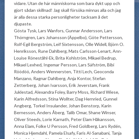
vidare. Utan de här människorna som bara dykt upp och
gjort sådan skillnad! Jag skall försöka minnas alla och jag
är alla dessa starka personligheter tacksam å det
djupaste.
Gösta Tysk, Lars Wanfors, Gunnar Andersson, Lars
Thörngren, Lars Johansson (Äppelbo), Göte Pettersson,
Rolf-Egil Bergström, Leif Sixtensson, Olle Widell, Björn O.
Henriksson, Rune Dahlberg, Mats Carlsson-Lenart, Ann-
Louise Röneståhl-Ek, Brita Kohlström, Mikael Bedrup,
Mikael Lexhed, Ingemar Persson, Lars Säfström, Bibi
Röödöö, Anders Wennersten, Titti Lech, Geoconda
Manzano, Ragnar Dahlberg, Anja Kontor, Stefan
Zetterberg, Johan Ivarsson, Erik Jeverstam, Frank
Juklestad, Alexandra Foley, Barry Moss, Richard Wiese,
Karin Alfredsson, Stina Wollter, Dag Hernried, Gunnel
Angberg, Torkel Insulander, Johan Benstorp, Karin
Bernesson, Anders Åberg, Talib Omar, Shane Winser,
Oliver Steeds, Lorie Karnath, Peter Elam Håkansson,
Anna Elam, Folke U Persson, Fred Goldberg, Lars Rydén,
Monica Hjemdahl, Pamela Elsafy, Faris Al-Sanabani, Tanja