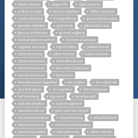
dmitry shparo
dogan tilic
egor makarov
erik jeverstam
faris al-sanabani
folke u persson
frank juklestad
fred goldberg
geoconda manzano
georgia villalobos
gösta tysk
göte pettersson
gunnar andersson
gunnel angberg
hannah pierce-carlson
hussein al sanaani
ingemar persson
ingrid dokka
joakim strand
johan benstorp
johan eklund
johan ivarsson
johan simonsson
karin alfredsson
karin bernesson
karl-emil richardsen
kim christiansen
klara bond
lars johansson (äppelbo)
lars rydén
lars säfström
lars thörngren
lars wanfors
leif sixtensson
leif stenberg
lisa nyed
lorie karnath
malcolm dixelius
malene oppheim
marianne ahrne
mats carlsson-lenart
michael rosenblum
mikael bedrup
mikael lexhed
mikael mattsson
mohammed almarwiny
monica hjemdahl
nils oskarsson
oliver steeds