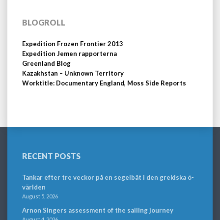
BLOGROLL
Expedition Frozen Frontier 2013
Expedition Jemen rapporterna
Greenland Blog
Kazakhstan – Unknown Territory
Worktitle: Documentary England, Moss Side Reports
RECENT POSTS
Tankar efter tre veckor på en segelbåt i den grekiska ö-
världen
August 5, 2026
Arnon Singers assessment of the sailing journey
August 4, 2026