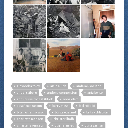
alexandra foley
amin al-ibb
anda mikkaelsen
anders åberg
anders wennersten
anja kontor
ann-louise röneståhl-ek
anna elam
assaf maakaroun
barry moss
bibi röödöö
björn o henriksson
börge ousland
brita kohlström
charlotte madsen
christer lindh
christer svensson
dag hernried
dana sarhan