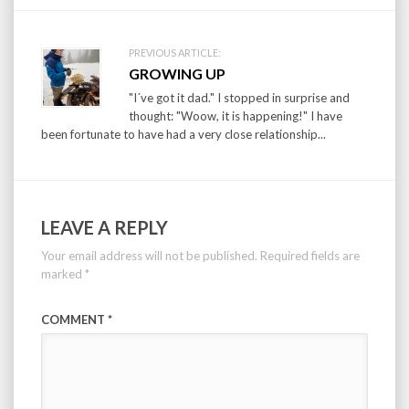
PREVIOUS ARTICLE:
GROWING UP
"I´ve got it dad." I stopped in surprise and
thought: "Woow, it is happening!" I have
been fortunate to have had a very close relationship...
LEAVE A REPLY
Your email address will not be published.
Required fields are
marked
*
COMMENT
*