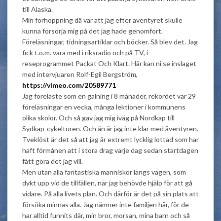
till Alaska.
Min förhoppning då var att jag efter äventyret skulle
kunna försörja mig på det jag hade genomfört.
Föreläsningar, tidningsartiklar och böcker. Så blev det. Jag
fick t.o.m. vara med i riksradio och på TV, i
reseprogrammet Packat Och Klart. Här kan ni se inslaget
med intervjuaren Rolf-Egil Bergström,
https://vimeo.com/20589771
Jag föreläste som en galning i 8 månader, rekordet var 29
föreläsningar en vecka, många lektioner i kommunens
olika skolor. Och så gav jag mig iväg på Nordkap till
Sydkap-cykelturen. Och än är jag inte klar med äventyren.
Tveklöst är det så att jag är extremt lycklig lottad som har
haft förmånen att i stora drag varje dag sedan startdagen
fått göra det jag vill.
Men utan alla fantastiska människor längs vägen, som
dykt upp vid de tillfällen, när jag behövde hjälp för att gå
vidare. På alla livets plan. Och därför är det på sin plats att
försöka minnas alla. Jag nämner inte familjen här, för de
har alltid funnits där, min bror, morsan, mina barn och så