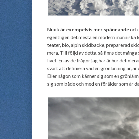
Nuuk är exempelvis mer spännande
och 
egentligen det mesta en modern människa k
teater, bio, alpin skidbacke, preparerad ski
mera. Till följd av detta, så finns det må
livet. En av de frågor jag har är hur defin
svårt att definiera vad en grönlänning är, ä
Eller någon som känner sig som en grönlänn
sig som både och med en förälder som är d