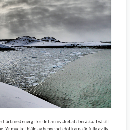
erhört med energi för de har mycket att berätta. Två till
jag får mycket hjälp av henne och döttrarna är fulla av liv