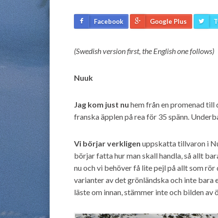
Facebook
Google Plus
T
(Swedish version first, the English one follows)
Nuuk
Jag kom just nu
hem från en promenad till
franska äpplen på rea för 35 spänn. Underb
Vi börjar verkligen
uppskatta tillvaron i Nu
börjar fatta hur man skall handla, så allt bar
nu och vi behöver få lite pejl på allt som rö
varianter av det grönländska och inte bara 
läste om innan, stämmer inte och bilden av 