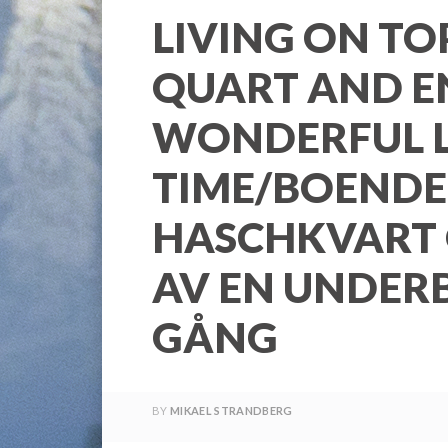
LIVING ON TO
QUART AND E
WONDERFUL LI
TIME/BOENDE
HASCHKVART 
AV EN UNDER
GÅNG
BY
MIKAEL STRANDBERG