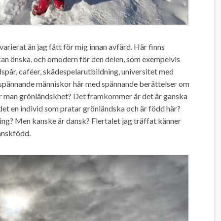
varierat än jag fått för mig innan avfärd. Här finns
an önska, och omodern för den delen, som exempelvis
dspår, caféer, skådespelarutbildning, universitet med
nga spännande människor här med spännande berättelser om
ierar man grönländskhet? Det framkommer är det är ganska
r det en individ som pratar grönländska och är född här?
ing? Men kanske är dansk? Flertalet jag träffat känner
anskfödd.