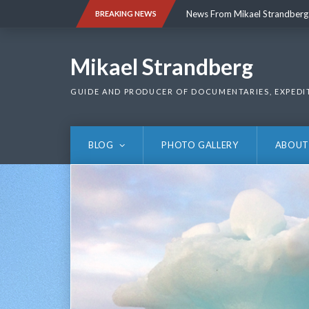
Skip
News From Mikael Strandberg
BREAKING NEWS
to
content
News From Mikael Strandberg
Mikael Strandberg
GUIDE AND PRODUCER OF DOCUMENTARIES, EXPEDI
BLOG
PHOTO GALLERY
ABOUT