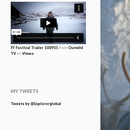
FF Festival Trailer 100915
from
Outwild
TV
on
Vimeo
.
MY TWEETS
Tweets by @Explorerglobal