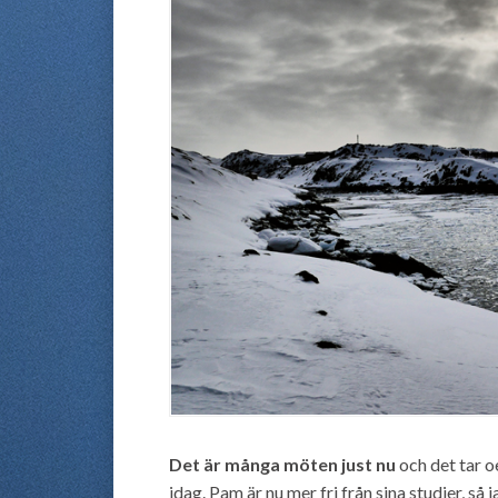
Det är många möten just nu
och det tar o
idag. Pam är nu mer fri från sina studier, så 