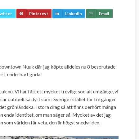
witter
Pinterest
LinkedIn
Email
 downtown Nuuk där jag köpte alldeles nu 8 besprutade
art, underbart goda!
uk nu. Vi har fått ett mycket trevligt socialt umgänge, vi
a är dubbelt så dyrt som i Sverige i stället för tre gånger
r det grönländska. I stora drag så att finns oerhört många
en enda identitet, om man säger så. Mycket av det jag
ön som världen får veta, den är högst snedvriden.