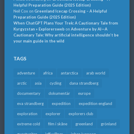
Helpful Preparation Guide (2025 Edition)
Neil Cox
on
Greenland Icecap Crossing – A Helpful
Preparation Guide (2025 Edition)
When ChatGPT Plans Your Trek: A Cautionary Tale from
Kyrgyzstan » Explorersweb
on
Adventure by AI—A
Cautionary Tale: Why artificial intelligence shouldn’t be
your main guide in the wild
TAGS
adventure
africa
antarctica
arab world
arctic
asia
cycling
dana strandberg
documentary
dokumentär
europe
eva strandberg
expedition
expedition england
exploration
explorer
explorers club
extreme cold
film i skåne
greenland
grönland