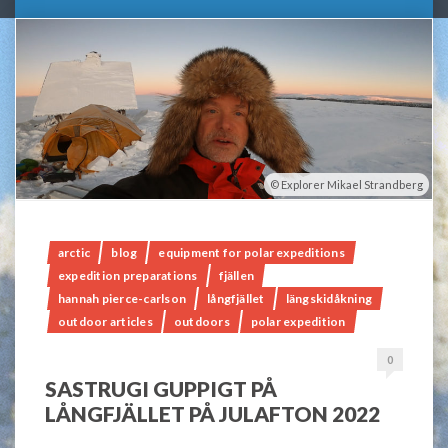
Explorer Mikael Strandberg
arctic
blog
equipment for polar expeditions
expedition preparations
fjällen
hannah pierce-carlson
långfjället
längskidåkning
outdoor articles
outdoors
polar expedition
0
SASTRUGI GUPPIGT PÅ
LÅNGFJÄLLET PÅ JULAFTON 2022