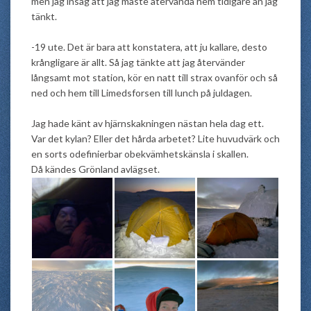
men jag insåg att jag måste återvända hem tidigare än jag
tänkt.
-19 ute. Det är bara att konstatera, att ju kallare, desto
krångligare är allt. Så jag tänkte att jag återvänder
långsamt mot station, kör en natt till strax ovanför och så
ned och hem till Limedsforsen till lunch på juldagen.
Jag hade känt av hjärnskakningen nästan hela dag ett.
Var det kylan? Eller det hårda arbetet? Lite huvudvärk och
en sorts odefinierbar obekvämhetskänsla i skallen.
Då kändes Grönland avlägset.