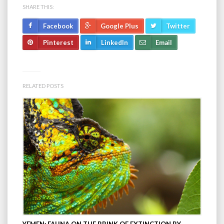
SHARE THIS:
Facebook
Google Plus
Twitter
Pinterest
LinkedIn
Email
RELATED POSTS
YEMEN; FAUNA ON THE BRINK OF EXTINCTION BY