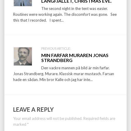
navigation
LÅNGFJÄLLET, CHRISTMAS EVE.
The second night in the tent was easier.
Routines were working again. The discomfort was gone. See
this that I recorded. I spent...
PREVIOUS ARTICLE:
MIN FARFAR MURAREN JONAS
STRANDBERG
Den vackre mannen på bild är min farfar.
Jonas Strandberg. Murare. Klassisk murar mustasch. Farsan
hade en sådan. Min bror Kalle och jag har inte...
LEAVE A REPLY
Your email address will not be published.
Required fields are
marked
*