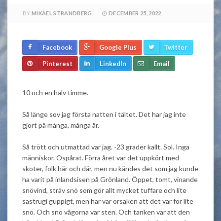
BY
MIKAEL STRANDBERG
DECEMBER 25, 2022
Facebook
Google Plus
Twitter
Pinterest
LinkedIn
Email
10 och en halv timme.
Så länge sov jag första natten i tältet. Det har jag inte
gjort på många, många år.
Så trött och utmattad var jag. -23 grader kallt. Sol. Inga
människor. Ospårat. Förra året var det uppkört med
skoter, folk här och där, men nu kändes det som jag kunde
ha varit på inlandsisen på Grönland. Öppet, tomt, vinande
snövind, sträv snö som gör allt mycket tuffare och lite
sastrugi guppigt, men här var orsaken att det var för lite
snö. Och snö vågorna var sten. Och tanken var att den