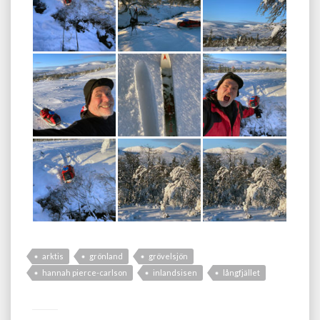
arktis
grönland
grövelsjön
hannah pierce-carlson
inlandsisen
långfjället