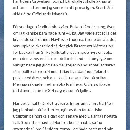
här tiden i Grövelsjön och på Långfjället skulle ägnas åt
att tänka efter om jag var redo att prova igen. Snart. Att
skida över Grönlands inlandsis.
Första dagen är alltid obekväm. Pulkan kändes tung, även
om jag kanske bara hade runt 40 kg. Jag valde att följa det
kryssade spåret mot Hävlingestugorna, i hopp om att det
var uppkörd skoterled så det gick lättare att klättra upp
för backen från STFs Fjällstation. Jag hade hyrt en sele,
men den varav enklare modell och kändes krånglig. Som
vanligt hade jag glömt en del grejer, bland annat laddaren
till mobiltelefonen. Samt att jag blandat ihop fjolårets
pulka med årets och att skaklarna satt löst på pulkan.
Men jag räknade med snabba lösningar. Och jag fixade
det åtminstone för 3-4 dagars tur på fjället.
När det är kallt går det trögare. Ingenting är gratis. Men
jag plonkade på i vitheten, njöt av den fantastiska
utsikten på norska sidan och senare med Dalarnas högsta
fjäll, Storvätteshågna. Mörkret kom snabbt, så jag
stannade till vid Särsjöstugorna. Jag hade tagit med mig