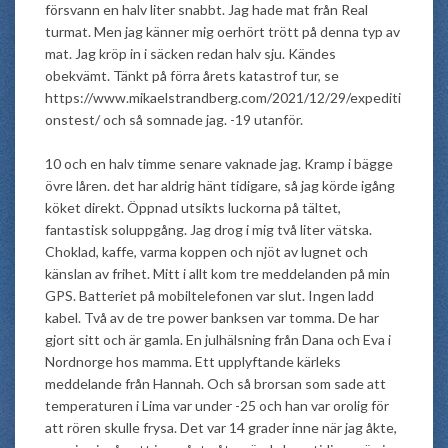
försvann en halv liter snabbt. Jag hade mat från Real
turmat. Men jag känner mig oerhört trött på denna typ av
mat. Jag kröp in i säcken redan halv sju. Kändes
obekvämt. Tänkt på förra årets katastrof tur, se
https://www.mikaelstrandberg.com/2021/12/29/expediti
onstest/ och så somnade jag. -19 utanför.
10 och en halv timme senare vaknade jag. Kramp i bägge
övre låren. det har aldrig hänt tidigare, så jag körde igång
köket direkt. Öppnad utsikts luckorna på tältet,
fantastisk soluppgång. Jag drog i mig två liter vätska.
Choklad, kaffe, varma koppen och njöt av lugnet och
känslan av frihet. Mitt i allt kom tre meddelanden på min
GPS. Batteriet på mobiltelefonen var slut. Ingen ladd
kabel. Två av de tre power banksen var tomma. De har
gjort sitt och är gamla. En julhälsning från Dana och Eva i
Nordnorge hos mamma. Ett upplyftande kärleks
meddelande från Hannah. Och så brorsan som sade att
temperaturen i Lima var under -25 och han var orolig för
att rören skulle frysa. Det var 14 grader inne när jag åkte,