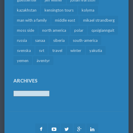
guestwriter
jeff willner
johan ivarsson
kazakhstan
kensington tours
kolyma
man with a family
middle east
mikael strandberg
moss side
north america
polar
qasigiannguit
russia
sanaa
siberia
south-america
svenska
svt
travel
winter
yakutia
yemen
äventyr
ARCHIVES
Archives
Facebook
Youtube
Twitter
Google
LinkedIn