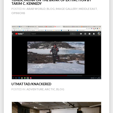
TARIM C. KENNEDY
POSTED IN:
ARAB WORLD
,
BLOG
,
IMAGE GALLERY
,
MIDDLE EAST
,
OPINIONS
UTMATTAD/KNACKERED
POSTED IN:
ADVENTURE
,
ARCTIC
,
BLOG