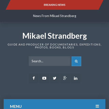
Skip
BREAKING NEWS
News From Mikael Strandberg
to
content
News From Mikael Strandberg
News From Mikael Strandberg
Mikael Strandberg
GUIDE AND PRODUCER OF DOCUMENTARIES, EXPEDITIONS,
PHOTOS, BOOKS, BLOGS
SEARCH
Facebook
Youtube
Twitter
Google
LinkedIn
Plus
MENU