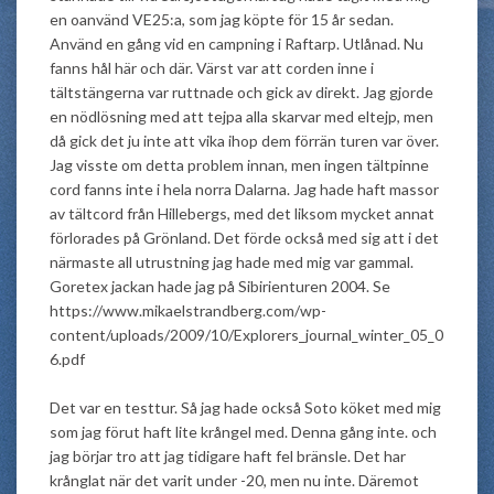
en oanvänd VE25:a, som jag köpte för 15 år sedan.
Använd en gång vid en campning i Raftarp. Utlånad. Nu
fanns hål här och där. Värst var att corden inne i
tältstängerna var ruttnade och gick av direkt. Jag gjorde
en nödlösning med att tejpa alla skarvar med eltejp, men
då gick det ju inte att vika ihop dem förrän turen var över.
Jag visste om detta problem innan, men ingen tältpinne
cord fanns inte i hela norra Dalarna. Jag hade haft massor
av tältcord från Hillebergs, med det liksom mycket annat
förlorades på Grönland. Det förde också med sig att i det
närmaste all utrustning jag hade med mig var gammal.
Goretex jackan hade jag på Sibirienturen 2004. Se
https://www.mikaelstrandberg.com/wp-
content/uploads/2009/10/Explorers_journal_winter_05_0
6.pdf
Det var en testtur. Så jag hade också Soto köket med mig
som jag förut haft lite krångel med. Denna gång inte. och
jag börjar tro att jag tidigare haft fel bränsle. Det har
krånglat när det varit under -20, men nu inte. Däremot